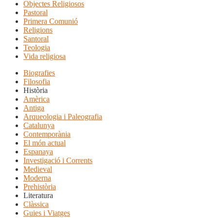
Objectes Religiosos
Pastoral
Primera Comunió
Religions
Santoral
Teologia
Vida religiosa
Biografies
Filosofia
Història
Amèrica
Antiga
Arqueologia i Paleografia
Catalunya
Contemporània
El món actual
Espanaya
Investigació i Corrents
Medieval
Moderna
Prehistòria
Literatura
Clàssica
Guies i Viatges