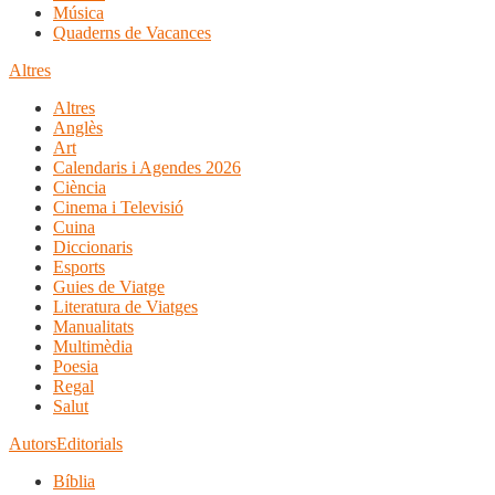
Música
Quaderns de Vacances
Altres
Altres
Anglès
Art
Calendaris i Agendes 2026
Ciència
Cinema i Televisió
Cuina
Diccionaris
Esports
Guies de Viatge
Literatura de Viatges
Manualitats
Multimèdia
Poesia
Regal
Salut
Autors
Editorials
Bíblia