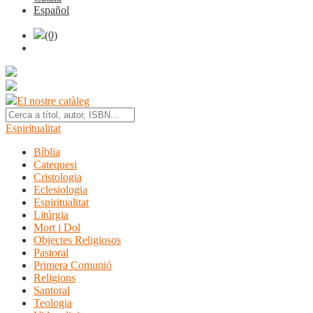
Español
(0)
El nostre catàleg
Espiritualitat
Bíblia
Catequesi
Cristologia
Eclesiologia
Espiritualitat
Litúrgia
Mort i Dol
Objectes Religiosos
Pastoral
Primera Comunió
Religions
Santoral
Teologia