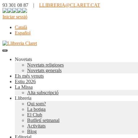
93 301 08 87 |
LLIBRERIA@CLARET.CAT
Iniciar sessió
Català
Español
Novetats
Novetats religioses
Novetats generals
Els més venuts
Estiu 2026
La Missa
Alta subscripció
Llibreria
Qui som?
La botiga
El Club
Butlletí setmanal
Activitats
Blog
Editorial