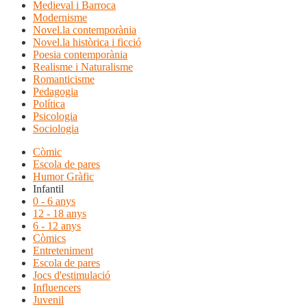
Medieval i Barroca
Modernisme
Novel.la contemporània
Novel.la històrica i ficció
Poesia contemporània
Realisme i Naturalisme
Romanticisme
Pedagogia
Política
Psicologia
Sociologia
Còmic
Escola de pares
Humor Gràfic
Infantil
0 - 6 anys
12 - 18 anys
6 - 12 anys
Còmics
Entreteniment
Escola de pares
Jocs d'estimulació
Influencers
Juvenil