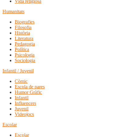
Vida religiosa
Humanitats
Biografies
Filosofia
Història
Literatura
Pedagogia
Política
Psicologia
Sociologia
Infantil / Juvenil
Còmic
Escola de pares
Humor Gràfic
Infantil
Influencers
Juvenil
Videojocs
Escolar
Escolar