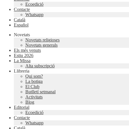
Ecoedició
Contacte
Whatsapp
Català
Español
Novetats
Novetats religioses
Novetats generals
Els més venuts
Estiu 2026
La Missa
Alta subscripció
Llibreria
Qui som?
La botiga
El Club
Butlletí setmanal
Activitats
Blog
Editorial
Ecoedició
Contacte
Whatsapp
Català