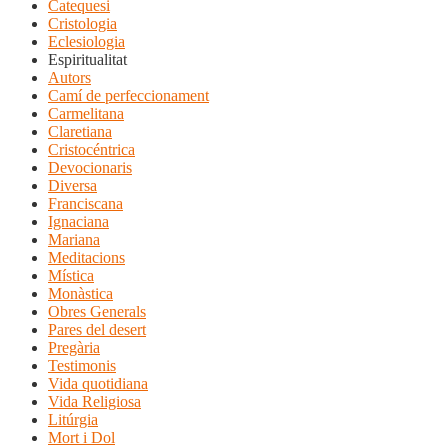
Catequesi
Cristologia
Eclesiologia
Espiritualitat
Autors
Camí de perfeccionament
Carmelitana
Claretiana
Cristocéntrica
Devocionaris
Diversa
Franciscana
Ignaciana
Mariana
Meditacions
Mística
Monàstica
Obres Generals
Pares del desert
Pregària
Testimonis
Vida quotidiana
Vida Religiosa
Litúrgia
Mort i Dol