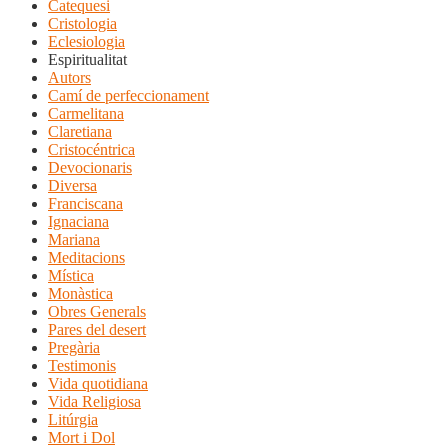
Catequesi
Cristologia
Eclesiologia
Espiritualitat
Autors
Camí de perfeccionament
Carmelitana
Claretiana
Cristocéntrica
Devocionaris
Diversa
Franciscana
Ignaciana
Mariana
Meditacions
Mística
Monàstica
Obres Generals
Pares del desert
Pregària
Testimonis
Vida quotidiana
Vida Religiosa
Litúrgia
Mort i Dol