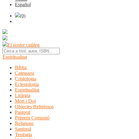
Español
(0)
El nostre catàleg
Espiritualitat
Bíblia
Catequesi
Cristologia
Eclesiologia
Espiritualitat
Litúrgia
Mort i Dol
Objectes Religiosos
Pastoral
Primera Comunió
Religions
Santoral
Teologia