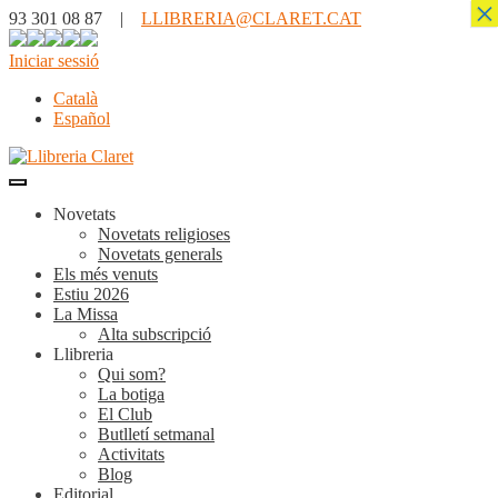
×
93 301 08 87 |
LLIBRERIA@CLARET.CAT
Iniciar sessió
Català
Español
Novetats
Novetats religioses
Novetats generals
Els més venuts
Estiu 2026
La Missa
Alta subscripció
Llibreria
Qui som?
La botiga
El Club
Butlletí setmanal
Activitats
Blog
Editorial