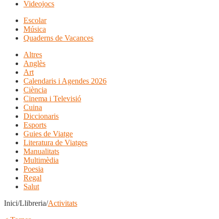
Videojocs
Escolar
Música
Quaderns de Vacances
Altres
Anglès
Art
Calendaris i Agendes 2026
Ciència
Cinema i Televisió
Cuina
Diccionaris
Esports
Guies de Viatge
Literatura de Viatges
Manualitats
Multimèdia
Poesia
Regal
Salut
Inici/Llibreria/
Activitats