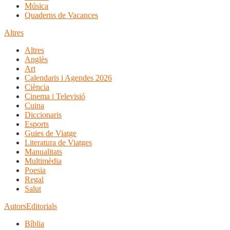
Música
Quaderns de Vacances
Altres
Altres
Anglès
Art
Calendaris i Agendes 2026
Ciència
Cinema i Televisió
Cuina
Diccionaris
Esports
Guies de Viatge
Literatura de Viatges
Manualitats
Multimèdia
Poesia
Regal
Salut
Autors
Editorials
Bíblia