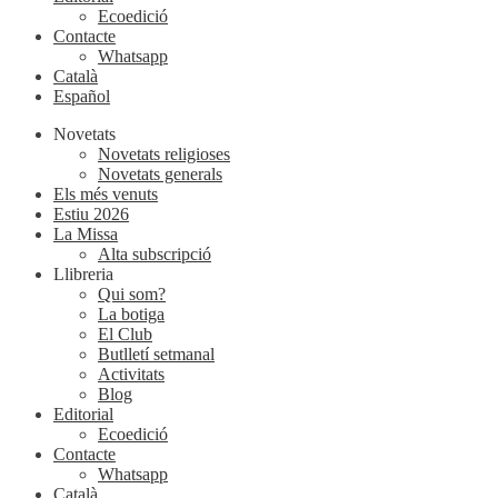
Ecoedició
Contacte
Whatsapp
Català
Español
Novetats
Novetats religioses
Novetats generals
Els més venuts
Estiu 2026
La Missa
Alta subscripció
Llibreria
Qui som?
La botiga
El Club
Butlletí setmanal
Activitats
Blog
Editorial
Ecoedició
Contacte
Whatsapp
Català