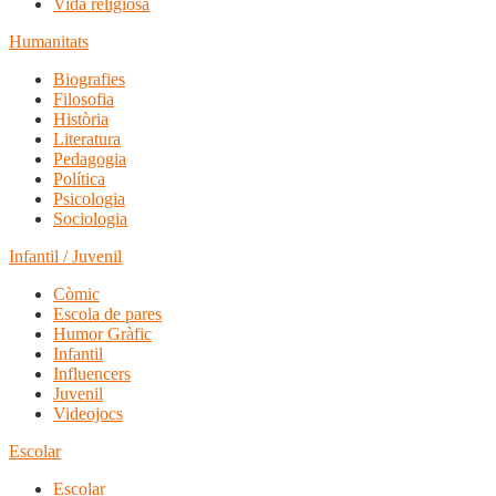
Vida religiosa
Humanitats
Biografies
Filosofia
Història
Literatura
Pedagogia
Política
Psicologia
Sociologia
Infantil / Juvenil
Còmic
Escola de pares
Humor Gràfic
Infantil
Influencers
Juvenil
Videojocs
Escolar
Escolar