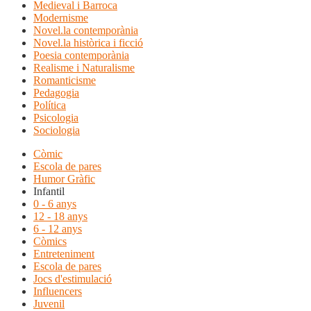
Medieval i Barroca
Modernisme
Novel.la contemporània
Novel.la històrica i ficció
Poesia contemporània
Realisme i Naturalisme
Romanticisme
Pedagogia
Política
Psicologia
Sociologia
Còmic
Escola de pares
Humor Gràfic
Infantil
0 - 6 anys
12 - 18 anys
6 - 12 anys
Còmics
Entreteniment
Escola de pares
Jocs d'estimulació
Influencers
Juvenil