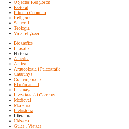
Objectes Religiosos
Pastoral
Primera Comunió
Religions
Santoral
Teologia
Vida religiosa
Biografies
Filosofia
Història
Amèrica
Antiga
Arqueologia i Paleografia
Catalunya
Contemporània
El món actual
Espanaya
Investigació i Corrents
Medieval
Moderna
Prehistòria
Literatura
Clàssica
Guies i Viatges