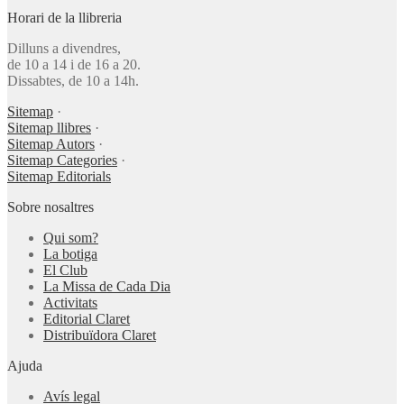
Horari de la llibreria
Dilluns a divendres,
de 10 a 14 i de 16 a 20.
Dissabtes, de 10 a 14h.
Sitemap
·
Sitemap llibres
·
Sitemap Autors
·
Sitemap Categories
·
Sitemap Editorials
Sobre nosaltres
Qui som?
La botiga
El Club
La Missa de Cada Dia
Activitats
Editorial Claret
Distribuïdora Claret
Ajuda
Avís legal