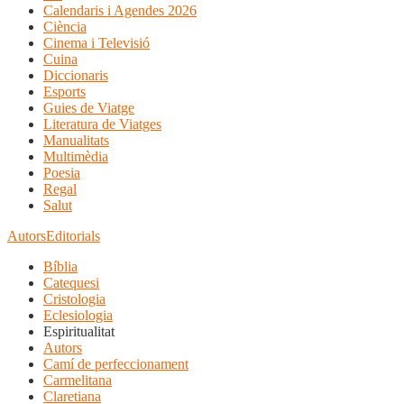
Calendaris i Agendes 2026
Ciència
Cinema i Televisió
Cuina
Diccionaris
Esports
Guies de Viatge
Literatura de Viatges
Manualitats
Multimèdia
Poesia
Regal
Salut
Autors
Editorials
Bíblia
Catequesi
Cristologia
Eclesiologia
Espiritualitat
Autors
Camí de perfeccionament
Carmelitana
Claretiana