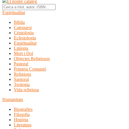
El nostre catàleg
Espiritualitat
Bíblia
Catequesi
Cristologia
Eclesiologia
Espiritualitat
Litúrgia
Mort i Dol
Objectes Religiosos
Pastoral
Primera Comunió
Religions
Santoral
Teologia
Vida religiosa
Humanitats
Biografies
Filosofia
Història
Literatura