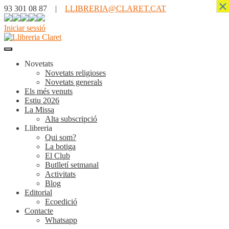
×
93 301 08 87 |
LLIBRERIA@CLARET.CAT
Iniciar sessió
Novetats
Novetats religioses
Novetats generals
Els més venuts
Estiu 2026
La Missa
Alta subscripció
Llibreria
Qui som?
La botiga
El Club
Butlletí setmanal
Activitats
Blog
Editorial
Ecoedició
Contacte
Whatsapp