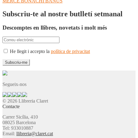
anterior:
Pròxima
MERCÈ BONACHI BANÚS
d'entrades
entrada:
Subscriu-te al nostre butlletí setmanal
Descomptes en llibres, novetats i molt més
He llegit i accepto la
política de privacitat
Segueix-nos
© 2026 Llibreria Claret
Contacte
Carrer Sicília, 410
08025 Barcelona
Tel: 933010887
Email:
llibreria@claret.cat