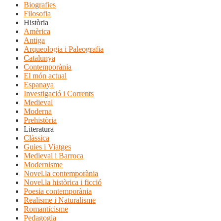
Biografies
Filosofia
Història
Amèrica
Antiga
Arqueologia i Paleografia
Catalunya
Contemporània
El món actual
Espanaya
Investigació i Corrents
Medieval
Moderna
Prehistòria
Literatura
Clàssica
Guies i Viatges
Medieval i Barroca
Modernisme
Novel.la contemporània
Novel.la històrica i ficció
Poesia contemporània
Realisme i Naturalisme
Romanticisme
Pedagogia