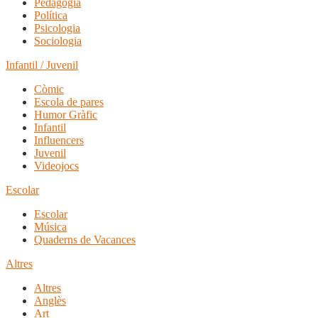
Pedagogia
Política
Psicologia
Sociologia
Infantil / Juvenil
Còmic
Escola de pares
Humor Gràfic
Infantil
Influencers
Juvenil
Videojocs
Escolar
Escolar
Música
Quaderns de Vacances
Altres
Altres
Anglès
Art