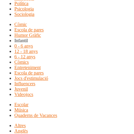
Política
Psicologia
Sociologia
Còmic
Escola de pares
Humor Gràfic
Infantil
0 - 6 anys
12 - 18 anys
6 - 12 anys
Còmics
Entreteniment
Escola de pares
Jocs d'estimulació
Influencers
Juvenil
Videojocs
Escolar
Música
Quaderns de Vacances
Altres
Anglès