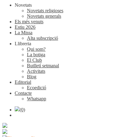
Novetats
Novetats religioses
Novetats generals
Els més venuts
Estiu 2026
La Missa
Alta subscripció
Llibreria
Qui som?
La botiga
El Club
Butlletí setmanal
Activitats
Blog
Editorial
Ecoedició
Contacte
Whatsapp
(0)