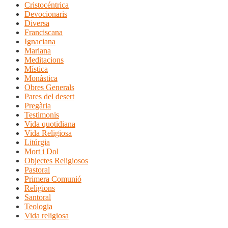
Cristocéntrica
Devocionaris
Diversa
Franciscana
Ignaciana
Mariana
Meditacions
Mística
Monàstica
Obres Generals
Pares del desert
Pregària
Testimonis
Vida quotidiana
Vida Religiosa
Litúrgia
Mort i Dol
Objectes Religiosos
Pastoral
Primera Comunió
Religions
Santoral
Teologia
Vida religiosa