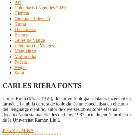
Art
Calendaris i Agendes 2026
Ciència
Cinema i Televisió
Cuina
Diccionaris
Esports
Guies de Viatge
Literatura de Viatges
Manualitats
Multimèdia
Poesia
Regal
Salut
CARLES RIERA FONTS
Carles Riera (Moià, 1959), doctor en filologia catalana, llicenciat en
farmàcia i amb la carrera de teologia, és un especialista en el camp
del llenguatge científic, autor de diverses obres sobre el tema i
docent d’aquesta matèria des de l’any 1987; actualment és professor
de la Universitat Ramon Llull.
Navegació
Entrada
JOAN F. MIRA