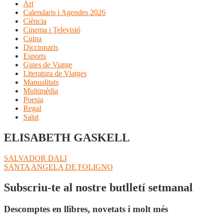
Art
Calendaris i Agendes 2026
Ciència
Cinema i Televisió
Cuina
Diccionaris
Esports
Guies de Viatge
Literatura de Viatges
Manualitats
Multimèdia
Poesia
Regal
Salut
ELISABETH GASKELL
Navegació
Entrada
SALVADOR DALI
anterior:
Pròxima
SANTA ANGELA DE FOLIGNO
d'entrades
entrada:
Subscriu-te al nostre butlletí setmanal
Descomptes en llibres, novetats i molt més