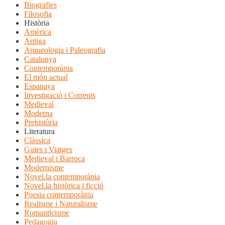
Biografies
Filosofia
Història
Amèrica
Antiga
Arqueologia i Paleografia
Catalunya
Contemporània
El món actual
Espanaya
Investigació i Corrents
Medieval
Moderna
Prehistòria
Literatura
Clàssica
Guies i Viatges
Medieval i Barroca
Modernisme
Novel.la contemporània
Novel.la històrica i ficció
Poesia contemporània
Realisme i Naturalisme
Romanticisme
Pedagogia