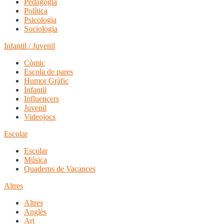
Pedagogia
Política
Psicologia
Sociologia
Infantil / Juvenil
Còmic
Escola de pares
Humor Gràfic
Infantil
Influencers
Juvenil
Videojocs
Escolar
Escolar
Música
Quaderns de Vacances
Altres
Altres
Anglès
Art