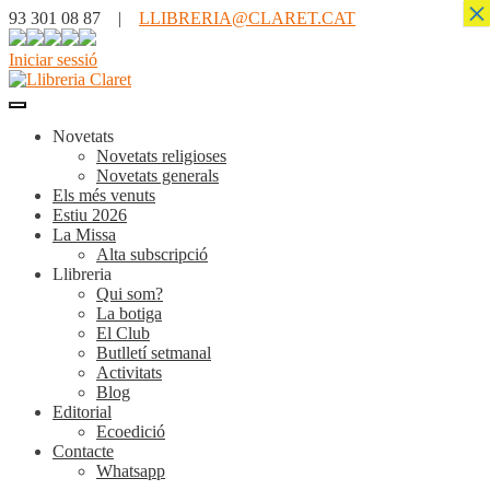
×
93 301 08 87 |
LLIBRERIA@CLARET.CAT
Iniciar sessió
Novetats
Novetats religioses
Novetats generals
Els més venuts
Estiu 2026
La Missa
Alta subscripció
Llibreria
Qui som?
La botiga
El Club
Butlletí setmanal
Activitats
Blog
Editorial
Ecoedició
Contacte
Whatsapp