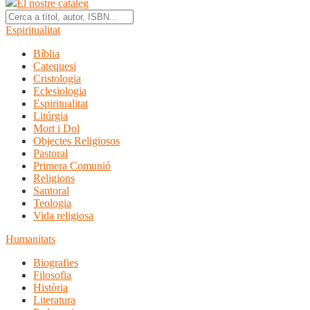
El nostre catàleg
Espiritualitat
Bíblia
Catequesi
Cristologia
Eclesiologia
Espiritualitat
Litúrgia
Mort i Dol
Objectes Religiosos
Pastoral
Primera Comunió
Religions
Santoral
Teologia
Vida religiosa
Humanitats
Biografies
Filosofia
Història
Literatura