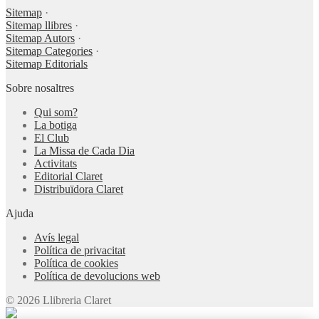
Sitemap
·
Sitemap llibres
·
Sitemap Autors
·
Sitemap Categories
·
Sitemap Editorials
Sobre nosaltres
Qui som?
La botiga
El Club
La Missa de Cada Dia
Activitats
Editorial Claret
Distribuïdora Claret
Ajuda
Avís legal
Política de privacitat
Política de cookies
Política de devolucions web
© 2026 Llibreria Claret