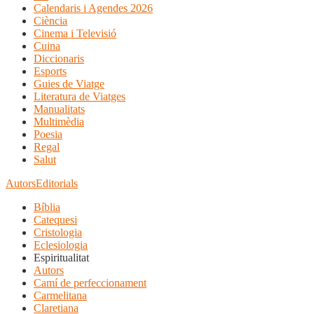
Calendaris i Agendes 2026
Ciència
Cinema i Televisió
Cuina
Diccionaris
Esports
Guies de Viatge
Literatura de Viatges
Manualitats
Multimèdia
Poesia
Regal
Salut
Autors
Editorials
Bíblia
Catequesi
Cristologia
Eclesiologia
Espiritualitat
Autors
Camí de perfeccionament
Carmelitana
Claretiana