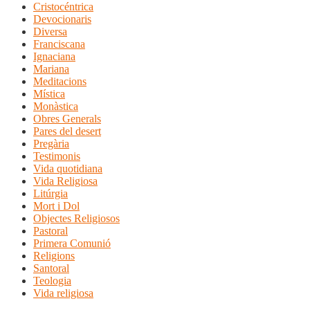
Cristocéntrica
Devocionaris
Diversa
Franciscana
Ignaciana
Mariana
Meditacions
Mística
Monàstica
Obres Generals
Pares del desert
Pregària
Testimonis
Vida quotidiana
Vida Religiosa
Litúrgia
Mort i Dol
Objectes Religiosos
Pastoral
Primera Comunió
Religions
Santoral
Teologia
Vida religiosa