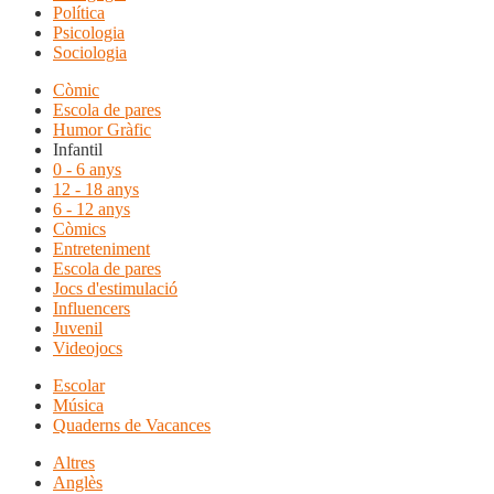
Política
Psicologia
Sociologia
Còmic
Escola de pares
Humor Gràfic
Infantil
0 - 6 anys
12 - 18 anys
6 - 12 anys
Còmics
Entreteniment
Escola de pares
Jocs d'estimulació
Influencers
Juvenil
Videojocs
Escolar
Música
Quaderns de Vacances
Altres
Anglès