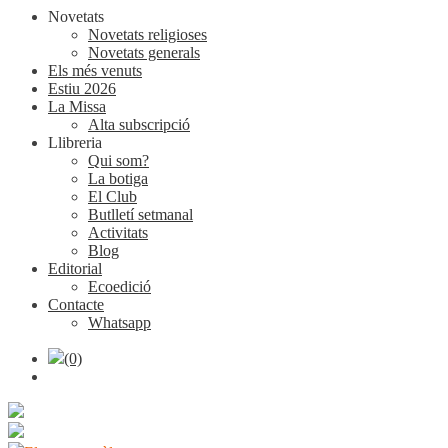
Novetats
Novetats religioses
Novetats generals
Els més venuts
Estiu 2026
La Missa
Alta subscripció
Llibreria
Qui som?
La botiga
El Club
Butlletí setmanal
Activitats
Blog
Editorial
Ecoedició
Contacte
Whatsapp
(0)