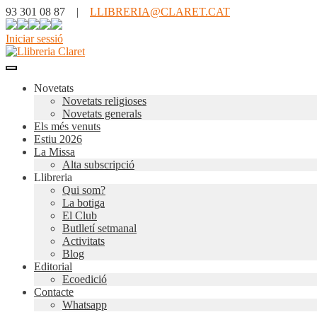
93 301 08 87 |
LLIBRERIA@CLARET.CAT
Iniciar sessió
Novetats
Novetats religioses
Novetats generals
Els més venuts
Estiu 2026
La Missa
Alta subscripció
Llibreria
Qui som?
La botiga
El Club
Butlletí setmanal
Activitats
Blog
Editorial
Ecoedició
Contacte
Whatsapp