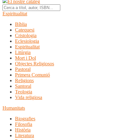
El nostre catàleg
Espiritualitat
Bíblia
Catequesi
Cristologia
Eclesiologia
Espiritualitat
Litúrgia
Mort i Dol
Objectes Religiosos
Pastoral
Primera Comunió
Religions
Santoral
Teologia
Vida religiosa
Humanitats
Biografies
Filosofia
Història
Literatura