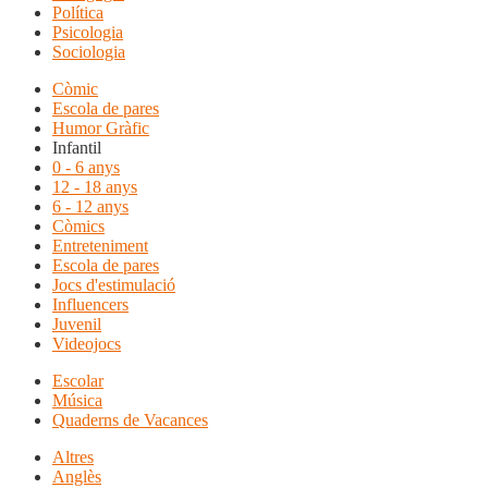
Política
Psicologia
Sociologia
Còmic
Escola de pares
Humor Gràfic
Infantil
0 - 6 anys
12 - 18 anys
6 - 12 anys
Còmics
Entreteniment
Escola de pares
Jocs d'estimulació
Influencers
Juvenil
Videojocs
Escolar
Música
Quaderns de Vacances
Altres
Anglès