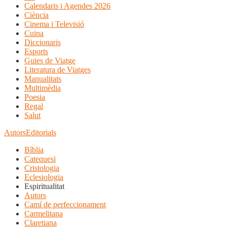
Calendaris i Agendes 2026
Ciència
Cinema i Televisió
Cuina
Diccionaris
Esports
Guies de Viatge
Literatura de Viatges
Manualitats
Multimèdia
Poesia
Regal
Salut
Autors
Editorials
Bíblia
Catequesi
Cristologia
Eclesiologia
Espiritualitat
Autors
Camí de perfeccionament
Carmelitana
Claretiana