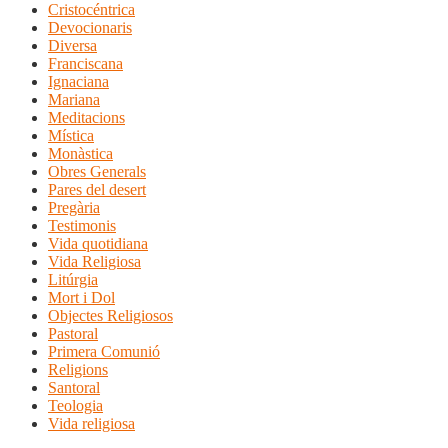
Cristocéntrica
Devocionaris
Diversa
Franciscana
Ignaciana
Mariana
Meditacions
Mística
Monàstica
Obres Generals
Pares del desert
Pregària
Testimonis
Vida quotidiana
Vida Religiosa
Litúrgia
Mort i Dol
Objectes Religiosos
Pastoral
Primera Comunió
Religions
Santoral
Teologia
Vida religiosa