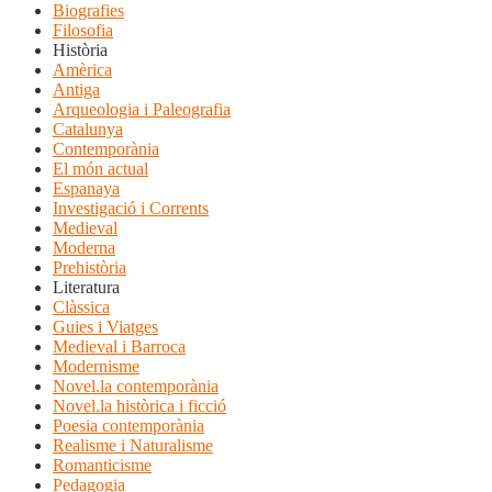
Biografies
Filosofia
Història
Amèrica
Antiga
Arqueologia i Paleografia
Catalunya
Contemporània
El món actual
Espanaya
Investigació i Corrents
Medieval
Moderna
Prehistòria
Literatura
Clàssica
Guies i Viatges
Medieval i Barroca
Modernisme
Novel.la contemporània
Novel.la històrica i ficció
Poesia contemporània
Realisme i Naturalisme
Romanticisme
Pedagogia