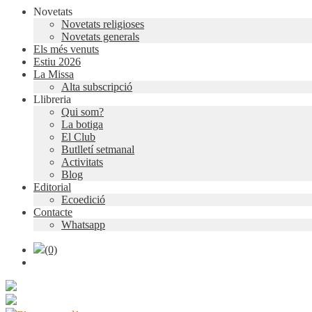
Novetats
Novetats religioses
Novetats generals
Els més venuts
Estiu 2026
La Missa
Alta subscripció
Llibreria
Qui som?
La botiga
El Club
Butlletí setmanal
Activitats
Blog
Editorial
Ecoedició
Contacte
Whatsapp
(0)