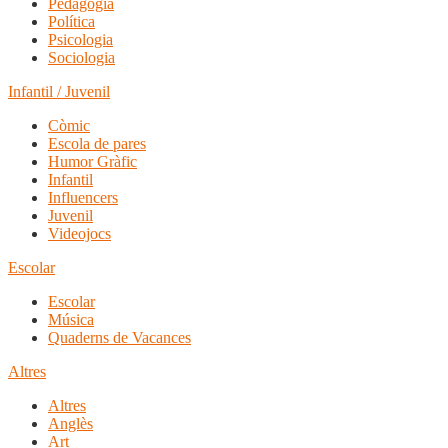
Pedagogia
Política
Psicologia
Sociologia
Infantil / Juvenil
Còmic
Escola de pares
Humor Gràfic
Infantil
Influencers
Juvenil
Videojocs
Escolar
Escolar
Música
Quaderns de Vacances
Altres
Altres
Anglès
Art