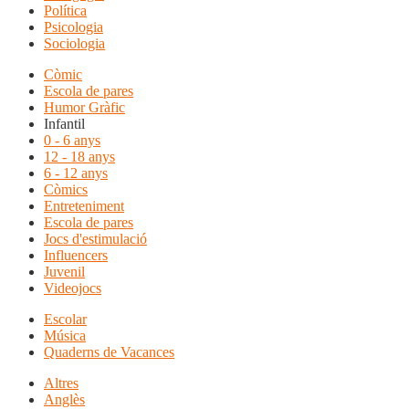
Política
Psicologia
Sociologia
Còmic
Escola de pares
Humor Gràfic
Infantil
0 - 6 anys
12 - 18 anys
6 - 12 anys
Còmics
Entreteniment
Escola de pares
Jocs d'estimulació
Influencers
Juvenil
Videojocs
Escolar
Música
Quaderns de Vacances
Altres
Anglès