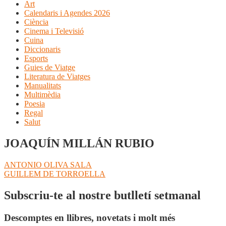
Art
Calendaris i Agendes 2026
Ciència
Cinema i Televisió
Cuina
Diccionaris
Esports
Guies de Viatge
Literatura de Viatges
Manualitats
Multimèdia
Poesia
Regal
Salut
JOAQUÍN MILLÁN RUBIO
Navegació
Entrada
ANTONIO OLIVA SALA
anterior:
Pròxima
GUILLEM DE TORROELLA
d'entrades
entrada:
Subscriu-te al nostre butlletí setmanal
Descomptes en llibres, novetats i molt més