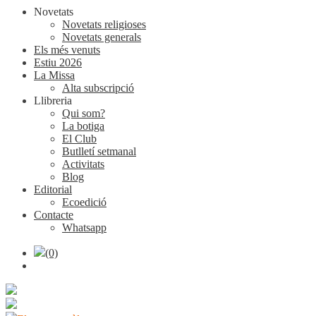
Novetats
Novetats religioses
Novetats generals
Els més venuts
Estiu 2026
La Missa
Alta subscripció
Llibreria
Qui som?
La botiga
El Club
Butlletí setmanal
Activitats
Blog
Editorial
Ecoedició
Contacte
Whatsapp
(0)