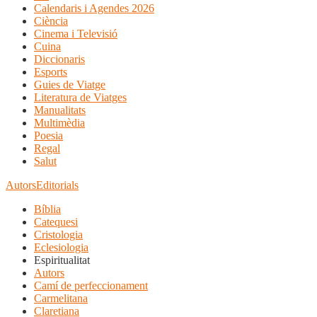
Calendaris i Agendes 2026
Ciència
Cinema i Televisió
Cuina
Diccionaris
Esports
Guies de Viatge
Literatura de Viatges
Manualitats
Multimèdia
Poesia
Regal
Salut
Autors
Editorials
Bíblia
Catequesi
Cristologia
Eclesiologia
Espiritualitat
Autors
Camí de perfeccionament
Carmelitana
Claretiana