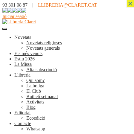
×
93 301 08 87 |
LLIBRERIA@CLARET.CAT
Iniciar sessió
Novetats
Novetats religioses
Novetats generals
Els més venuts
Estiu 2026
La Missa
Alta subscripció
Llibreria
Qui som?
La botiga
El Club
Butlletí setmanal
Activitats
Blog
Editorial
Ecoedició
Contacte
Whatsapp