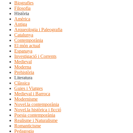
Biografies
Filosofia
Història
Amèrica
Antiga
Arqueologia i Paleografia
Catalunya
Contemporània
El món actual
Espanaya
Investigació i Corrents
Medieval
Moderna
Prehistòria
Literatura
Clàssica
Guies i Viatges
Medieval i Barroca
Modernisme
Novel.la contemporània
Novel.la històrica i ficció
Poesia contemporània
Realisme i Naturalisme
Romanticisme
Pedagogia