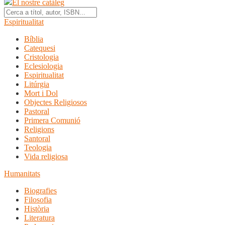
El nostre catàleg
Espiritualitat
Bíblia
Catequesi
Cristologia
Eclesiologia
Espiritualitat
Litúrgia
Mort i Dol
Objectes Religiosos
Pastoral
Primera Comunió
Religions
Santoral
Teologia
Vida religiosa
Humanitats
Biografies
Filosofia
Història
Literatura