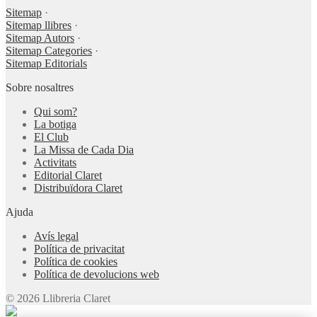
Sitemap
·
Sitemap llibres
·
Sitemap Autors
·
Sitemap Categories
·
Sitemap Editorials
Sobre nosaltres
Qui som?
La botiga
El Club
La Missa de Cada Dia
Activitats
Editorial Claret
Distribuïdora Claret
Ajuda
Avís legal
Política de privacitat
Política de cookies
Política de devolucions web
© 2026 Llibreria Claret