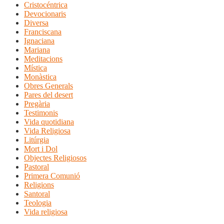
Cristocéntrica
Devocionaris
Diversa
Franciscana
Ignaciana
Mariana
Meditacions
Mística
Monàstica
Obres Generals
Pares del desert
Pregària
Testimonis
Vida quotidiana
Vida Religiosa
Litúrgia
Mort i Dol
Objectes Religiosos
Pastoral
Primera Comunió
Religions
Santoral
Teologia
Vida religiosa