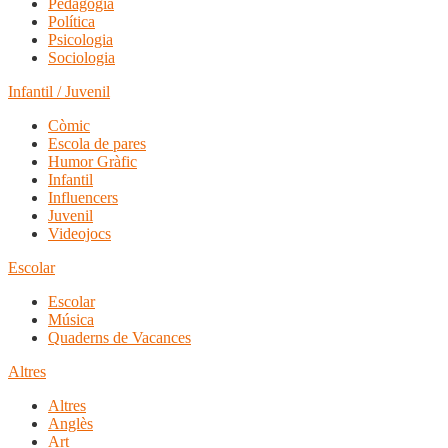
Pedagogia
Política
Psicologia
Sociologia
Infantil / Juvenil
Còmic
Escola de pares
Humor Gràfic
Infantil
Influencers
Juvenil
Videojocs
Escolar
Escolar
Música
Quaderns de Vacances
Altres
Altres
Anglès
Art