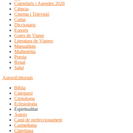
Calendaris i Agendes 2026
Ciència
Cinema i Televisió
Cuina
Diccionaris
Esports
Guies de Viatge
Literatura de Viatges
Manualitats
Multimèdia
Poesia
Regal
Salut
Autors
Editorials
Bíblia
Catequesi
Cristologia
Eclesiologia
Espiritualitat
Autors
Camí de perfeccionament
Carmelitana
Claretiana