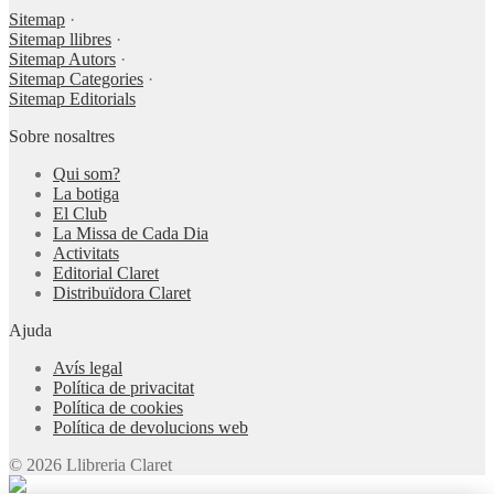
Sitemap
·
Sitemap llibres
·
Sitemap Autors
·
Sitemap Categories
·
Sitemap Editorials
Sobre nosaltres
Qui som?
La botiga
El Club
La Missa de Cada Dia
Activitats
Editorial Claret
Distribuïdora Claret
Ajuda
Avís legal
Política de privacitat
Política de cookies
Política de devolucions web
© 2026 Llibreria Claret