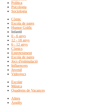
Política
Psicologia
Sociologia
Còmic
Escola de pares
Humor Gràfic
Infantil
0 - 6 anys
12 - 18 anys
6 - 12 anys
Còmics
Entreteniment
Escola de pares
Jocs d'estimulació
Influencers
Juvenil
Videojocs
Escolar
Música
Quaderns de Vacances
Altres
Anglès