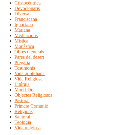
Cristocéntrica
Devocionaris
Diversa
Franciscana
Ignaciana
Mariana
Meditacions
Mística
Monàstica
Obres Generals
Pares del desert
Pregària
Testimonis
Vida quotidiana
Vida Religiosa
Litúrgia
Mort i Dol
Objectes Religiosos
Pastoral
Primera Comunió
Religions
Santoral
Teologia
Vida religiosa