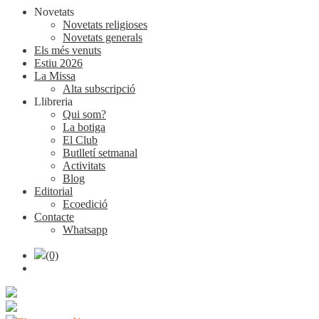
Novetats
Novetats religioses
Novetats generals
Els més venuts
Estiu 2026
La Missa
Alta subscripció
Llibreria
Qui som?
La botiga
El Club
Butlletí setmanal
Activitats
Blog
Editorial
Ecoedició
Contacte
Whatsapp
(0)