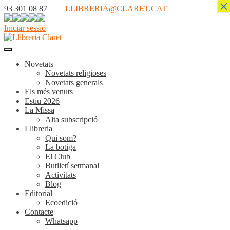
×
93 301 08 87 |
LLIBRERIA@CLARET.CAT
Iniciar sessió
Novetats
Novetats religioses
Novetats generals
Els més venuts
Estiu 2026
La Missa
Alta subscripció
Llibreria
Qui som?
La botiga
El Club
Butlletí setmanal
Activitats
Blog
Editorial
Ecoedició
Contacte
Whatsapp