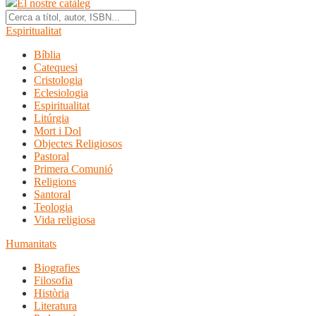
El nostre catàleg
Espiritualitat
Bíblia
Catequesi
Cristologia
Eclesiologia
Espiritualitat
Litúrgia
Mort i Dol
Objectes Religiosos
Pastoral
Primera Comunió
Religions
Santoral
Teologia
Vida religiosa
Humanitats
Biografies
Filosofia
Història
Literatura