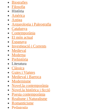
Biografies
Filosofia
Història
Amèrica
Antiga
Arqueologia i Paleografia
Catalunya
Contemporània
El món actual
Espanaya
Investigació i Corrents
Medieval
Moderna
Prehistòria
Literatura
Clàssica
Guies i Viatges
Medieval i Barroca
Modernisme
Novel.la contemporània
Novel.la històrica i ficció
Poesia contemporània
Realisme i Naturalisme
Romanticisme
Pedagogia