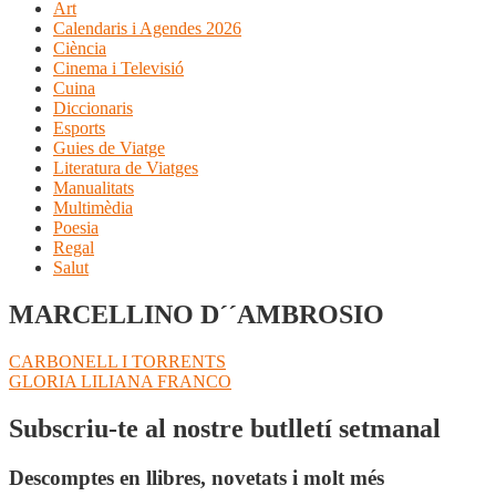
Art
Calendaris i Agendes 2026
Ciència
Cinema i Televisió
Cuina
Diccionaris
Esports
Guies de Viatge
Literatura de Viatges
Manualitats
Multimèdia
Poesia
Regal
Salut
MARCELLINO D´´AMBROSIO
Navegació
Entrada
CARBONELL I TORRENTS
anterior:
Pròxima
GLORIA LILIANA FRANCO
d'entrades
entrada:
Subscriu-te al nostre butlletí setmanal
Descomptes en llibres, novetats i molt més