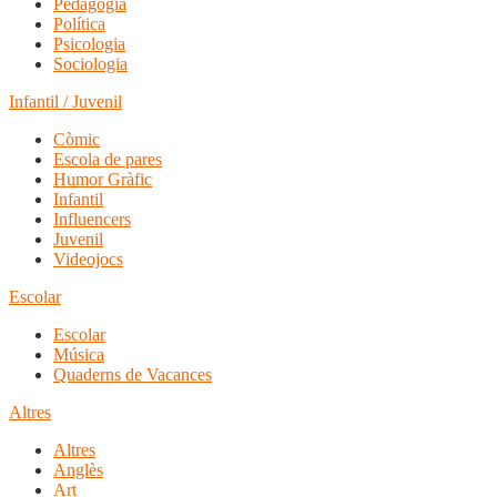
Pedagogia
Política
Psicologia
Sociologia
Infantil / Juvenil
Còmic
Escola de pares
Humor Gràfic
Infantil
Influencers
Juvenil
Videojocs
Escolar
Escolar
Música
Quaderns de Vacances
Altres
Altres
Anglès
Art