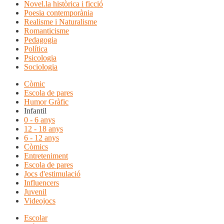
Novel.la històrica i ficció
Poesia contemporània
Realisme i Naturalisme
Romanticisme
Pedagogia
Política
Psicologia
Sociologia
Còmic
Escola de pares
Humor Gràfic
Infantil
0 - 6 anys
12 - 18 anys
6 - 12 anys
Còmics
Entreteniment
Escola de pares
Jocs d'estimulació
Influencers
Juvenil
Videojocs
Escolar