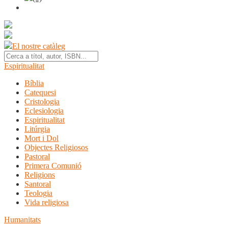
El nostre catàleg
Espiritualitat
Bíblia
Catequesi
Cristologia
Eclesiologia
Espiritualitat
Litúrgia
Mort i Dol
Objectes Religiosos
Pastoral
Primera Comunió
Religions
Santoral
Teologia
Vida religiosa
Humanitats