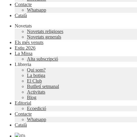
Contacte
Whatsapp
Català
Novetats
Novetats religioses
Novetats generals
Els més venuts
Estiu 2026
La Missa
Alta subscripció
Llibreria
Qui som?
La botiga
El Club
Butlletí setmanal
Activitats
Blog
Editorial
Ecoedició
Contacte
Whatsapp
Català
(0)