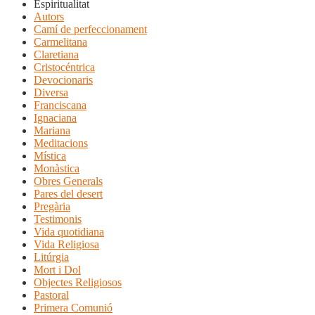
Espiritualitat
Autors
Camí de perfeccionament
Carmelitana
Claretiana
Cristocéntrica
Devocionaris
Diversa
Franciscana
Ignaciana
Mariana
Meditacions
Mística
Monàstica
Obres Generals
Pares del desert
Pregària
Testimonis
Vida quotidiana
Vida Religiosa
Litúrgia
Mort i Dol
Objectes Religiosos
Pastoral
Primera Comunió