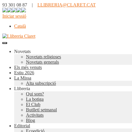
93 301 08 87 |
LLIBRERIA@CLARET.CAT
Iniciar sessió
Català
Novetats
Novetats religioses
Novetats generals
Els més venuts
Estiu 2026
La Missa
Alta subscripció
Llibreria
Qui som?
La botiga
El Club
Butlletí setmanal
Activitats
Blog
Editorial
Ecoedició