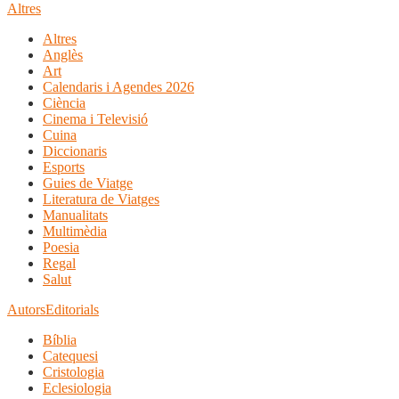
Altres
Altres
Anglès
Art
Calendaris i Agendes 2026
Ciència
Cinema i Televisió
Cuina
Diccionaris
Esports
Guies de Viatge
Literatura de Viatges
Manualitats
Multimèdia
Poesia
Regal
Salut
Autors
Editorials
Bíblia
Catequesi
Cristologia
Eclesiologia