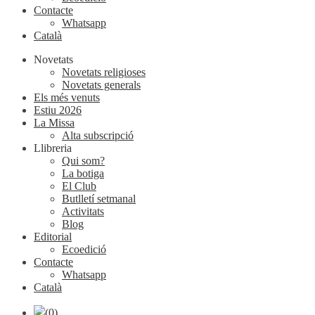
Contacte
Whatsapp
Català
Novetats
Novetats religioses
Novetats generals
Els més venuts
Estiu 2026
La Missa
Alta subscripció
Llibreria
Qui som?
La botiga
El Club
Butlletí setmanal
Activitats
Blog
Editorial
Ecoedició
Contacte
Whatsapp
Català
(0)