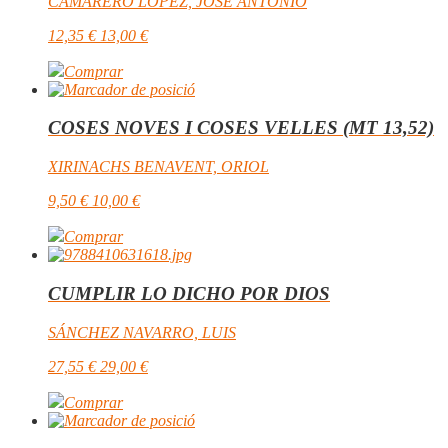
CAMARERO LÓPEZ, JOSÉ ANTONIO
12,35
€
13,00
€
Comprar
COSES NOVES I COSES VELLES (MT 13,52)
XIRINACHS BENAVENT, ORIOL
9,50
€
10,00
€
Comprar
CUMPLIR LO DICHO POR DIOS
SÁNCHEZ NAVARRO, LUIS
27,55
€
29,00
€
Comprar