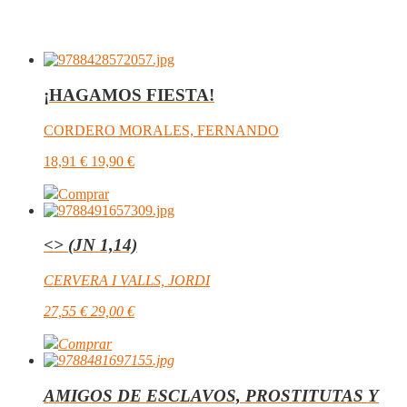
¡HAGAMOS FIESTA!
CORDERO MORALES, FERNANDO
18,91
€
19,90
€
Comprar
<
> (JN 1,14)
CERVERA I VALLS, JORDI
27,55
€
29,00
€
Comprar
AMIGOS DE ESCLAVOS, PROSTITUTAS Y