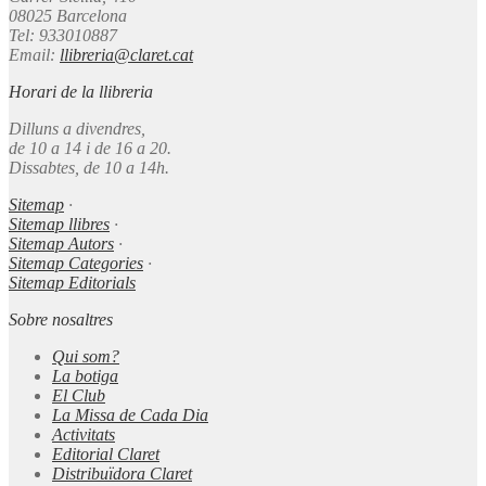
08025 Barcelona
Tel: 933010887
Email:
llibreria@claret.cat
Horari de la llibreria
Dilluns a divendres,
de 10 a 14 i de 16 a 20.
Dissabtes, de 10 a 14h.
Sitemap
·
Sitemap llibres
·
Sitemap Autors
·
Sitemap Categories
·
Sitemap Editorials
Sobre nosaltres
Qui som?
La botiga
El Club
La Missa de Cada Dia
Activitats
Editorial Claret
Distribuïdora Claret