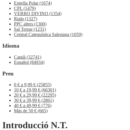
Estrella Polar
(1674)
CPL
(1479)
VERBO DIVINO
(1354)
Rialp
(1327)
PPC altres
(1300)
Sal Terrae
(1231)
Central Catequística Salesiana
(1059)
Idioma
Català
(32741)
Español
(84934)
Preu
0 € a 9,99 €
(25855)
10 € a 19,99 €
(66301)
20 € a 29,99 €
(22295)
30 € a 39,99 €
(2861)
40 € a 49,99 €
(776)
Más de 50 €
(665)
Introducció N.T.