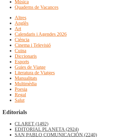
Música
Quaderns de Vacances
Altres
Anglès
Art
Calendaris i Agendes 2026
Ciència
Cinema i Televisió
Cuina
Diccionaris
Esports
Guies de Viatge
Literatura de Viatges
Manualitats
Multimèdia
Poesia
Regal
Salut
Editorials
CLARET
(1492)
EDITORIAL PLANETA
(2924)
SAN PABLO COMUNICACIÓN
(2240)