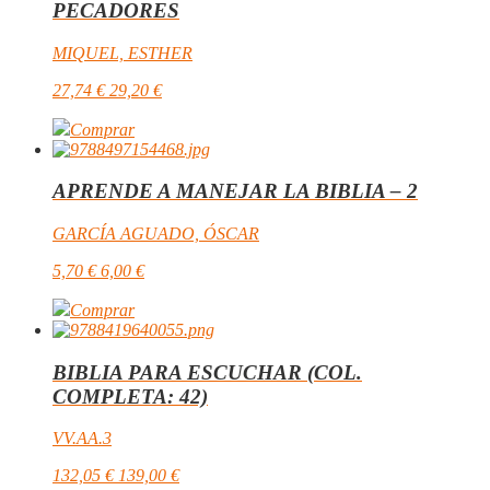
PECADORES
MIQUEL, ESTHER
27,74
€
29,20
€
Comprar
APRENDE A MANEJAR LA BIBLIA – 2
GARCÍA AGUADO, ÓSCAR
5,70
€
6,00
€
Comprar
BIBLIA PARA ESCUCHAR (COL.
COMPLETA: 42)
VV.AA.3
132,05
€
139,00
€