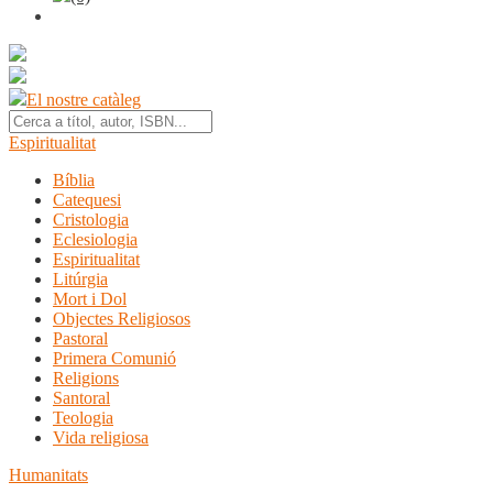
El nostre catàleg
Espiritualitat
Bíblia
Catequesi
Cristologia
Eclesiologia
Espiritualitat
Litúrgia
Mort i Dol
Objectes Religiosos
Pastoral
Primera Comunió
Religions
Santoral
Teologia
Vida religiosa
Humanitats