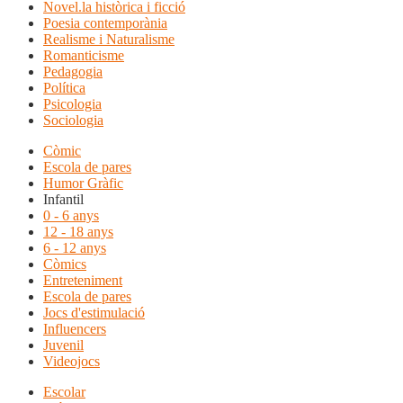
Novel.la històrica i ficció
Poesia contemporània
Realisme i Naturalisme
Romanticisme
Pedagogia
Política
Psicologia
Sociologia
Còmic
Escola de pares
Humor Gràfic
Infantil
0 - 6 anys
12 - 18 anys
6 - 12 anys
Còmics
Entreteniment
Escola de pares
Jocs d'estimulació
Influencers
Juvenil
Videojocs
Escolar