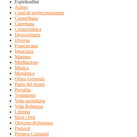
Espiritualitat
Autors
Camí de perfeccionament
Carmelitana
Claretiana
Cristocéntrica
Devocionaris
Diversa
Franciscana
Ignaciana
Mariana
Meditacions
Mística
Monàstica
Obres Generals
Pares del desert
Pregària
Testimonis
Vida quotidiana
Vida Religiosa
Litúrgia
Mort i Dol
Objectes Religiosos
Pastoral
Primera Comunió