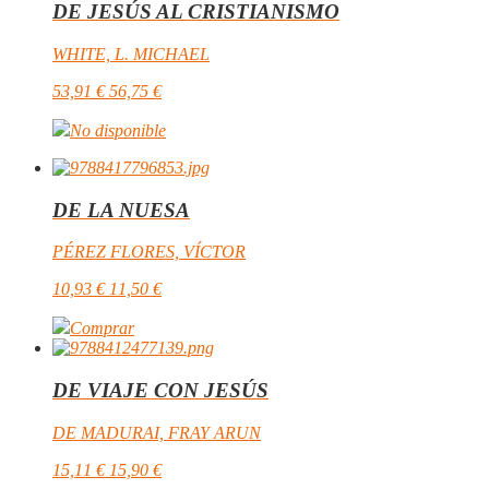
DE JESÚS AL CRISTIANISMO
WHITE, L. MICHAEL
53,91
€
56,75
€
No disponible
DE LA NUESA
PÉREZ FLORES, VÍCTOR
10,93
€
11,50
€
Comprar
DE VIAJE CON JESÚS
DE MADURAI, FRAY ARUN
15,11
€
15,90
€