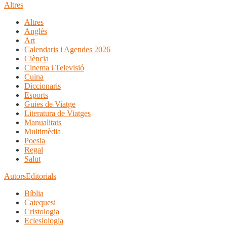
Altres
Altres
Anglès
Art
Calendaris i Agendes 2026
Ciència
Cinema i Televisió
Cuina
Diccionaris
Esports
Guies de Viatge
Literatura de Viatges
Manualitats
Multimèdia
Poesia
Regal
Salut
Autors
Editorials
Bíblia
Catequesi
Cristologia
Eclesiologia