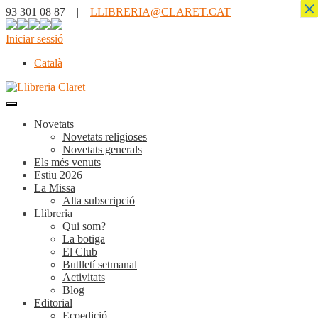
×
93 301 08 87 |
LLIBRERIA@CLARET.CAT
Iniciar sessió
Català
Novetats
Novetats religioses
Novetats generals
Els més venuts
Estiu 2026
La Missa
Alta subscripció
Llibreria
Qui som?
La botiga
El Club
Butlletí setmanal
Activitats
Blog
Editorial
Ecoedició