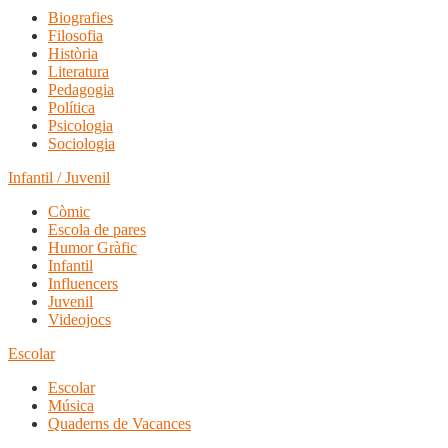
Biografies
Filosofia
Història
Literatura
Pedagogia
Política
Psicologia
Sociologia
Infantil / Juvenil
Còmic
Escola de pares
Humor Gràfic
Infantil
Influencers
Juvenil
Videojocs
Escolar
Escolar
Música
Quaderns de Vacances