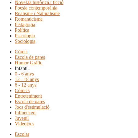
Novel.la històrica i ficció
Poesia contemporània
Realisme i Naturalisme
Romanticisme
Pedagogia
Política
Psicologia
Sociologia
Còmic
Escola de pares
Humor Gràfic
Infantil
0 - 6 anys
12 - 18 anys
6 - 12 anys
Còmics
Entreteniment
Escola de pares
Jocs d'estimulació
Influencers
Juvenil
Videojocs
Escolar