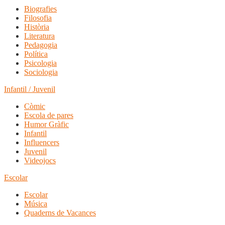
Biografies
Filosofia
Història
Literatura
Pedagogia
Política
Psicologia
Sociologia
Infantil / Juvenil
Còmic
Escola de pares
Humor Gràfic
Infantil
Influencers
Juvenil
Videojocs
Escolar
Escolar
Música
Quaderns de Vacances