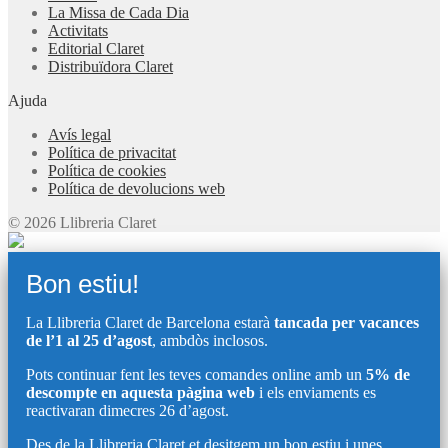
La Missa de Cada Dia
Activitats
Editorial Claret
Distribuïdora Claret
Ajuda
Avís legal
Política de privacitat
Política de cookies
Política de devolucions web
© 2026 Llibreria Claret
Bon estiu!
La Llibreria Claret de Barcelona estarà
tancada per vacances
de l’1 al 25 d’agost
, ambdòs inclosos.
Pots continuar fent les teves comandes online amb un
5% de
descompte en aquesta pàgina web
i els enviaments es
reactivaran dimecres 26 d’agost.
Des de la Llibreria Claret et desitgem un bon estiu i unes