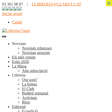
×
93 301 08 87 |
LLIBRERIA@CLARET.CAT
Iniciar sessió
Català
Novetats
Novetats religioses
Novetats generals
Els més venuts
Estiu 2026
La Missa
Alta subscripció
Llibreria
Qui som?
La botiga
El Club
Butlletí setmanal
Activitats
Blog
Editorial
Ecoedició