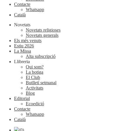
Contacte
Whatsapp
Català
Novetats
Novetats religioses
Novetats generals
Els més venuts
Estiu 2026
La Missa
Alta subscripció
Llibreria
Qui som?
La botiga
El Club
Butlletí setmanal
Activitats
Blog
Editorial
Ecoedició
Contacte
Whatsapp
Català
(0)