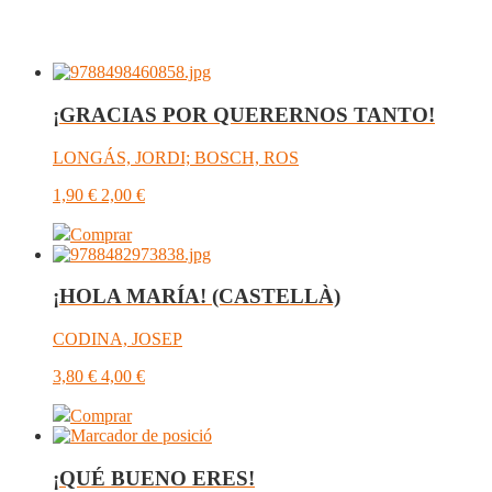
¡GRACIAS POR QUERERNOS TANTO!
LONGÁS, JORDI; BOSCH, ROS
1,90
€
2,00
€
Comprar
¡HOLA MARÍA! (CASTELLÀ)
CODINA, JOSEP
3,80
€
4,00
€
Comprar
¡QUÉ BUENO ERES!