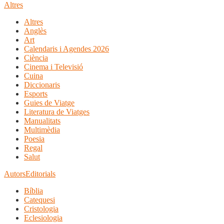
Altres
Altres
Anglès
Art
Calendaris i Agendes 2026
Ciència
Cinema i Televisió
Cuina
Diccionaris
Esports
Guies de Viatge
Literatura de Viatges
Manualitats
Multimèdia
Poesia
Regal
Salut
Autors
Editorials
Bíblia
Catequesi
Cristologia
Eclesiologia