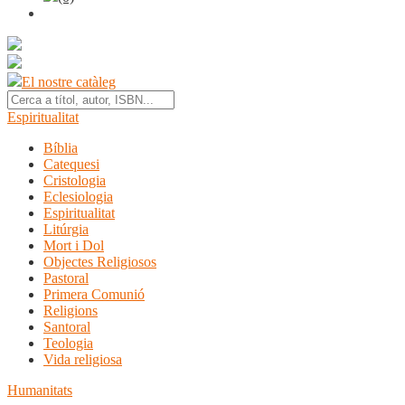
El nostre catàleg
Espiritualitat
Bíblia
Catequesi
Cristologia
Eclesiologia
Espiritualitat
Litúrgia
Mort i Dol
Objectes Religiosos
Pastoral
Primera Comunió
Religions
Santoral
Teologia
Vida religiosa
Humanitats