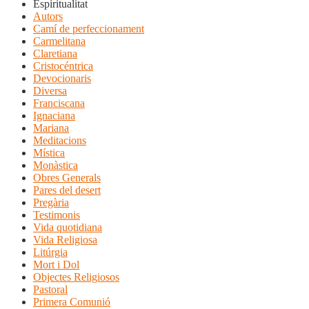
Espiritualitat
Autors
Camí de perfeccionament
Carmelitana
Claretiana
Cristocéntrica
Devocionaris
Diversa
Franciscana
Ignaciana
Mariana
Meditacions
Mística
Monàstica
Obres Generals
Pares del desert
Pregària
Testimonis
Vida quotidiana
Vida Religiosa
Litúrgia
Mort i Dol
Objectes Religiosos
Pastoral
Primera Comunió