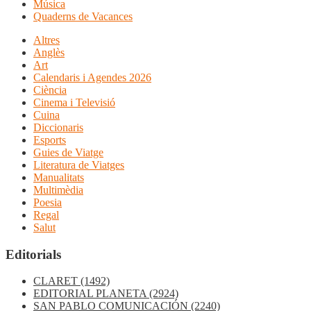
Música
Quaderns de Vacances
Altres
Anglès
Art
Calendaris i Agendes 2026
Ciència
Cinema i Televisió
Cuina
Diccionaris
Esports
Guies de Viatge
Literatura de Viatges
Manualitats
Multimèdia
Poesia
Regal
Salut
Editorials
CLARET
(1492)
EDITORIAL PLANETA
(2924)
SAN PABLO COMUNICACIÓN
(2240)