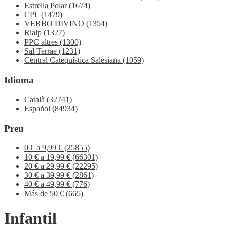
Estrella Polar
(1674)
CPL
(1479)
VERBO DIVINO
(1354)
Rialp
(1327)
PPC altres
(1300)
Sal Terrae
(1231)
Central Catequística Salesiana
(1059)
Idioma
Català
(32741)
Español
(84934)
Preu
0 € a 9,99 €
(25855)
10 € a 19,99 €
(66301)
20 € a 29,99 €
(22295)
30 € a 39,99 €
(2861)
40 € a 49,99 €
(776)
Más de 50 €
(665)
Infantil