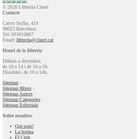
© 2026 Llibreria Claret
Contacte
Carrer Sicília, 410
08025 Barcelona
Tel: 933010887
Email:
llibreria@claret.cat
Horari de la llibreria
Dilluns a divendres,
de 10 a 14 i de 16 a 20.
Dissabtes, de 10 a 14h.
Sitemap
·
Sitemap llibres
·
Sitemap Autors
·
Sitemap Categories
·
Sitemap Editorials
Sobre nosaltres
Qui som?
La botiga
El Club