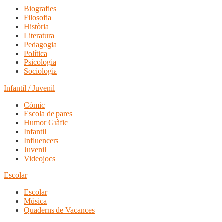
Biografies
Filosofia
Història
Literatura
Pedagogia
Política
Psicologia
Sociologia
Infantil / Juvenil
Còmic
Escola de pares
Humor Gràfic
Infantil
Influencers
Juvenil
Videojocs
Escolar
Escolar
Música
Quaderns de Vacances