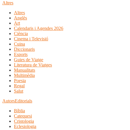
Altres
Altres
Anglès
Art
Calendaris i Agendes 2026
Ciència
Cinema i Televisió
Cuina
Diccionaris
Esports
Guies de Viatge
Literatura de Viatges
Manualitats
Multimèdia
Poesia
Regal
Salut
Autors
Editorials
Bíblia
Catequesi
Cristologia
Eclesiologia