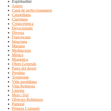
Espiritualitat
Autors
Camí de perfeccionament
Carmelitana
Claretiana
Cristocéntrica
Devocionaris
Diversa
Franciscana
Ignaciana
Mariana
Meditacions
Mística
Monàstica
Obres Generals
Pares del desert
Pregària
Testimonis
Vida quotidiana
Vida Religiosa
Litúrgia
Mort i Dol
Objectes Religiosos
Pastoral
Primera Comunió