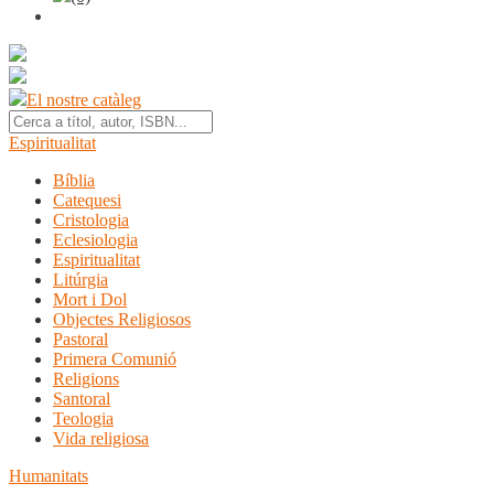
El nostre catàleg
Espiritualitat
Bíblia
Catequesi
Cristologia
Eclesiologia
Espiritualitat
Litúrgia
Mort i Dol
Objectes Religiosos
Pastoral
Primera Comunió
Religions
Santoral
Teologia
Vida religiosa
Humanitats