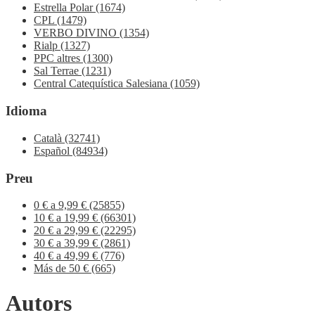
Estrella Polar
(1674)
CPL
(1479)
VERBO DIVINO
(1354)
Rialp
(1327)
PPC altres
(1300)
Sal Terrae
(1231)
Central Catequística Salesiana
(1059)
Idioma
Català
(32741)
Español
(84934)
Preu
0 € a 9,99 €
(25855)
10 € a 19,99 €
(66301)
20 € a 29,99 €
(22295)
30 € a 39,99 €
(2861)
40 € a 49,99 €
(776)
Más de 50 €
(665)
Autors