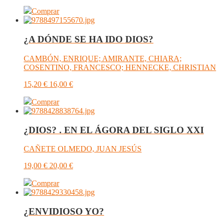
Comprar
¿A DÓNDE SE HA IDO DIOS?
CAMBÓN, ENRIQUE; AMIRANTE, CHIARA;
COSENTINO, FRANCESCO; HENNECKE, CHRISTIAN
15,20
€
16,00
€
Comprar
¿DIOS? . EN EL ÁGORA DEL SIGLO XXI
CAÑETE OLMEDO, JUAN JESÚS
19,00
€
20,00
€
Comprar
¿ENVIDIOSO YO?