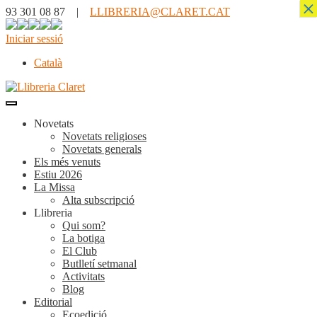
×
93 301 08 87 |
LLIBRERIA@CLARET.CAT
Iniciar sessió
Català
Novetats
Novetats religioses
Novetats generals
Els més venuts
Estiu 2026
La Missa
Alta subscripció
Llibreria
Qui som?
La botiga
El Club
Butlletí setmanal
Activitats
Blog
Editorial
Ecoedició