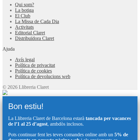
Qui som?
La botiga
El Club
La Missa de Cada Dia
Activitats
Editorial Claret
Distribuïdora Claret
Ajuda
Avís legal
Política de privacitat
Política de cookies
Política de devolucions web
© 2026 Llibreria Claret
Bon estiu!
La Llibreria Claret de Barcelona estarà
tancada per vacances
de l’1 al 25 d’agost
, ambdòs inclosos.
Pots continuar fent les teves comandes online amb un
5% de