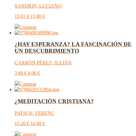
SANDRIN, LUCIANO
15,01
€
15,80
€
Comprar
¿HAY ESPERANZA? LA FASCINACIÓN DE
UN DESCUBRIMIENTO
CARRÓN PÉREZ, JULIÁN
3,80
€
4,00
€
Comprar
¿MEDITACIÓN CRISTIANA?
PATSCH, FERENC
15,20
€
16,00
€
Comprar