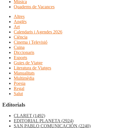
Música
Quaderns de Vacances
Altres
Anglès
Art
Calendaris i Agendes 2026
Ciència
Cinema i Televisió
Cuina
Diccionaris
Esports
Guies de Viatge
Literatura de Viatges
Manualitats
Multimèdia
Poesia
Regal
Salut
Editorials
CLARET
(1492)
EDITORIAL PLANETA
(2924)
SAN PABLO COMUNICACIÓN
(2240)