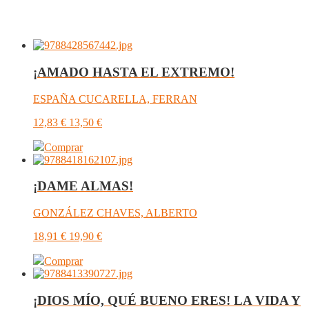
¡AMADO HASTA EL EXTREMO!
ESPAÑA CUCARELLA, FERRAN
12,83
€
13,50
€
Comprar
¡DAME ALMAS!
GONZÁLEZ CHAVES, ALBERTO
18,91
€
19,90
€
Comprar
¡DIOS MÍO, QUÉ BUENO ERES! LA VIDA Y