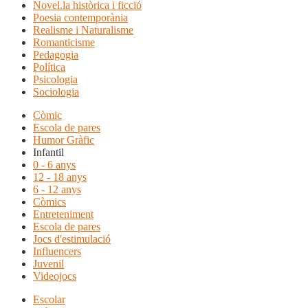
Novel.la històrica i ficció
Poesia contemporània
Realisme i Naturalisme
Romanticisme
Pedagogia
Política
Psicologia
Sociologia
Còmic
Escola de pares
Humor Gràfic
Infantil
0 - 6 anys
12 - 18 anys
6 - 12 anys
Còmics
Entreteniment
Escola de pares
Jocs d'estimulació
Influencers
Juvenil
Videojocs
Escolar