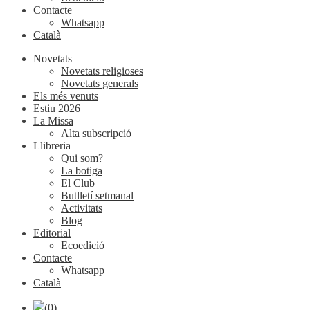
Contacte
Whatsapp
Català
Novetats
Novetats religioses
Novetats generals
Els més venuts
Estiu 2026
La Missa
Alta subscripció
Llibreria
Qui som?
La botiga
El Club
Butlletí setmanal
Activitats
Blog
Editorial
Ecoedició
Contacte
Whatsapp
Català
(0)