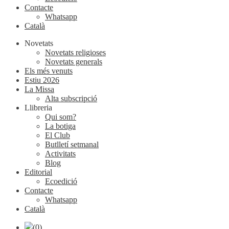
Contacte
Whatsapp
Català
Novetats
Novetats religioses
Novetats generals
Els més venuts
Estiu 2026
La Missa
Alta subscripció
Llibreria
Qui som?
La botiga
El Club
Butlletí setmanal
Activitats
Blog
Editorial
Ecoedició
Contacte
Whatsapp
Català
(0)