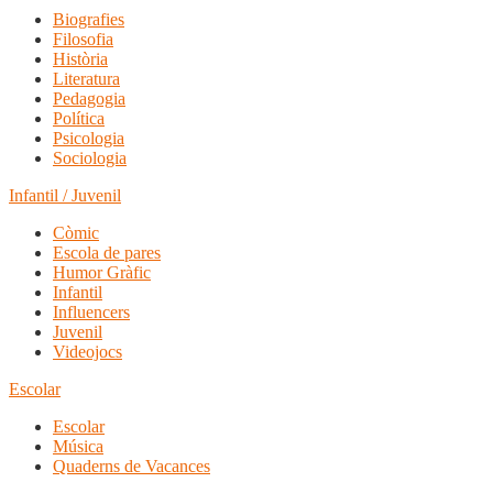
Biografies
Filosofia
Història
Literatura
Pedagogia
Política
Psicologia
Sociologia
Infantil / Juvenil
Còmic
Escola de pares
Humor Gràfic
Infantil
Influencers
Juvenil
Videojocs
Escolar
Escolar
Música
Quaderns de Vacances