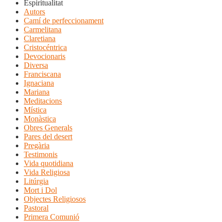
Espiritualitat
Autors
Camí de perfeccionament
Carmelitana
Claretiana
Cristocéntrica
Devocionaris
Diversa
Franciscana
Ignaciana
Mariana
Meditacions
Mística
Monàstica
Obres Generals
Pares del desert
Pregària
Testimonis
Vida quotidiana
Vida Religiosa
Litúrgia
Mort i Dol
Objectes Religiosos
Pastoral
Primera Comunió