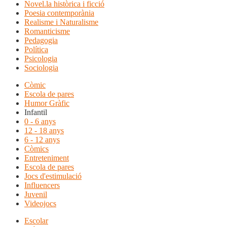
Novel.la històrica i ficció
Poesia contemporània
Realisme i Naturalisme
Romanticisme
Pedagogia
Política
Psicologia
Sociologia
Còmic
Escola de pares
Humor Gràfic
Infantil
0 - 6 anys
12 - 18 anys
6 - 12 anys
Còmics
Entreteniment
Escola de pares
Jocs d'estimulació
Influencers
Juvenil
Videojocs
Escolar