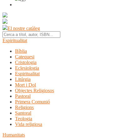
El nostre catàleg
Espiritualitat
Bíblia
Catequesi
Cristologia
Eclesiologia
Espiritualitat
Litúrgia
Mort i Dol
Objectes Religiosos
Pastoral
Primera Comunió
Religions
Santoral
Teologia
Vida religiosa
Humanitats