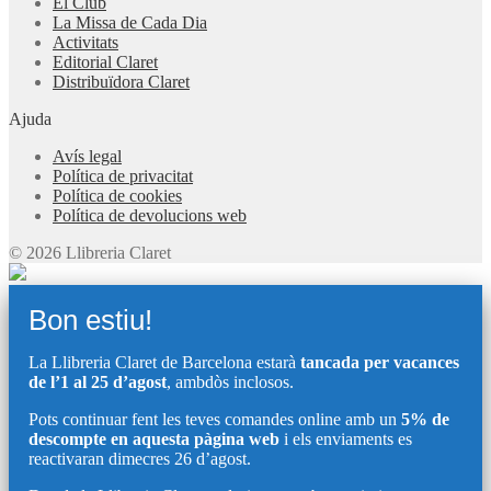
El Club
La Missa de Cada Dia
Activitats
Editorial Claret
Distribuïdora Claret
Ajuda
Avís legal
Política de privacitat
Política de cookies
Política de devolucions web
© 2026 Llibreria Claret
Bon estiu!
La Llibreria Claret de Barcelona estarà
tancada per vacances
de l’1 al 25 d’agost
, ambdòs inclosos.
Pots continuar fent les teves comandes online amb un
5% de
descompte en aquesta pàgina web
i els enviaments es
reactivaran dimecres 26 d’agost.