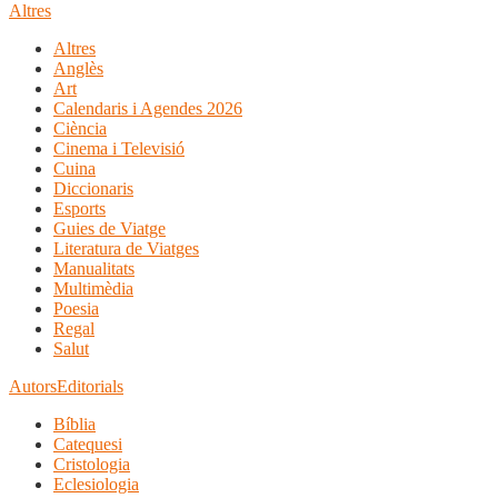
Altres
Altres
Anglès
Art
Calendaris i Agendes 2026
Ciència
Cinema i Televisió
Cuina
Diccionaris
Esports
Guies de Viatge
Literatura de Viatges
Manualitats
Multimèdia
Poesia
Regal
Salut
Autors
Editorials
Bíblia
Catequesi
Cristologia
Eclesiologia