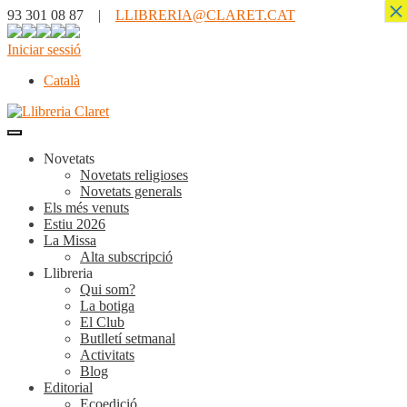
×
93 301 08 87 |
LLIBRERIA@CLARET.CAT
Iniciar sessió
Català
Novetats
Novetats religioses
Novetats generals
Els més venuts
Estiu 2026
La Missa
Alta subscripció
Llibreria
Qui som?
La botiga
El Club
Butlletí setmanal
Activitats
Blog
Editorial
Ecoedició