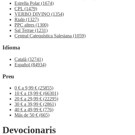
Estrella Polar
(1674)
CPL
(1479)
VERBO DIVINO
(1354)
Rialp
(1327)
PPC altres
(1300)
Sal Terrae
(1231)
Central Catequística Salesiana
(1059)
Idioma
Català
(32741)
Español
(84934)
Preu
0 € a 9,99 €
(25855)
10 € a 19,99 €
(66301)
20 € a 29,99 €
(22295)
30 € a 39,99 €
(2861)
40 € a 49,99 €
(776)
Más de 50 €
(665)
Devocionaris