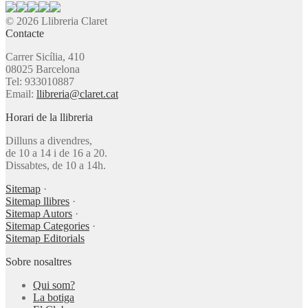
© 2026 Llibreria Claret
Contacte
Carrer Sicília, 410
08025 Barcelona
Tel: 933010887
Email:
llibreria@claret.cat
Horari de la llibreria
Dilluns a divendres,
de 10 a 14 i de 16 a 20.
Dissabtes, de 10 a 14h.
Sitemap
·
Sitemap llibres
·
Sitemap Autors
·
Sitemap Categories
·
Sitemap Editorials
Sobre nosaltres
Qui som?
La botiga