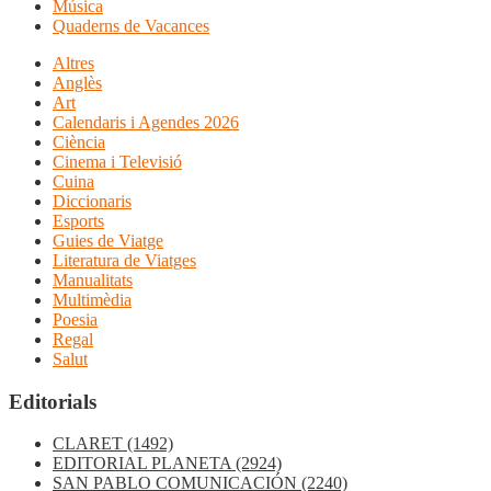
Música
Quaderns de Vacances
Altres
Anglès
Art
Calendaris i Agendes 2026
Ciència
Cinema i Televisió
Cuina
Diccionaris
Esports
Guies de Viatge
Literatura de Viatges
Manualitats
Multimèdia
Poesia
Regal
Salut
Editorials
CLARET
(1492)
EDITORIAL PLANETA
(2924)
SAN PABLO COMUNICACIÓN
(2240)