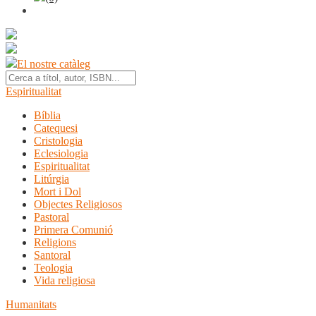
El nostre catàleg
Espiritualitat
Bíblia
Catequesi
Cristologia
Eclesiologia
Espiritualitat
Litúrgia
Mort i Dol
Objectes Religiosos
Pastoral
Primera Comunió
Religions
Santoral
Teologia
Vida religiosa
Humanitats