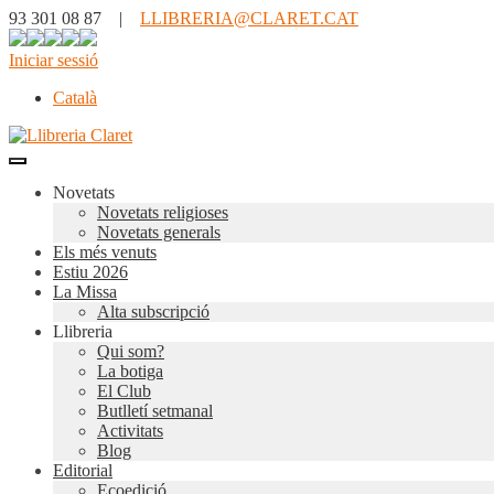
93 301 08 87 |
LLIBRERIA@CLARET.CAT
Iniciar sessió
Català
Novetats
Novetats religioses
Novetats generals
Els més venuts
Estiu 2026
La Missa
Alta subscripció
Llibreria
Qui som?
La botiga
El Club
Butlletí setmanal
Activitats
Blog
Editorial
Ecoedició