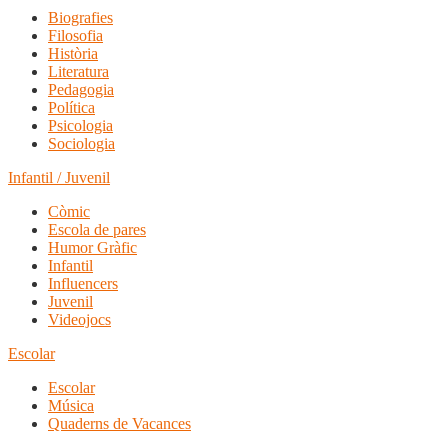
Biografies
Filosofia
Història
Literatura
Pedagogia
Política
Psicologia
Sociologia
Infantil / Juvenil
Còmic
Escola de pares
Humor Gràfic
Infantil
Influencers
Juvenil
Videojocs
Escolar
Escolar
Música
Quaderns de Vacances