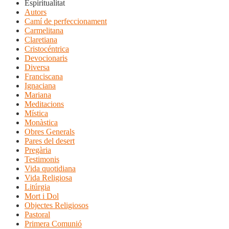
Espiritualitat
Autors
Camí de perfeccionament
Carmelitana
Claretiana
Cristocéntrica
Devocionaris
Diversa
Franciscana
Ignaciana
Mariana
Meditacions
Mística
Monàstica
Obres Generals
Pares del desert
Pregària
Testimonis
Vida quotidiana
Vida Religiosa
Litúrgia
Mort i Dol
Objectes Religiosos
Pastoral
Primera Comunió