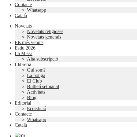
Contacte
Whatsapp
Català
Novetats
Novetats religioses
Novetats generals
Els més venuts
Estiu 2026
La Missa
Alta subscripció
Llibreria
Qui som?
La botiga
El Club
Butlletí setmanal
Activitats
Blog
Editorial
Ecoedició
Contacte
Whatsapp
Català
(0)