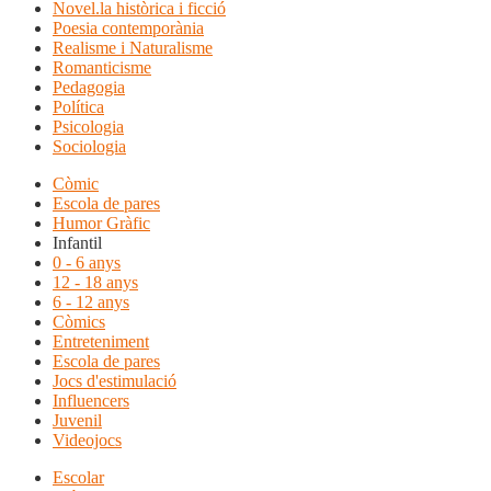
Novel.la històrica i ficció
Poesia contemporània
Realisme i Naturalisme
Romanticisme
Pedagogia
Política
Psicologia
Sociologia
Còmic
Escola de pares
Humor Gràfic
Infantil
0 - 6 anys
12 - 18 anys
6 - 12 anys
Còmics
Entreteniment
Escola de pares
Jocs d'estimulació
Influencers
Juvenil
Videojocs
Escolar