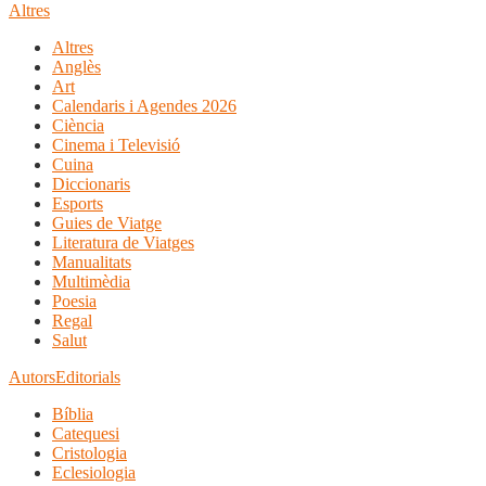
Altres
Altres
Anglès
Art
Calendaris i Agendes 2026
Ciència
Cinema i Televisió
Cuina
Diccionaris
Esports
Guies de Viatge
Literatura de Viatges
Manualitats
Multimèdia
Poesia
Regal
Salut
Autors
Editorials
Bíblia
Catequesi
Cristologia
Eclesiologia