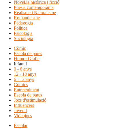
Novel.la històrica i ficció
Poesia contemporània
Realisme i Naturalisme
Romanticisme
Pedagogia
Política
Psicologia
Sociologia
Còmic
Escola de pares
Humor Gràfic
Infantil
0 - 6 anys
12 - 18 anys
6 - 12 anys
Còmics
Entreteniment
Escola de pares
Jocs d'estimulació
Influencers
Juvenil
Videojocs
Escolar