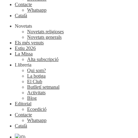
Contacte
Whatsapp
Català
Novetats
Novetats religioses
Novetats generals
Els més venuts
Estiu 2026
La Missa
Alta subscripció
Llibreria
Qui som?
La botiga
El Club
Butlletí setmanal
Activitats
Blog
Editorial
Ecoedició
Contacte
Whatsapp
Català
(0)