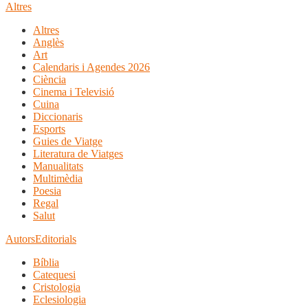
Altres
Altres
Anglès
Art
Calendaris i Agendes 2026
Ciència
Cinema i Televisió
Cuina
Diccionaris
Esports
Guies de Viatge
Literatura de Viatges
Manualitats
Multimèdia
Poesia
Regal
Salut
Autors
Editorials
Bíblia
Catequesi
Cristologia
Eclesiologia