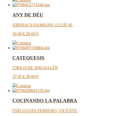
Comprar
ANY DE DÉU
XIRINACS DAMIANS, LLUÍS M.
26,60
€
28,00
€
Comprar
CATEQUESIS
CIRILO DE JERUSALÉN
37,05
€
39,00
€
Comprar
COCINANDO LA PALABRA
ESPLUGUES FERRERO, VICENTE