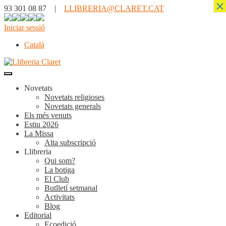
×
93 301 08 87 |
LLIBRERIA@CLARET.CAT
Iniciar sessió
Català
Novetats
Novetats religioses
Novetats generals
Els més venuts
Estiu 2026
La Missa
Alta subscripció
Llibreria
Qui som?
La botiga
El Club
Butlletí setmanal
Activitats
Blog
Editorial
Ecoedició