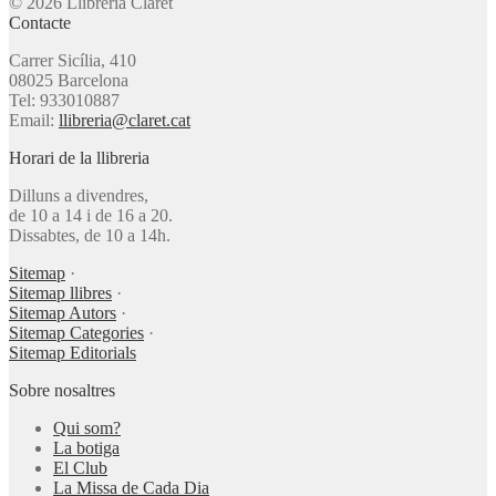
© 2026 Llibreria Claret
Contacte
Carrer Sicília, 410
08025 Barcelona
Tel: 933010887
Email:
llibreria@claret.cat
Horari de la llibreria
Dilluns a divendres,
de 10 a 14 i de 16 a 20.
Dissabtes, de 10 a 14h.
Sitemap
·
Sitemap llibres
·
Sitemap Autors
·
Sitemap Categories
·
Sitemap Editorials
Sobre nosaltres
Qui som?
La botiga
El Club
La Missa de Cada Dia