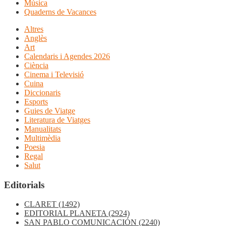
Música
Quaderns de Vacances
Altres
Anglès
Art
Calendaris i Agendes 2026
Ciència
Cinema i Televisió
Cuina
Diccionaris
Esports
Guies de Viatge
Literatura de Viatges
Manualitats
Multimèdia
Poesia
Regal
Salut
Editorials
CLARET
(1492)
EDITORIAL PLANETA
(2924)
SAN PABLO COMUNICACIÓN
(2240)