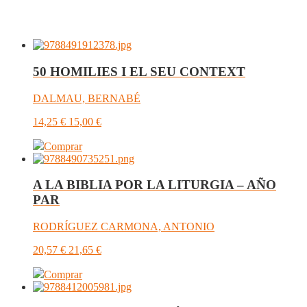
50 HOMILIES I EL SEU CONTEXT
DALMAU, BERNABÉ
14,25
€
15,00
€
Comprar
A LA BIBLIA POR LA LITURGIA – AÑO
PAR
RODRÍGUEZ CARMONA, ANTONIO
20,57
€
21,65
€
Comprar