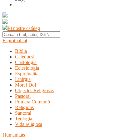
El nostre catàleg
Espiritualitat
Bíblia
Catequesi
Cristologia
Eclesiologia
Espiritualitat
Litúrgia
Mort i Dol
Objectes Religiosos
Pastoral
Primera Comunió
Religions
Santoral
Teologia
Vida religiosa
Humanitats