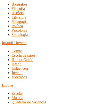
Biografies
Filosofia
Història
Literatura
Pedagogia
Política
Psicologia
Sociologia
Infantil / Juvenil
Còmic
Escola de pares
Humor Gràfic
Infantil
Influencers
Juvenil
Videojocs
Escolar
Escolar
Música
Quaderns de Vacances