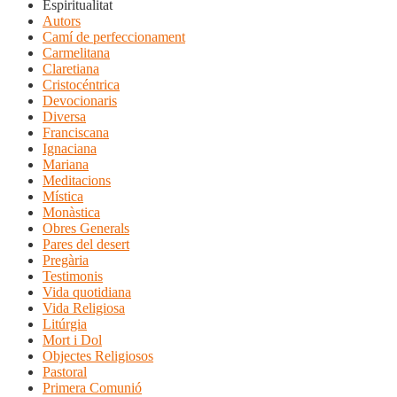
Espiritualitat
Autors
Camí de perfeccionament
Carmelitana
Claretiana
Cristocéntrica
Devocionaris
Diversa
Franciscana
Ignaciana
Mariana
Meditacions
Mística
Monàstica
Obres Generals
Pares del desert
Pregària
Testimonis
Vida quotidiana
Vida Religiosa
Litúrgia
Mort i Dol
Objectes Religiosos
Pastoral
Primera Comunió