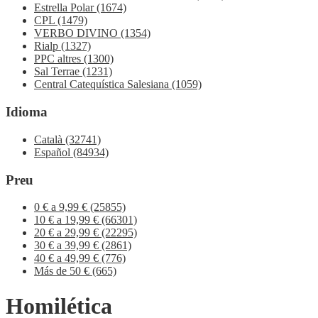
Estrella Polar
(1674)
CPL
(1479)
VERBO DIVINO
(1354)
Rialp
(1327)
PPC altres
(1300)
Sal Terrae
(1231)
Central Catequística Salesiana
(1059)
Idioma
Català
(32741)
Español
(84934)
Preu
0 € a 9,99 €
(25855)
10 € a 19,99 €
(66301)
20 € a 29,99 €
(22295)
30 € a 39,99 €
(2861)
40 € a 49,99 €
(776)
Más de 50 €
(665)
Homilética