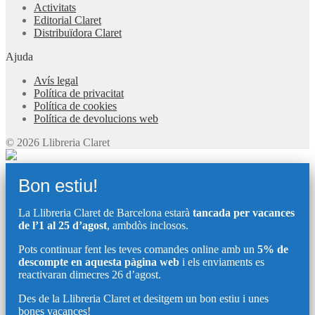
Activitats
Editorial Claret
Distribuïdora Claret
Ajuda
Avís legal
Política de privacitat
Política de cookies
Política de devolucions web
© 2026 Llibreria Claret
Bon estiu!
La Llibreria Claret de Barcelona estarà
tancada per vacances
de l’1 al 25 d’agost
, ambdòs inclosos.
Pots continuar fent les teves comandes online amb un
5% de
descompte en aquesta pàgina web
i els enviaments es
reactivaran dimecres 26 d’agost.
Des de la Llibreria Claret et desitgem un bon estiu i unes
bones vacances!