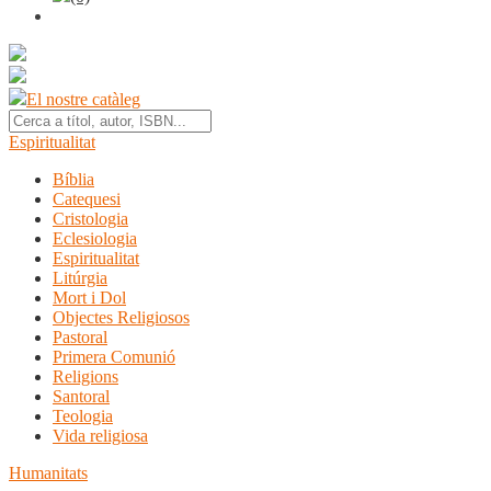
El nostre catàleg
Espiritualitat
Bíblia
Catequesi
Cristologia
Eclesiologia
Espiritualitat
Litúrgia
Mort i Dol
Objectes Religiosos
Pastoral
Primera Comunió
Religions
Santoral
Teologia
Vida religiosa
Humanitats