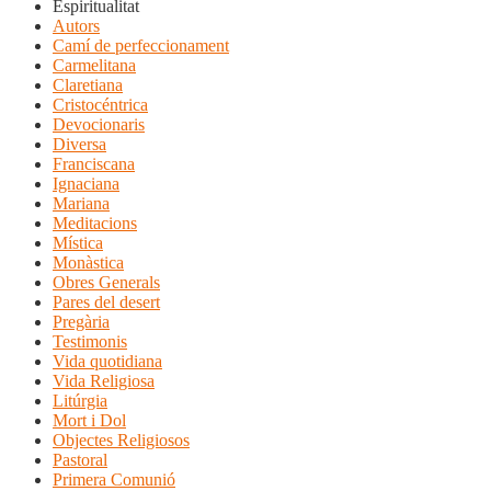
Espiritualitat
Autors
Camí de perfeccionament
Carmelitana
Claretiana
Cristocéntrica
Devocionaris
Diversa
Franciscana
Ignaciana
Mariana
Meditacions
Mística
Monàstica
Obres Generals
Pares del desert
Pregària
Testimonis
Vida quotidiana
Vida Religiosa
Litúrgia
Mort i Dol
Objectes Religiosos
Pastoral
Primera Comunió