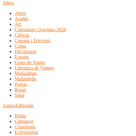
Altres
Altres
Anglès
Art
Calendaris i Agendes 2026
Ciència
Cinema i Televisió
Cuina
Diccionaris
Esports
Guies de Viatge
Literatura de Viatges
Manualitats
Multimèdia
Poesia
Regal
Salut
Autors
Editorials
Bíblia
Catequesi
Cristologia
Eclesiologia