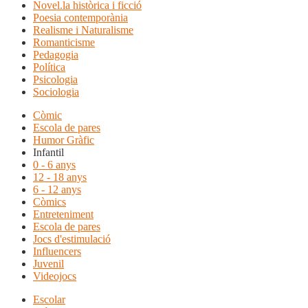
Novel.la històrica i ficció
Poesia contemporània
Realisme i Naturalisme
Romanticisme
Pedagogia
Política
Psicologia
Sociologia
Còmic
Escola de pares
Humor Gràfic
Infantil
0 - 6 anys
12 - 18 anys
6 - 12 anys
Còmics
Entreteniment
Escola de pares
Jocs d'estimulació
Influencers
Juvenil
Videojocs
Escolar