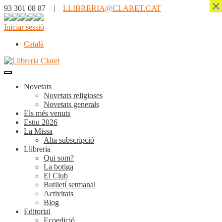
×
93 301 08 87 |
LLIBRERIA@CLARET.CAT
Iniciar sessió
Català
Novetats
Novetats religioses
Novetats generals
Els més venuts
Estiu 2026
La Missa
Alta subscripció
Llibreria
Qui som?
La botiga
El Club
Butlletí setmanal
Activitats
Blog
Editorial
Ecoedició