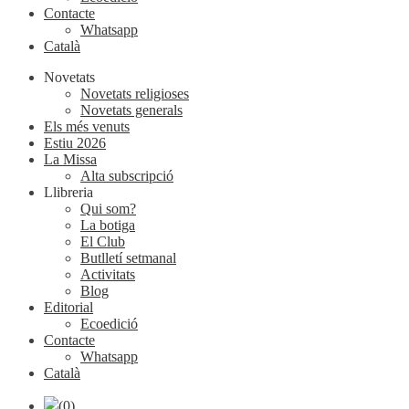
Contacte
Whatsapp
Català
Novetats
Novetats religioses
Novetats generals
Els més venuts
Estiu 2026
La Missa
Alta subscripció
Llibreria
Qui som?
La botiga
El Club
Butlletí setmanal
Activitats
Blog
Editorial
Ecoedició
Contacte
Whatsapp
Català
(0)