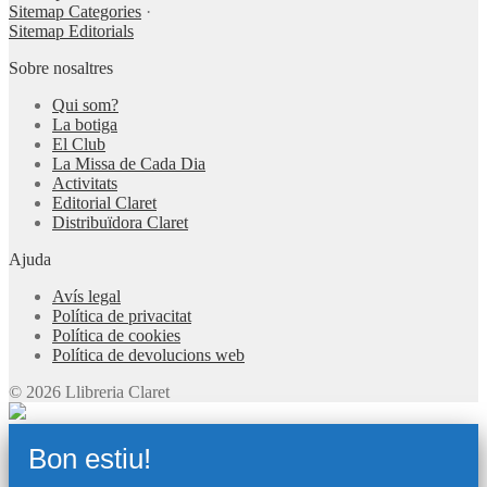
Sitemap Categories
·
Sitemap Editorials
Sobre nosaltres
Qui som?
La botiga
El Club
La Missa de Cada Dia
Activitats
Editorial Claret
Distribuïdora Claret
Ajuda
Avís legal
Política de privacitat
Política de cookies
Política de devolucions web
© 2026 Llibreria Claret
Bon estiu!