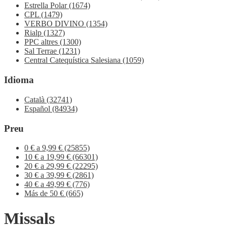
Estrella Polar
(1674)
CPL
(1479)
VERBO DIVINO
(1354)
Rialp
(1327)
PPC altres
(1300)
Sal Terrae
(1231)
Central Catequística Salesiana
(1059)
Idioma
Català
(32741)
Español
(84934)
Preu
0 € a 9,99 €
(25855)
10 € a 19,99 €
(66301)
20 € a 29,99 €
(22295)
30 € a 39,99 €
(2861)
40 € a 49,99 €
(776)
Más de 50 €
(665)
Missals