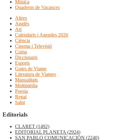
Música
Quaderns de Vacances
Altres
Anglès
Art
Calendaris i Agendes 2026
Ciència
Cinema i Televisió
Cuina
Diccionaris
Esports
Guies de Viatge
Literatura de Viatges
Manualitats
Multimèdia
Poesia
Regal
Salut
Editorials
CLARET
(1492)
EDITORIAL PLANETA
(2924)
SAN PABLO COMUNICACIÓN
(2240)