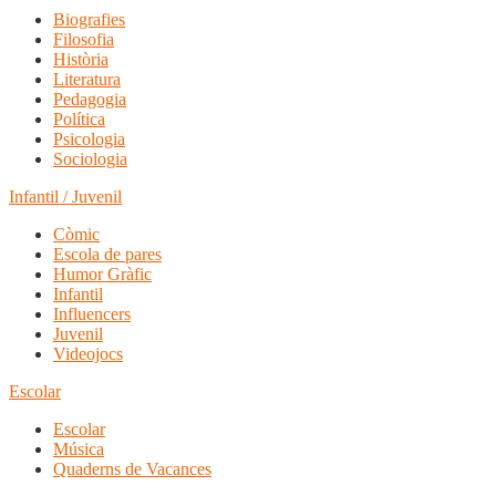
Biografies
Filosofia
Història
Literatura
Pedagogia
Política
Psicologia
Sociologia
Infantil / Juvenil
Còmic
Escola de pares
Humor Gràfic
Infantil
Influencers
Juvenil
Videojocs
Escolar
Escolar
Música
Quaderns de Vacances