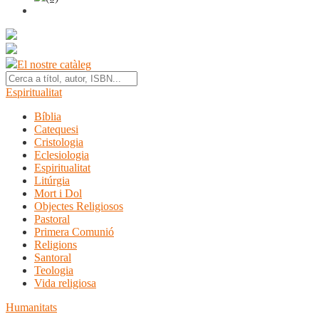
El nostre catàleg
Espiritualitat
Bíblia
Catequesi
Cristologia
Eclesiologia
Espiritualitat
Litúrgia
Mort i Dol
Objectes Religiosos
Pastoral
Primera Comunió
Religions
Santoral
Teologia
Vida religiosa
Humanitats