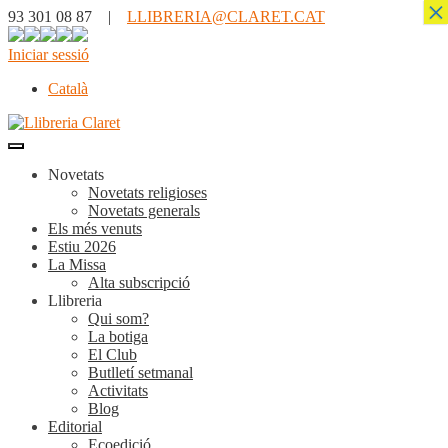
×
93 301 08 87 |
LLIBRERIA@CLARET.CAT
Iniciar sessió
Català
Novetats
Novetats religioses
Novetats generals
Els més venuts
Estiu 2026
La Missa
Alta subscripció
Llibreria
Qui som?
La botiga
El Club
Butlletí setmanal
Activitats
Blog
Editorial
Ecoedició