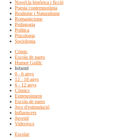
Novel.la històrica i ficció
Poesia contemporània
Realisme i Naturalisme
Romanticisme
Pedagogia
Política
Psicologia
Sociologia
Còmic
Escola de pares
Humor Gràfic
Infantil
0 - 6 anys
12 - 18 anys
6 - 12 anys
Còmics
Entreteniment
Escola de pares
Jocs d'estimulació
Influencers
Juvenil
Videojocs
Escolar