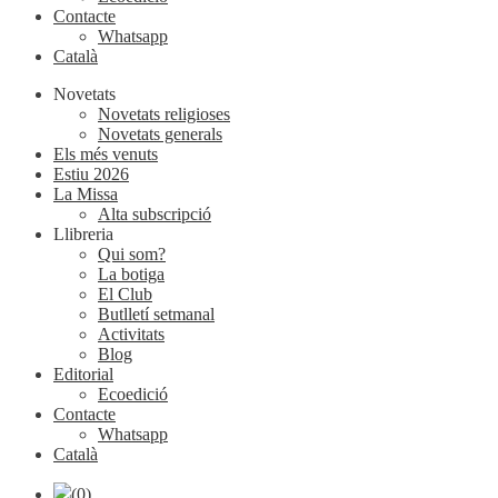
Contacte
Whatsapp
Català
Novetats
Novetats religioses
Novetats generals
Els més venuts
Estiu 2026
La Missa
Alta subscripció
Llibreria
Qui som?
La botiga
El Club
Butlletí setmanal
Activitats
Blog
Editorial
Ecoedició
Contacte
Whatsapp
Català
(0)