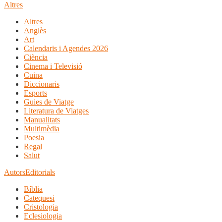
Altres
Altres
Anglès
Art
Calendaris i Agendes 2026
Ciència
Cinema i Televisió
Cuina
Diccionaris
Esports
Guies de Viatge
Literatura de Viatges
Manualitats
Multimèdia
Poesia
Regal
Salut
Autors
Editorials
Bíblia
Catequesi
Cristologia
Eclesiologia