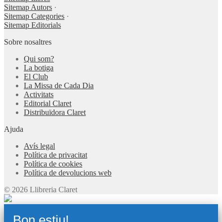
Sitemap Autors
·
Sitemap Categories
·
Sitemap Editorials
Sobre nosaltres
Qui som?
La botiga
El Club
La Missa de Cada Dia
Activitats
Editorial Claret
Distribuïdora Claret
Ajuda
Avís legal
Política de privacitat
Política de cookies
Política de devolucions web
© 2026 Llibreria Claret
Bon estiu!