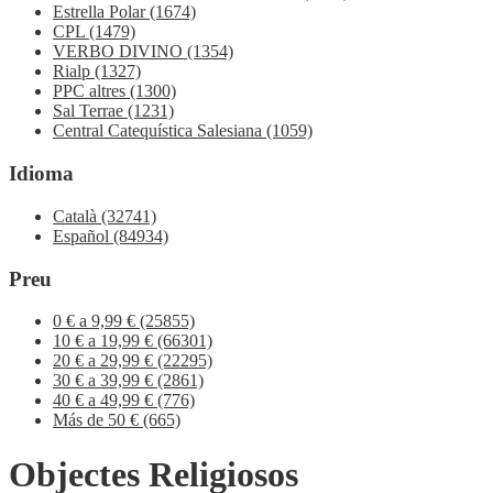
Estrella Polar
(1674)
CPL
(1479)
VERBO DIVINO
(1354)
Rialp
(1327)
PPC altres
(1300)
Sal Terrae
(1231)
Central Catequística Salesiana
(1059)
Idioma
Català
(32741)
Español
(84934)
Preu
0 € a 9,99 €
(25855)
10 € a 19,99 €
(66301)
20 € a 29,99 €
(22295)
30 € a 39,99 €
(2861)
40 € a 49,99 €
(776)
Más de 50 €
(665)
Objectes Religiosos