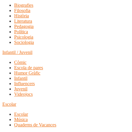
Biografies
Filosofia
Història
Literatura
Pedagogia
Política
Psicologia
Sociologia
Infantil / Juvenil
Còmic
Escola de pares
Humor Gràfic
Infantil
Influencers
Juvenil
Videojocs
Escolar
Escolar
Música
Quaderns de Vacances