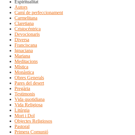
Espiritualitat
Autors
Camí de perfeccionament
Carmelitana
Claretiana
Cristocéntrica
Devocionaris
Diversa
Franciscana
Ignaciana
Mariana
Meditacions
Mística
Monàstica
Obres Generals
Pares del desert
Pregària
Testimonis
Vida quotidiana
Vida Religiosa
Litúrgia
Mort i Dol
Objectes Religiosos
Pastoral
Primera Comunió