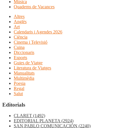
Música
Quaderns de Vacances
Altres
Anglès
Art
Calendaris i Agendes 2026
Ciència
Cinema i Televisió
Cuina
Diccionaris
Esports
Guies de Viatge
Literatura de Viatges
Manualitats
Multimèdia
Poesia
Regal
Salut
Editorials
CLARET
(1492)
EDITORIAL PLANETA
(2924)
SAN PABLO COMUNICACIÓN
(2240)