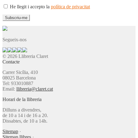
He llegit i accepto la
política de privacitat
Segueix-nos
© 2026 Llibreria Claret
Contacte
Carrer Sicília, 410
08025 Barcelona
Tel: 933010887
Email:
llibreria@claret.cat
Horari de la llibreria
Dilluns a divendres,
de 10 a 14 i de 16 a 20.
Dissabtes, de 10 a 14h.
Sitemap
·
Sitemap llibres
·