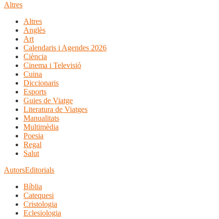
Altres
Altres
Anglès
Art
Calendaris i Agendes 2026
Ciència
Cinema i Televisió
Cuina
Diccionaris
Esports
Guies de Viatge
Literatura de Viatges
Manualitats
Multimèdia
Poesia
Regal
Salut
Autors
Editorials
Bíblia
Catequesi
Cristologia
Eclesiologia