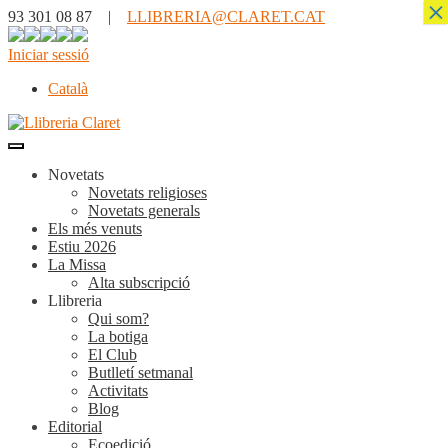
×
93 301 08 87 |
LLIBRERIA@CLARET.CAT
Iniciar sessió
Català
Novetats
Novetats religioses
Novetats generals
Els més venuts
Estiu 2026
La Missa
Alta subscripció
Llibreria
Qui som?
La botiga
El Club
Butlletí setmanal
Activitats
Blog
Editorial
Ecoedició