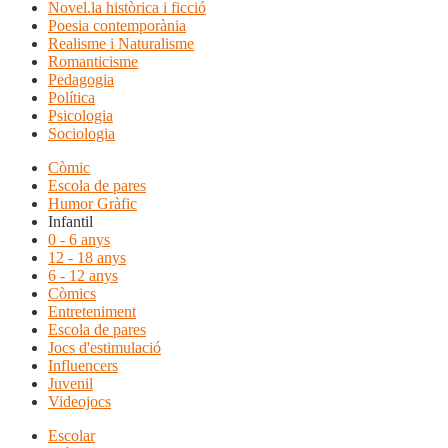
Novel.la històrica i ficció
Poesia contemporània
Realisme i Naturalisme
Romanticisme
Pedagogia
Política
Psicologia
Sociologia
Còmic
Escola de pares
Humor Gràfic
Infantil
0 - 6 anys
12 - 18 anys
6 - 12 anys
Còmics
Entreteniment
Escola de pares
Jocs d'estimulació
Influencers
Juvenil
Videojocs
Escolar