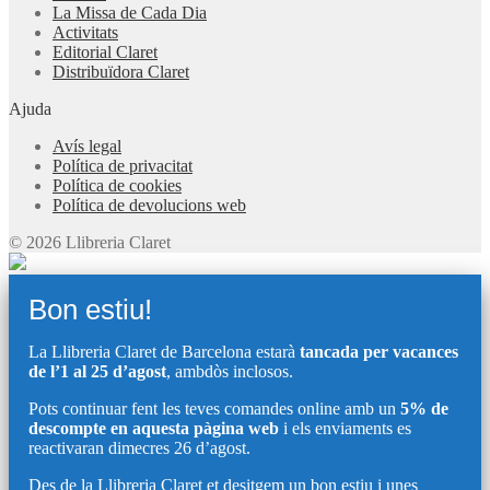
La Missa de Cada Dia
Activitats
Editorial Claret
Distribuïdora Claret
Ajuda
Avís legal
Política de privacitat
Política de cookies
Política de devolucions web
© 2026 Llibreria Claret
Bon estiu!
La Llibreria Claret de Barcelona estarà
tancada per vacances
de l’1 al 25 d’agost
, ambdòs inclosos.
Pots continuar fent les teves comandes online amb un
5% de
descompte en aquesta pàgina web
i els enviaments es
reactivaran dimecres 26 d’agost.
Des de la Llibreria Claret et desitgem un bon estiu i unes