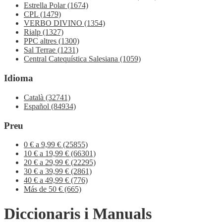
Estrella Polar
(1674)
CPL
(1479)
VERBO DIVINO
(1354)
Rialp
(1327)
PPC altres
(1300)
Sal Terrae
(1231)
Central Catequística Salesiana
(1059)
Idioma
Català
(32741)
Español
(84934)
Preu
0 € a 9,99 €
(25855)
10 € a 19,99 €
(66301)
20 € a 29,99 €
(22295)
30 € a 39,99 €
(2861)
40 € a 49,99 €
(776)
Más de 50 €
(665)
Diccionaris i Manuals