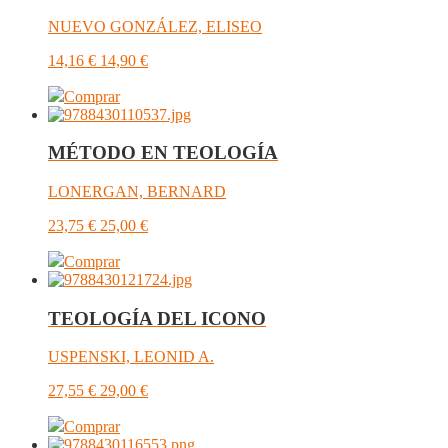
NUEVO GONZÁLEZ, ELISEO
14,16
€
14,90
€
Comprar
MÉTODO EN TEOLOGÍA
LONERGAN, BERNARD
23,75
€
25,00
€
Comprar
TEOLOGÍA DEL ICONO
USPENSKI, LEONID A.
27,55
€
29,00
€
Comprar