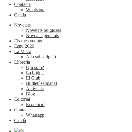
Contacte
Whatsapp
Català
Novetats
Novetats religioses
Novetats generals
Els més venuts
Estiu 2026
La Missa
Alta subscripció
Llibreria
Qui som?
La botiga
El Club
Butlletí setmanal
Activitats
Blog
Editorial
Ecoedició
Contacte
Whatsapp
Català
(0)