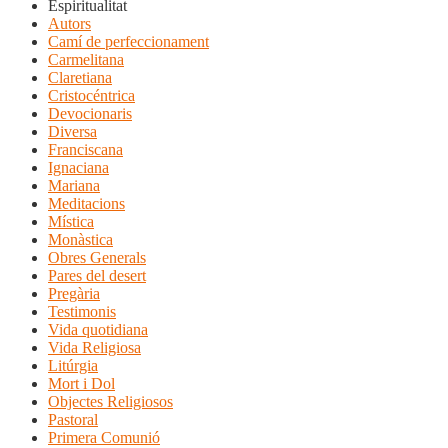
Espiritualitat
Autors
Camí de perfeccionament
Carmelitana
Claretiana
Cristocéntrica
Devocionaris
Diversa
Franciscana
Ignaciana
Mariana
Meditacions
Mística
Monàstica
Obres Generals
Pares del desert
Pregària
Testimonis
Vida quotidiana
Vida Religiosa
Litúrgia
Mort i Dol
Objectes Religiosos
Pastoral
Primera Comunió