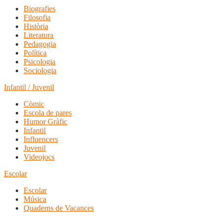
Biografies
Filosofia
Història
Literatura
Pedagogia
Política
Psicologia
Sociologia
Infantil / Juvenil
Còmic
Escola de pares
Humor Gràfic
Infantil
Influencers
Juvenil
Videojocs
Escolar
Escolar
Música
Quaderns de Vacances