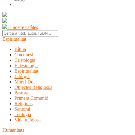
El nostre catàleg
Espiritualitat
Bíblia
Catequesi
Cristologia
Eclesiologia
Espiritualitat
Litúrgia
Mort i Dol
Objectes Religiosos
Pastoral
Primera Comunió
Religions
Santoral
Teologia
Vida religiosa
Humanitats