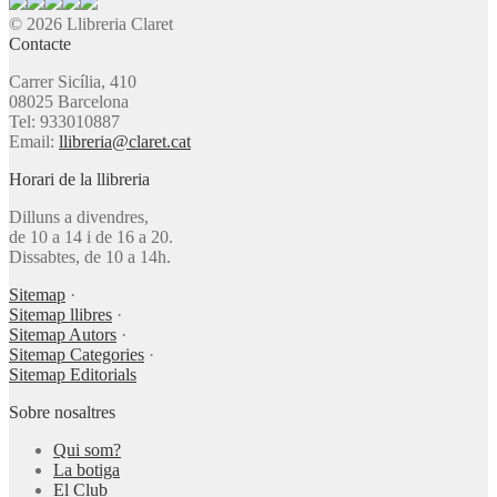
© 2026 Llibreria Claret
Contacte
Carrer Sicília, 410
08025 Barcelona
Tel: 933010887
Email:
llibreria@claret.cat
Horari de la llibreria
Dilluns a divendres,
de 10 a 14 i de 16 a 20.
Dissabtes, de 10 a 14h.
Sitemap
·
Sitemap llibres
·
Sitemap Autors
·
Sitemap Categories
·
Sitemap Editorials
Sobre nosaltres
Qui som?
La botiga
El Club