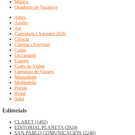
Música
Quaderns de Vacances
Altres
Anglès
Art
Calendaris i Agendes 2026
Ciència
Cinema i Televisió
Cuina
Diccionaris
Esports
Guies de Viatge
Literatura de Viatges
Manualitats
Multimèdia
Poesia
Regal
Salut
Editorials
CLARET
(1492)
EDITORIAL PLANETA
(2924)
SAN PABLO COMUNICACIÓN
(2240)