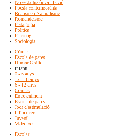
Novel.la històrica i ficció
Poesia contemporània
Realisme i Naturalisme
Romanticisme
Pedagogia
Política
Psicologia
Sociologia
Còmic
Escola de pares
Humor Gràfic
Infantil
0 - 6 anys
12 - 18 anys
6 - 12 anys
Còmics
Entreteniment
Escola de pares
Jocs d'estimulació
Influencers
Juvenil
Videojocs
Escolar