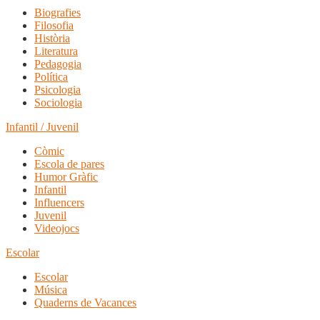
Biografies
Filosofia
Història
Literatura
Pedagogia
Política
Psicologia
Sociologia
Infantil / Juvenil
Còmic
Escola de pares
Humor Gràfic
Infantil
Influencers
Juvenil
Videojocs
Escolar
Escolar
Música
Quaderns de Vacances