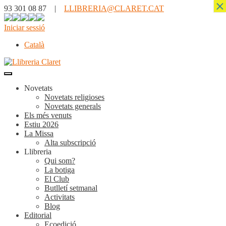
×
93 301 08 87 |
LLIBRERIA@CLARET.CAT
Iniciar sessió
Català
Novetats
Novetats religioses
Novetats generals
Els més venuts
Estiu 2026
La Missa
Alta subscripció
Llibreria
Qui som?
La botiga
El Club
Butlletí setmanal
Activitats
Blog
Editorial
Ecoedició