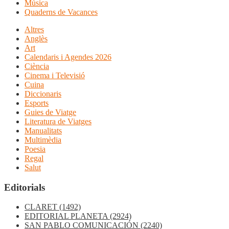
Música
Quaderns de Vacances
Altres
Anglès
Art
Calendaris i Agendes 2026
Ciència
Cinema i Televisió
Cuina
Diccionaris
Esports
Guies de Viatge
Literatura de Viatges
Manualitats
Multimèdia
Poesia
Regal
Salut
Editorials
CLARET
(1492)
EDITORIAL PLANETA
(2924)
SAN PABLO COMUNICACIÓN
(2240)