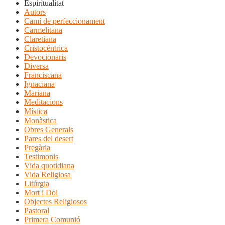
Espiritualitat
Autors
Camí de perfeccionament
Carmelitana
Claretiana
Cristocéntrica
Devocionaris
Diversa
Franciscana
Ignaciana
Mariana
Meditacions
Mística
Monàstica
Obres Generals
Pares del desert
Pregària
Testimonis
Vida quotidiana
Vida Religiosa
Litúrgia
Mort i Dol
Objectes Religiosos
Pastoral
Primera Comunió