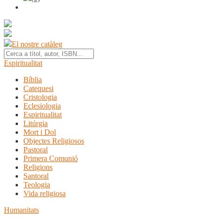
El nostre catàleg
Espiritualitat
Bíblia
Catequesi
Cristologia
Eclesiologia
Espiritualitat
Litúrgia
Mort i Dol
Objectes Religiosos
Pastoral
Primera Comunió
Religions
Santoral
Teologia
Vida religiosa
Humanitats