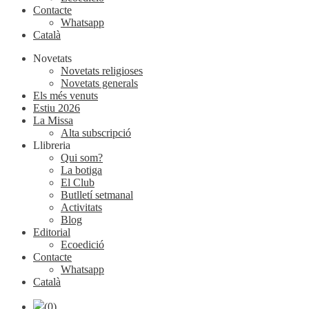
Contacte
Whatsapp
Català
Novetats
Novetats religioses
Novetats generals
Els més venuts
Estiu 2026
La Missa
Alta subscripció
Llibreria
Qui som?
La botiga
El Club
Butlletí setmanal
Activitats
Blog
Editorial
Ecoedició
Contacte
Whatsapp
Català
(0)