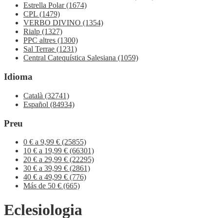
Estrella Polar
(1674)
CPL
(1479)
VERBO DIVINO
(1354)
Rialp
(1327)
PPC altres
(1300)
Sal Terrae
(1231)
Central Catequística Salesiana
(1059)
Idioma
Català
(32741)
Español
(84934)
Preu
0 € a 9,99 €
(25855)
10 € a 19,99 €
(66301)
20 € a 29,99 €
(22295)
30 € a 39,99 €
(2861)
40 € a 49,99 €
(776)
Más de 50 €
(665)
Eclesiologia