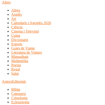
Altres
Altres
Anglès
Art
Calendaris i Agendes 2026
Ciència
Cinema i Televisió
Cuina
Diccionaris
Esports
Guies de Viatge
Literatura de Viatges
Manualitats
Multimèdia
Poesia
Regal
Salut
Autors
Editorials
Bíblia
Catequesi
Cristologia
Eclesiologia