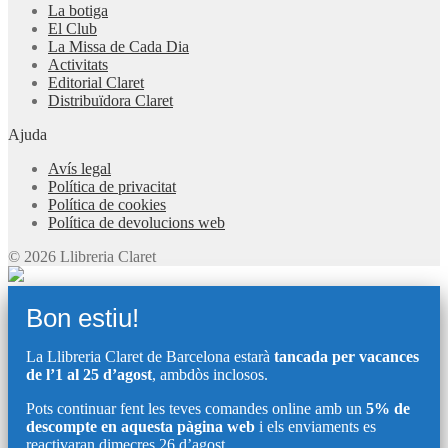
La botiga
El Club
La Missa de Cada Dia
Activitats
Editorial Claret
Distribuïdora Claret
Ajuda
Avís legal
Política de privacitat
Política de cookies
Política de devolucions web
© 2026 Llibreria Claret
Bon estiu!
La Llibreria Claret de Barcelona estarà
tancada per vacances
de l’1 al 25 d’agost
, ambdòs inclosos.
Pots continuar fent les teves comandes online amb un
5% de
descompte en aquesta pàgina web
i els enviaments es
reactivaran dimecres 26 d’agost.