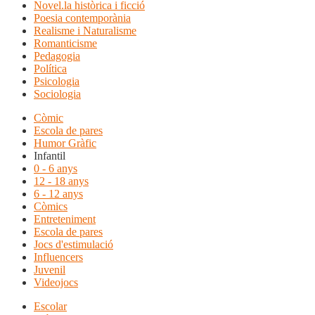
Novel.la històrica i ficció
Poesia contemporània
Realisme i Naturalisme
Romanticisme
Pedagogia
Política
Psicologia
Sociologia
Còmic
Escola de pares
Humor Gràfic
Infantil
0 - 6 anys
12 - 18 anys
6 - 12 anys
Còmics
Entreteniment
Escola de pares
Jocs d'estimulació
Influencers
Juvenil
Videojocs
Escolar