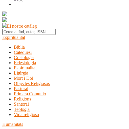
El nostre catàleg
Espiritualitat
Bíblia
Catequesi
Cristologia
Eclesiologia
Espiritualitat
Litúrgia
Mort i Dol
Objectes Religiosos
Pastoral
Primera Comunió
Religions
Santoral
Teologia
Vida religiosa
Humanitats