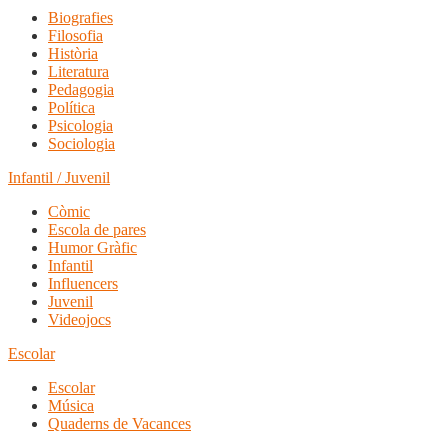
Biografies
Filosofia
Història
Literatura
Pedagogia
Política
Psicologia
Sociologia
Infantil / Juvenil
Còmic
Escola de pares
Humor Gràfic
Infantil
Influencers
Juvenil
Videojocs
Escolar
Escolar
Música
Quaderns de Vacances