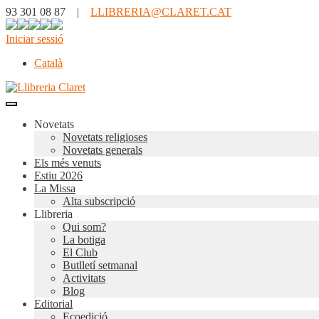
93 301 08 87 |
LLIBRERIA@CLARET.CAT
Iniciar sessió
Català
Novetats
Novetats religioses
Novetats generals
Els més venuts
Estiu 2026
La Missa
Alta subscripció
Llibreria
Qui som?
La botiga
El Club
Butlletí setmanal
Activitats
Blog
Editorial
Ecoedició