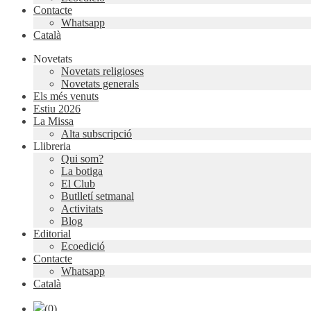
Contacte
Whatsapp
Català
Novetats
Novetats religioses
Novetats generals
Els més venuts
Estiu 2026
La Missa
Alta subscripció
Llibreria
Qui som?
La botiga
El Club
Butlletí setmanal
Activitats
Blog
Editorial
Ecoedició
Contacte
Whatsapp
Català
(0)