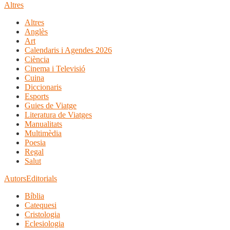
Altres
Altres
Anglès
Art
Calendaris i Agendes 2026
Ciència
Cinema i Televisió
Cuina
Diccionaris
Esports
Guies de Viatge
Literatura de Viatges
Manualitats
Multimèdia
Poesia
Regal
Salut
Autors
Editorials
Bíblia
Catequesi
Cristologia
Eclesiologia