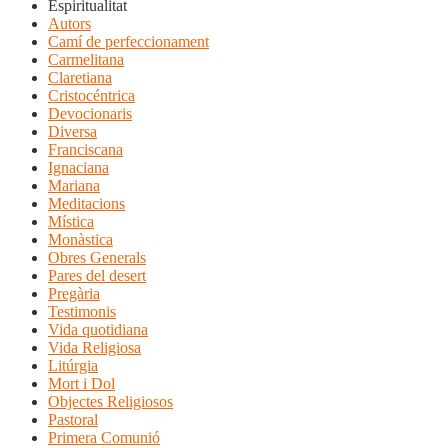
Espiritualitat
Autors
Camí de perfeccionament
Carmelitana
Claretiana
Cristocéntrica
Devocionaris
Diversa
Franciscana
Ignaciana
Mariana
Meditacions
Mística
Monàstica
Obres Generals
Pares del desert
Pregària
Testimonis
Vida quotidiana
Vida Religiosa
Litúrgia
Mort i Dol
Objectes Religiosos
Pastoral
Primera Comunió