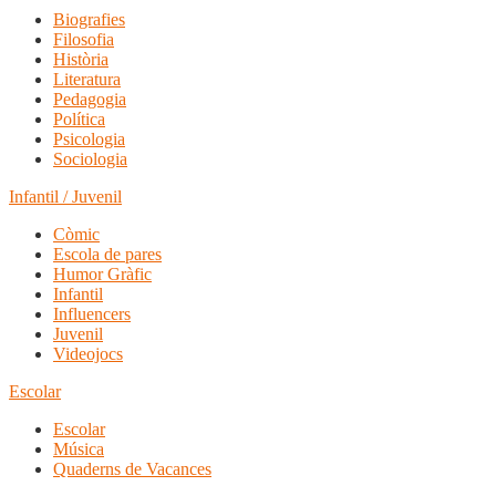
Biografies
Filosofia
Història
Literatura
Pedagogia
Política
Psicologia
Sociologia
Infantil / Juvenil
Còmic
Escola de pares
Humor Gràfic
Infantil
Influencers
Juvenil
Videojocs
Escolar
Escolar
Música
Quaderns de Vacances