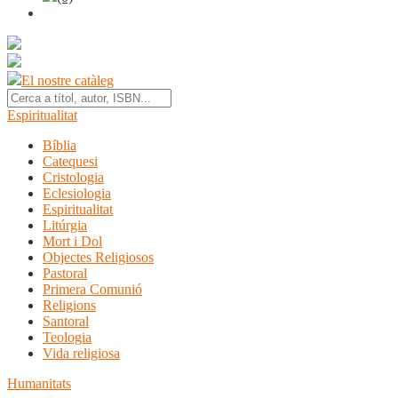
El nostre catàleg
Espiritualitat
Bíblia
Catequesi
Cristologia
Eclesiologia
Espiritualitat
Litúrgia
Mort i Dol
Objectes Religiosos
Pastoral
Primera Comunió
Religions
Santoral
Teologia
Vida religiosa
Humanitats