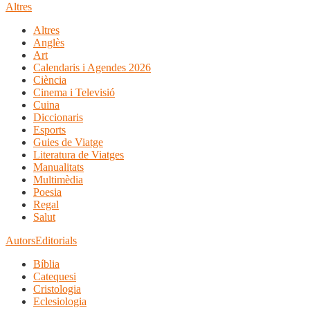
Altres
Altres
Anglès
Art
Calendaris i Agendes 2026
Ciència
Cinema i Televisió
Cuina
Diccionaris
Esports
Guies de Viatge
Literatura de Viatges
Manualitats
Multimèdia
Poesia
Regal
Salut
Autors
Editorials
Bíblia
Catequesi
Cristologia
Eclesiologia