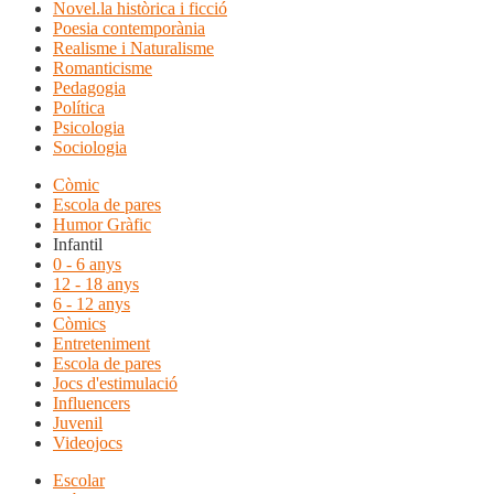
Novel.la històrica i ficció
Poesia contemporània
Realisme i Naturalisme
Romanticisme
Pedagogia
Política
Psicologia
Sociologia
Còmic
Escola de pares
Humor Gràfic
Infantil
0 - 6 anys
12 - 18 anys
6 - 12 anys
Còmics
Entreteniment
Escola de pares
Jocs d'estimulació
Influencers
Juvenil
Videojocs
Escolar