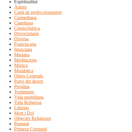
Espiritualitat
Autors
Camí de perfeccionament
Carmelitana
Claretiana
Cristocéntrica
Devocionaris
Diversa
Franciscana
Ignaciana
Mariana
Meditacions
Mística
Monàstica
Obres Generals
Pares del desert
Pregària
Testimonis
Vida quotidiana
Vida Religiosa
Litúrgia
Mort i Dol
Objectes Religiosos
Pastoral
Primera Comunió