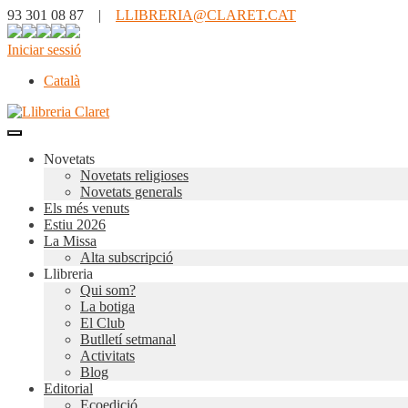
93 301 08 87 |
LLIBRERIA@CLARET.CAT
Iniciar sessió
Català
Novetats
Novetats religioses
Novetats generals
Els més venuts
Estiu 2026
La Missa
Alta subscripció
Llibreria
Qui som?
La botiga
El Club
Butlletí setmanal
Activitats
Blog
Editorial
Ecoedició