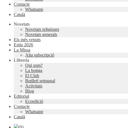
Contacte
Whatsapp
Català
Novetats
Novetats religioses
Novetats generals
Els més venuts
Estiu 2026
La Missa
Alta subscripció
Llibreria
Qui som?
La botiga
El Club
Butlletí setmanal
Activitats
Blog
Editorial
Ecoedició
Contacte
Whatsapp
Català
(0)