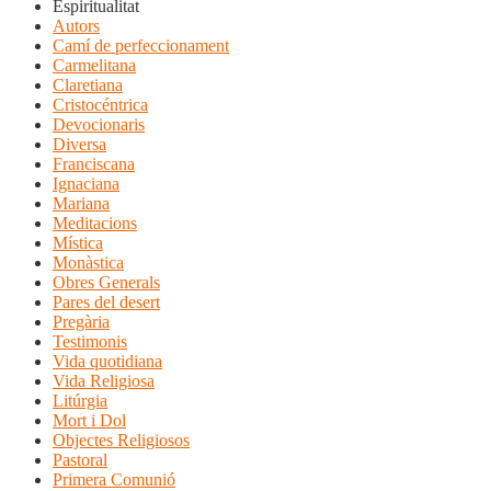
Espiritualitat
Autors
Camí de perfeccionament
Carmelitana
Claretiana
Cristocéntrica
Devocionaris
Diversa
Franciscana
Ignaciana
Mariana
Meditacions
Mística
Monàstica
Obres Generals
Pares del desert
Pregària
Testimonis
Vida quotidiana
Vida Religiosa
Litúrgia
Mort i Dol
Objectes Religiosos
Pastoral
Primera Comunió