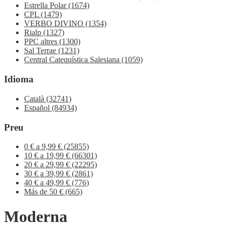
Estrella Polar
(1674)
CPL
(1479)
VERBO DIVINO
(1354)
Rialp
(1327)
PPC altres
(1300)
Sal Terrae
(1231)
Central Catequística Salesiana
(1059)
Idioma
Català
(32741)
Español
(84934)
Preu
0 € a 9,99 €
(25855)
10 € a 19,99 €
(66301)
20 € a 29,99 €
(22295)
30 € a 39,99 €
(2861)
40 € a 49,99 €
(776)
Más de 50 €
(665)
Moderna