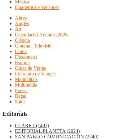
Música
Quaderns de Vacances
Altres
Anglès
Art
Calendaris i Agendes 2026
Ciència
Cinema i Televisió
Cuina
Diccionaris
Esports
Guies de Viatge
Literatura de Viatges
Manualitats
Multimèdia
Poesia
Regal
Salut
Editorials
CLARET
(1492)
EDITORIAL PLANETA
(2924)
SAN PABLO COMUNICACIÓN
(2240)