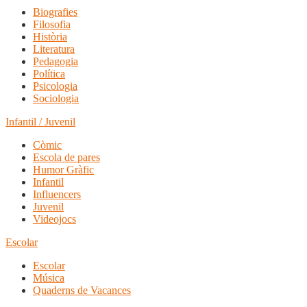
Biografies
Filosofia
Història
Literatura
Pedagogia
Política
Psicologia
Sociologia
Infantil / Juvenil
Còmic
Escola de pares
Humor Gràfic
Infantil
Influencers
Juvenil
Videojocs
Escolar
Escolar
Música
Quaderns de Vacances