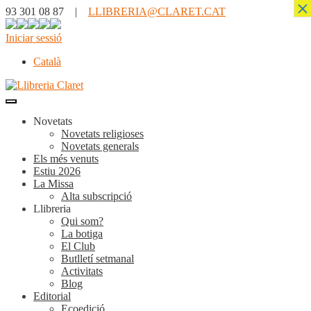
×
93 301 08 87 |
LLIBRERIA@CLARET.CAT
Iniciar sessió
Català
Novetats
Novetats religioses
Novetats generals
Els més venuts
Estiu 2026
La Missa
Alta subscripció
Llibreria
Qui som?
La botiga
El Club
Butlletí setmanal
Activitats
Blog
Editorial
Ecoedició