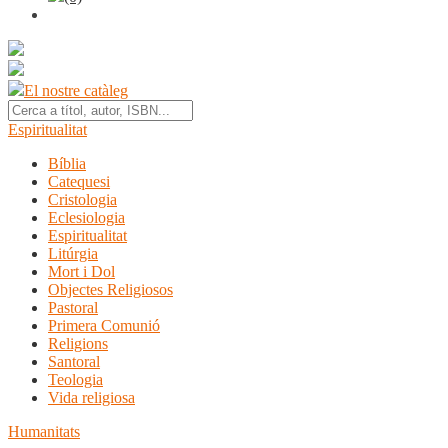
El nostre catàleg
Espiritualitat
Bíblia
Catequesi
Cristologia
Eclesiologia
Espiritualitat
Litúrgia
Mort i Dol
Objectes Religiosos
Pastoral
Primera Comunió
Religions
Santoral
Teologia
Vida religiosa
Humanitats