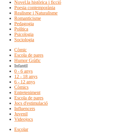
Novel.la històrica i ficció
Poesia contemporània
Realisme i Naturalisme
Romanticisme
Pedagogia
Política
Psicologia
Sociologia
Còmic
Escola de pares
Humor Gràfic
Infantil
0 - 6 anys
12 - 18 anys
6 - 12 anys
Còmics
Entreteniment
Escola de pares
Jocs d'estimulació
Influencers
Juvenil
Videojocs
Escolar