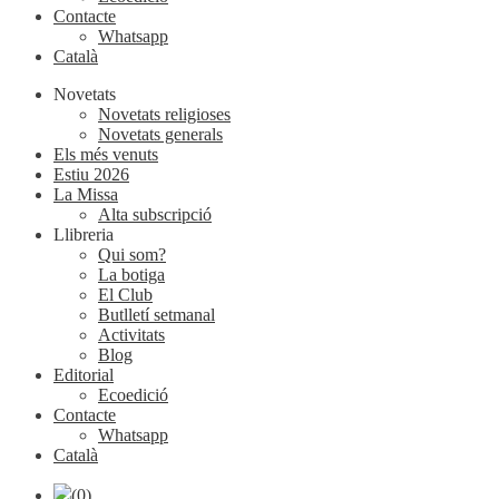
Contacte
Whatsapp
Català
Novetats
Novetats religioses
Novetats generals
Els més venuts
Estiu 2026
La Missa
Alta subscripció
Llibreria
Qui som?
La botiga
El Club
Butlletí setmanal
Activitats
Blog
Editorial
Ecoedició
Contacte
Whatsapp
Català
(0)