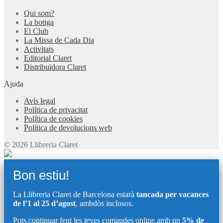
Qui som?
La botiga
El Club
La Missa de Cada Dia
Activitats
Editorial Claret
Distribuïdora Claret
Ajuda
Avís legal
Política de privacitat
Política de cookies
Política de devolucions web
© 2026 Llibreria Claret
Bon estiu!
La Llibreria Claret de Barcelona estarà
tancada per vacances
de l’1 al 25 d’agost
, ambdòs inclosos.
Pots continuar fent les teves comandes online amb un
5% de