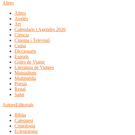
Altres
Altres
Anglès
Art
Calendaris i Agendes 2026
Ciència
Cinema i Televisió
Cuina
Diccionaris
Esports
Guies de Viatge
Literatura de Viatges
Manualitats
Multimèdia
Poesia
Regal
Salut
Autors
Editorials
Bíblia
Catequesi
Cristologia
Eclesiologia