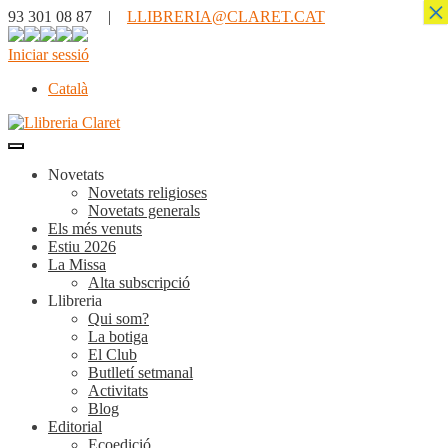
×
93 301 08 87 |
LLIBRERIA@CLARET.CAT
Iniciar sessió
Català
Novetats
Novetats religioses
Novetats generals
Els més venuts
Estiu 2026
La Missa
Alta subscripció
Llibreria
Qui som?
La botiga
El Club
Butlletí setmanal
Activitats
Blog
Editorial
Ecoedició