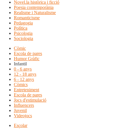
Novel.la històrica i ficció
Poesia contemporània
Realisme i Naturalisme
Romanticisme
Pedagogia
Política
Psicologia
Sociologia
Còmic
Escola de pares
Humor Gràfic
Infantil
0 - 6 anys
12 - 18 anys
6 - 12 anys
Còmics
Entreteniment
Escola de pares
Jocs d'estimulació
Influencers
Juvenil
Videojocs
Escolar