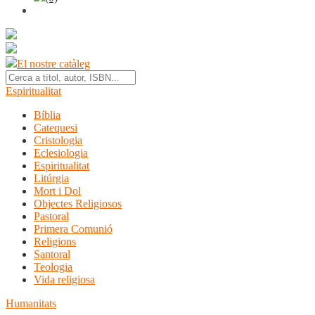
El nostre catàleg
Espiritualitat
Bíblia
Catequesi
Cristologia
Eclesiologia
Espiritualitat
Litúrgia
Mort i Dol
Objectes Religiosos
Pastoral
Primera Comunió
Religions
Santoral
Teologia
Vida religiosa
Humanitats