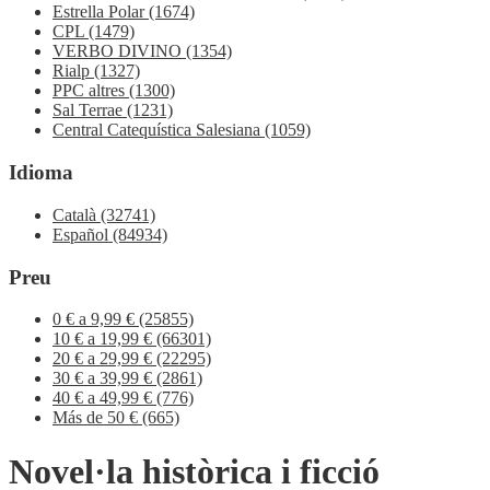
Estrella Polar
(1674)
CPL
(1479)
VERBO DIVINO
(1354)
Rialp
(1327)
PPC altres
(1300)
Sal Terrae
(1231)
Central Catequística Salesiana
(1059)
Idioma
Català
(32741)
Español
(84934)
Preu
0 € a 9,99 €
(25855)
10 € a 19,99 €
(66301)
20 € a 29,99 €
(22295)
30 € a 39,99 €
(2861)
40 € a 49,99 €
(776)
Más de 50 €
(665)
Novel·la històrica i ficció