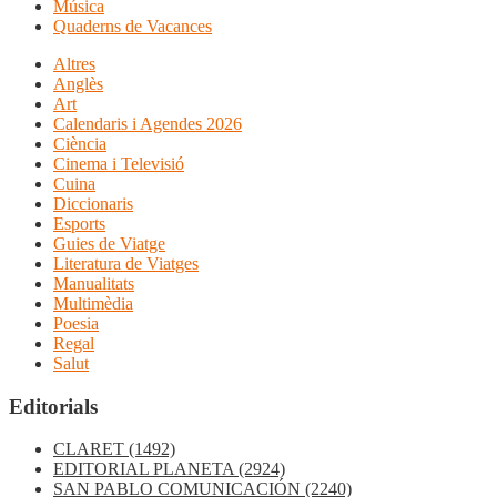
Música
Quaderns de Vacances
Altres
Anglès
Art
Calendaris i Agendes 2026
Ciència
Cinema i Televisió
Cuina
Diccionaris
Esports
Guies de Viatge
Literatura de Viatges
Manualitats
Multimèdia
Poesia
Regal
Salut
Editorials
CLARET
(1492)
EDITORIAL PLANETA
(2924)
SAN PABLO COMUNICACIÓN
(2240)