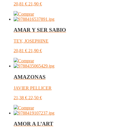
20,81
€
21,90
€
Comprar
AMAR Y SER SABIO
TEY, JOSEPHINE
20,81
€
21,90
€
Comprar
AMAZONAS
JAVIER PELLICER
21,38
€
22,50
€
Comprar
AMOR A L’ART