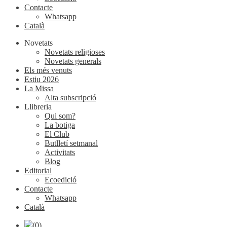
Contacte
Whatsapp
Català
Novetats
Novetats religioses
Novetats generals
Els més venuts
Estiu 2026
La Missa
Alta subscripció
Llibreria
Qui som?
La botiga
El Club
Butlletí setmanal
Activitats
Blog
Editorial
Ecoedició
Contacte
Whatsapp
Català
(0)