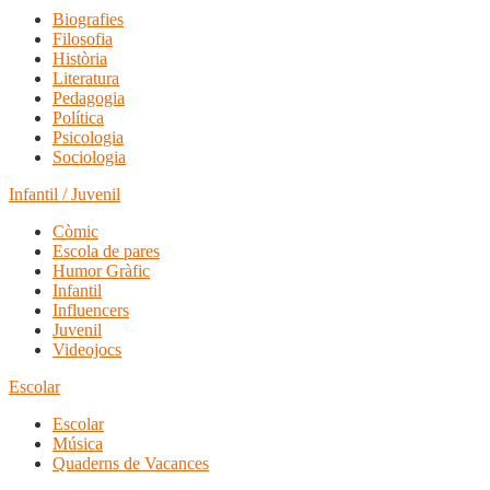
Biografies
Filosofia
Història
Literatura
Pedagogia
Política
Psicologia
Sociologia
Infantil / Juvenil
Còmic
Escola de pares
Humor Gràfic
Infantil
Influencers
Juvenil
Videojocs
Escolar
Escolar
Música
Quaderns de Vacances