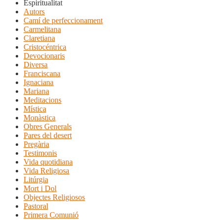
Espiritualitat
Autors
Camí de perfeccionament
Carmelitana
Claretiana
Cristocéntrica
Devocionaris
Diversa
Franciscana
Ignaciana
Mariana
Meditacions
Mística
Monàstica
Obres Generals
Pares del desert
Pregària
Testimonis
Vida quotidiana
Vida Religiosa
Litúrgia
Mort i Dol
Objectes Religiosos
Pastoral
Primera Comunió