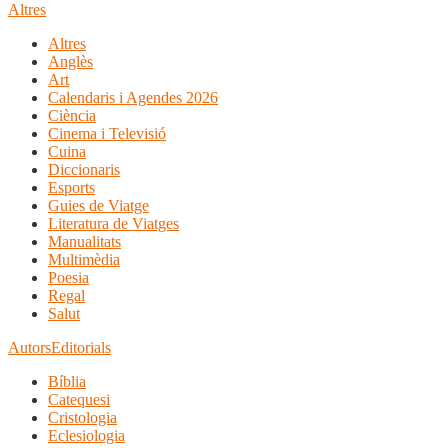
Altres
Altres
Anglès
Art
Calendaris i Agendes 2026
Ciència
Cinema i Televisió
Cuina
Diccionaris
Esports
Guies de Viatge
Literatura de Viatges
Manualitats
Multimèdia
Poesia
Regal
Salut
Autors
Editorials
Bíblia
Catequesi
Cristologia
Eclesiologia