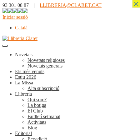
×
93 301 08 87 |
LLIBRERIA@CLARET.CAT
Iniciar sessió
Català
Novetats
Novetats religioses
Novetats generals
Els més venuts
Estiu 2026
La Missa
Alta subscripció
Llibreria
Qui som?
La botiga
El Club
Butlletí setmanal
Activitats
Blog
Editorial
Ecoedició