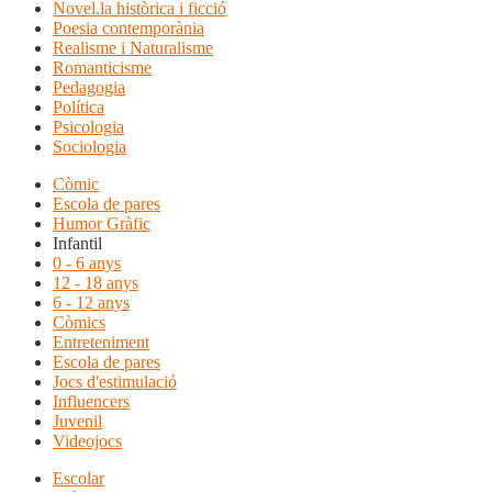
Novel.la històrica i ficció
Poesia contemporània
Realisme i Naturalisme
Romanticisme
Pedagogia
Política
Psicologia
Sociologia
Còmic
Escola de pares
Humor Gràfic
Infantil
0 - 6 anys
12 - 18 anys
6 - 12 anys
Còmics
Entreteniment
Escola de pares
Jocs d'estimulació
Influencers
Juvenil
Videojocs
Escolar