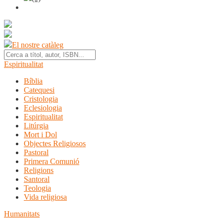
El nostre catàleg
Espiritualitat
Bíblia
Catequesi
Cristologia
Eclesiologia
Espiritualitat
Litúrgia
Mort i Dol
Objectes Religiosos
Pastoral
Primera Comunió
Religions
Santoral
Teologia
Vida religiosa
Humanitats