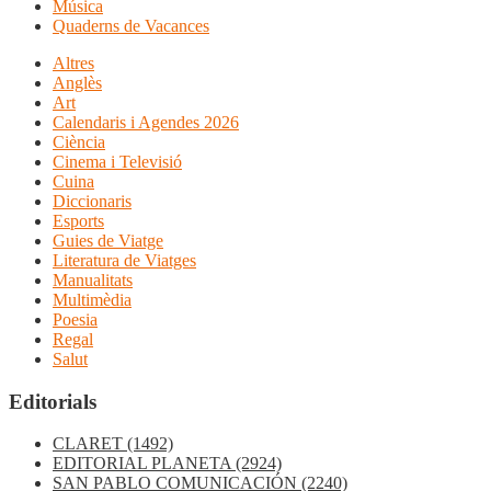
Música
Quaderns de Vacances
Altres
Anglès
Art
Calendaris i Agendes 2026
Ciència
Cinema i Televisió
Cuina
Diccionaris
Esports
Guies de Viatge
Literatura de Viatges
Manualitats
Multimèdia
Poesia
Regal
Salut
Editorials
CLARET
(1492)
EDITORIAL PLANETA
(2924)
SAN PABLO COMUNICACIÓN
(2240)