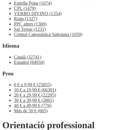
Estrella Polar
(1674)
CPL
(1479)
VERBO DIVINO
(1354)
Rialp
(1327)
PPC altres
(1300)
Sal Terrae
(1231)
Central Catequística Salesiana
(1059)
Idioma
Català
(32741)
Español
(84934)
Preu
0 € a 9,99 €
(25855)
10 € a 19,99 €
(66301)
20 € a 29,99 €
(22295)
30 € a 39,99 €
(2861)
40 € a 49,99 €
(776)
Más de 50 €
(665)
Orientació professional