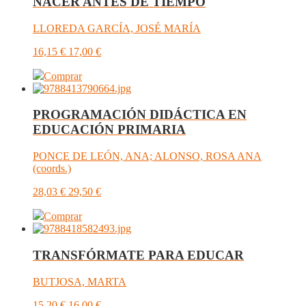
NACER ANTES DE TIEMPO
LLOREDA GARCÍA, JOSÉ MARÍA
16,15
€
17,00
€
Comprar
PROGRAMACIÓN DIDÁCTICA EN
EDUCACIÓN PRIMARIA
PONCE DE LEÓN, ANA; ALONSO, ROSA ANA
(coords.)
28,03
€
29,50
€
Comprar
TRANSFÓRMATE PARA EDUCAR
BUTJOSA, MARTA
15,20
€
16,00
€