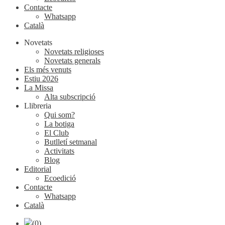
Contacte
Whatsapp
Català
Novetats
Novetats religioses
Novetats generals
Els més venuts
Estiu 2026
La Missa
Alta subscripció
Llibreria
Qui som?
La botiga
El Club
Butlletí setmanal
Activitats
Blog
Editorial
Ecoedició
Contacte
Whatsapp
Català
(0)