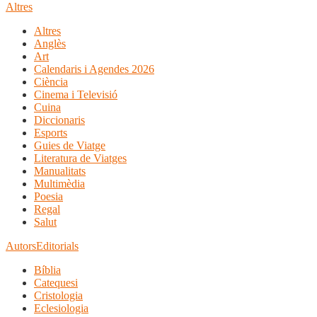
Altres
Altres
Anglès
Art
Calendaris i Agendes 2026
Ciència
Cinema i Televisió
Cuina
Diccionaris
Esports
Guies de Viatge
Literatura de Viatges
Manualitats
Multimèdia
Poesia
Regal
Salut
Autors
Editorials
Bíblia
Catequesi
Cristologia
Eclesiologia