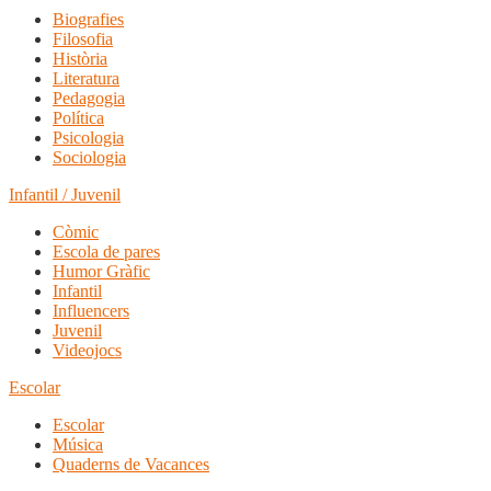
Biografies
Filosofia
Història
Literatura
Pedagogia
Política
Psicologia
Sociologia
Infantil / Juvenil
Còmic
Escola de pares
Humor Gràfic
Infantil
Influencers
Juvenil
Videojocs
Escolar
Escolar
Música
Quaderns de Vacances