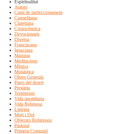
Espiritualitat
Autors
Camí de perfeccionament
Carmelitana
Claretiana
Cristocéntrica
Devocionaris
Diversa
Franciscana
Ignaciana
Mariana
Meditacions
Mística
Monàstica
Obres Generals
Pares del desert
Pregària
Testimonis
Vida quotidiana
Vida Religiosa
Litúrgia
Mort i Dol
Objectes Religiosos
Pastoral
Primera Comunió