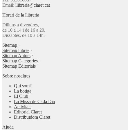
Email:
llibreria@claret.cat
Horari de la llibreria
Dilluns a divendres,
de 10 a 14 i de 16 a 20.
Dissabtes, de 10 a 14h.
Sitemap
·
Sitemap llibres
·
Sitemap Autors
·
Sitemap Categories
·
Sitemap Editorials
Sobre nosaltres
Qui som?
La botiga
El Club
La Missa de Cada Dia
Activitats
Editorial Claret
Distribuïdora Claret
Ajuda