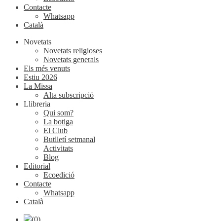
Contacte
Whatsapp
Català
Novetats
Novetats religioses
Novetats generals
Els més venuts
Estiu 2026
La Missa
Alta subscripció
Llibreria
Qui som?
La botiga
El Club
Butlletí setmanal
Activitats
Blog
Editorial
Ecoedició
Contacte
Whatsapp
Català
(0)