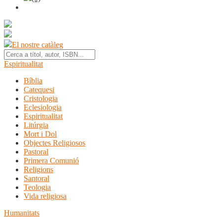
El nostre catàleg
Espiritualitat
Bíblia
Catequesi
Cristologia
Eclesiologia
Espiritualitat
Litúrgia
Mort i Dol
Objectes Religiosos
Pastoral
Primera Comunió
Religions
Santoral
Teologia
Vida religiosa
Humanitats