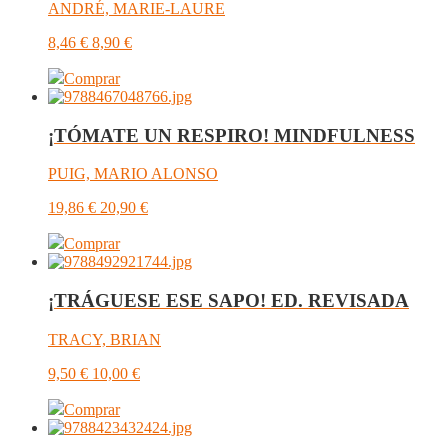
ANDRÉ, MARIE-LAURE
8,46
€
8,90
€
Comprar
¡TÓMATE UN RESPIRO! MINDFULNESS
PUIG, MARIO ALONSO
19,86
€
20,90
€
Comprar
¡TRÁGUESE ESE SAPO! ED. REVISADA
TRACY, BRIAN
9,50
€
10,00
€
Comprar