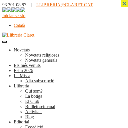
×
93 301 08 87 |
LLIBRERIA@CLARET.CAT
Iniciar sessió
Català
Novetats
Novetats religioses
Novetats generals
Els més venuts
Estiu 2026
La Missa
Alta subscripció
Llibreria
Qui som?
La botiga
El Club
Butlletí setmanal
Activitats
Blog
Editorial
Ecoedició