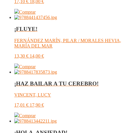
17,10
€
18,00
€
Comprar
¡FLUYE!
FERNÁNDEZ MARÍN, PILAR / MORALES HEVIA,
MARÍA DEL MAR
13,30
€
14,00
€
Comprar
¡HAZ BAILAR A TU CEREBRO!
VINCENT, LUCY
17,01
€
17,90
€
Comprar
¡HOLA, ANSIEDAD!