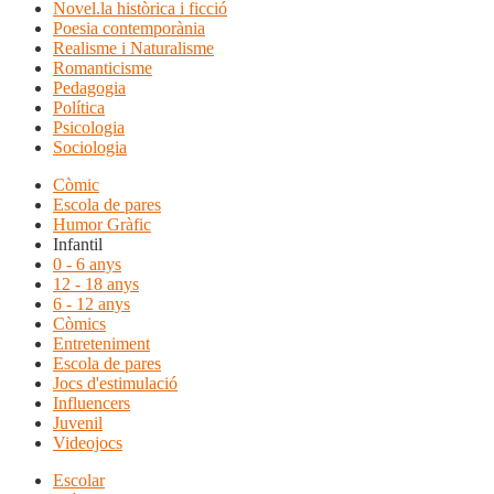
Novel.la històrica i ficció
Poesia contemporània
Realisme i Naturalisme
Romanticisme
Pedagogia
Política
Psicologia
Sociologia
Còmic
Escola de pares
Humor Gràfic
Infantil
0 - 6 anys
12 - 18 anys
6 - 12 anys
Còmics
Entreteniment
Escola de pares
Jocs d'estimulació
Influencers
Juvenil
Videojocs
Escolar