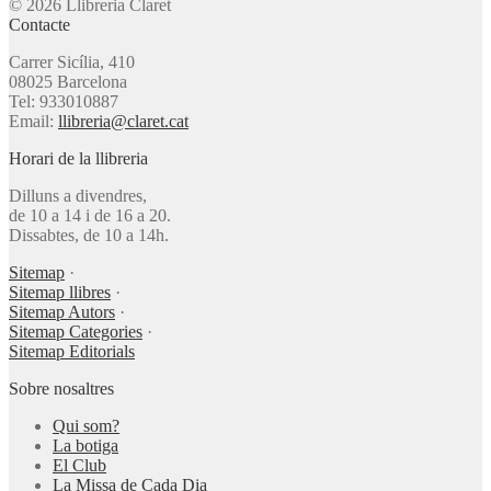
© 2026 Llibreria Claret
Contacte
Carrer Sicília, 410
08025 Barcelona
Tel: 933010887
Email:
llibreria@claret.cat
Horari de la llibreria
Dilluns a divendres,
de 10 a 14 i de 16 a 20.
Dissabtes, de 10 a 14h.
Sitemap
·
Sitemap llibres
·
Sitemap Autors
·
Sitemap Categories
·
Sitemap Editorials
Sobre nosaltres
Qui som?
La botiga
El Club
La Missa de Cada Dia