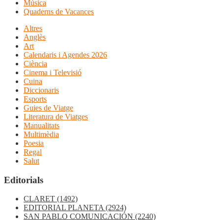
Música
Quaderns de Vacances
Altres
Anglès
Art
Calendaris i Agendes 2026
Ciència
Cinema i Televisió
Cuina
Diccionaris
Esports
Guies de Viatge
Literatura de Viatges
Manualitats
Multimèdia
Poesia
Regal
Salut
Editorials
CLARET
(1492)
EDITORIAL PLANETA
(2924)
SAN PABLO COMUNICACIÓN
(2240)