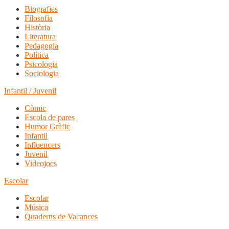
Biografies
Filosofia
Història
Literatura
Pedagogia
Política
Psicologia
Sociologia
Infantil / Juvenil
Còmic
Escola de pares
Humor Gràfic
Infantil
Influencers
Juvenil
Videojocs
Escolar
Escolar
Música
Quaderns de Vacances