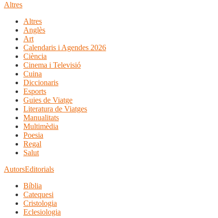
Altres
Altres
Anglès
Art
Calendaris i Agendes 2026
Ciència
Cinema i Televisió
Cuina
Diccionaris
Esports
Guies de Viatge
Literatura de Viatges
Manualitats
Multimèdia
Poesia
Regal
Salut
Autors
Editorials
Bíblia
Catequesi
Cristologia
Eclesiologia