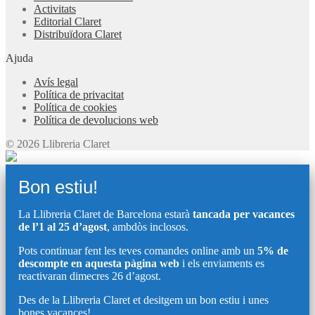
Activitats
Editorial Claret
Distribuïdora Claret
Ajuda
Avís legal
Política de privacitat
Política de cookies
Política de devolucions web
© 2026 Llibreria Claret
Bon estiu!
La Llibreria Claret de Barcelona estarà
tancada per vacances
de l’1 al 25 d’agost
, ambdòs inclosos.
Pots continuar fent les teves comandes online amb un
5% de
descompte en aquesta pàgina web
i els enviaments es
reactivaran dimecres 26 d’agost.
Des de la Llibreria Claret et desitgem un bon estiu i unes
bones vacances!