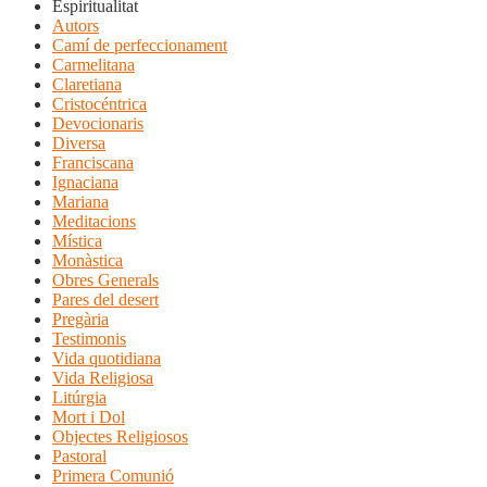
Espiritualitat
Autors
Camí de perfeccionament
Carmelitana
Claretiana
Cristocéntrica
Devocionaris
Diversa
Franciscana
Ignaciana
Mariana
Meditacions
Mística
Monàstica
Obres Generals
Pares del desert
Pregària
Testimonis
Vida quotidiana
Vida Religiosa
Litúrgia
Mort i Dol
Objectes Religiosos
Pastoral
Primera Comunió