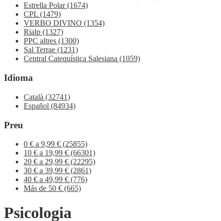
Estrella Polar
(1674)
CPL
(1479)
VERBO DIVINO
(1354)
Rialp
(1327)
PPC altres
(1300)
Sal Terrae
(1231)
Central Catequística Salesiana
(1059)
Idioma
Català
(32741)
Español
(84934)
Preu
0 € a 9,99 €
(25855)
10 € a 19,99 €
(66301)
20 € a 29,99 €
(22295)
30 € a 39,99 €
(2861)
40 € a 49,99 €
(776)
Más de 50 €
(665)
Psicologia