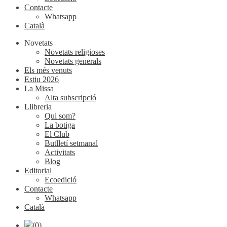
Contacte
Whatsapp
Català
Novetats
Novetats religioses
Novetats generals
Els més venuts
Estiu 2026
La Missa
Alta subscripció
Llibreria
Qui som?
La botiga
El Club
Butlletí setmanal
Activitats
Blog
Editorial
Ecoedició
Contacte
Whatsapp
Català
(0)