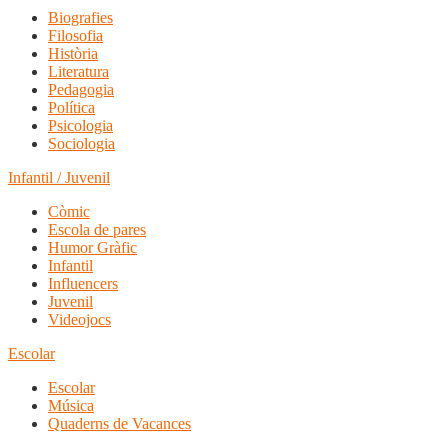
Biografies
Filosofia
Història
Literatura
Pedagogia
Política
Psicologia
Sociologia
Infantil / Juvenil
Còmic
Escola de pares
Humor Gràfic
Infantil
Influencers
Juvenil
Videojocs
Escolar
Escolar
Música
Quaderns de Vacances