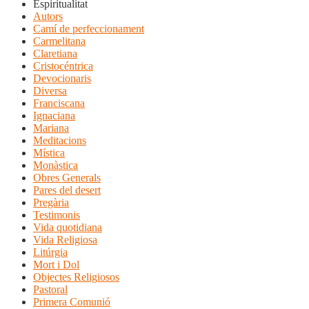
Espiritualitat
Autors
Camí de perfeccionament
Carmelitana
Claretiana
Cristocéntrica
Devocionaris
Diversa
Franciscana
Ignaciana
Mariana
Meditacions
Mística
Monàstica
Obres Generals
Pares del desert
Pregària
Testimonis
Vida quotidiana
Vida Religiosa
Litúrgia
Mort i Dol
Objectes Religiosos
Pastoral
Primera Comunió