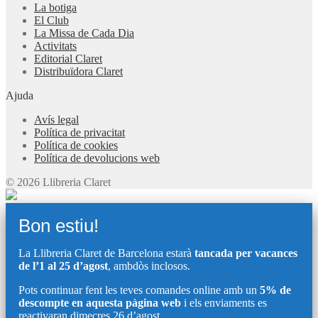
La botiga
El Club
La Missa de Cada Dia
Activitats
Editorial Claret
Distribuïdora Claret
Ajuda
Avís legal
Política de privacitat
Política de cookies
Política de devolucions web
© 2026 Llibreria Claret
Bon estiu!
La Llibreria Claret de Barcelona estarà
tancada per vacances
de l’1 al 25 d’agost
, ambdòs inclosos.
Pots continuar fent les teves comandes online amb un
5% de
descompte en aquesta pàgina web
i els enviaments es
reactivaran dimecres 26 d’agost.