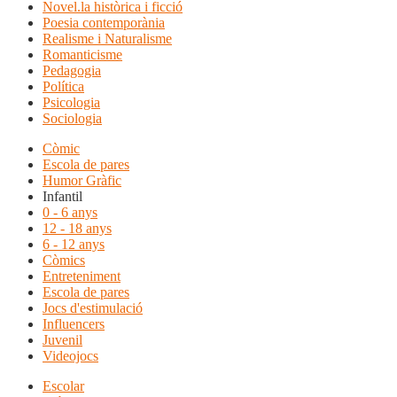
Novel.la històrica i ficció
Poesia contemporània
Realisme i Naturalisme
Romanticisme
Pedagogia
Política
Psicologia
Sociologia
Còmic
Escola de pares
Humor Gràfic
Infantil
0 - 6 anys
12 - 18 anys
6 - 12 anys
Còmics
Entreteniment
Escola de pares
Jocs d'estimulació
Influencers
Juvenil
Videojocs
Escolar