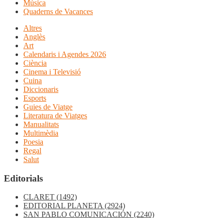
Música
Quaderns de Vacances
Altres
Anglès
Art
Calendaris i Agendes 2026
Ciència
Cinema i Televisió
Cuina
Diccionaris
Esports
Guies de Viatge
Literatura de Viatges
Manualitats
Multimèdia
Poesia
Regal
Salut
Editorials
CLARET
(1492)
EDITORIAL PLANETA
(2924)
SAN PABLO COMUNICACIÓN
(2240)