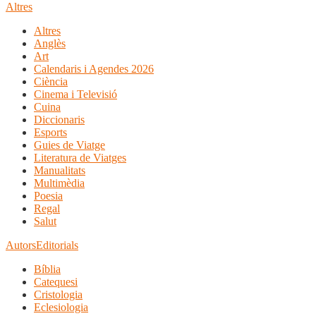
Altres
Altres
Anglès
Art
Calendaris i Agendes 2026
Ciència
Cinema i Televisió
Cuina
Diccionaris
Esports
Guies de Viatge
Literatura de Viatges
Manualitats
Multimèdia
Poesia
Regal
Salut
Autors
Editorials
Bíblia
Catequesi
Cristologia
Eclesiologia