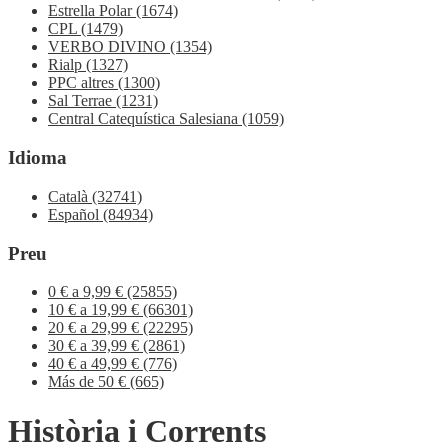
Estrella Polar
(1674)
CPL
(1479)
VERBO DIVINO
(1354)
Rialp
(1327)
PPC altres
(1300)
Sal Terrae
(1231)
Central Catequística Salesiana
(1059)
Idioma
Català
(32741)
Español
(84934)
Preu
0 € a 9,99 €
(25855)
10 € a 19,99 €
(66301)
20 € a 29,99 €
(22295)
30 € a 39,99 €
(2861)
40 € a 49,99 €
(776)
Más de 50 €
(665)
Història i Corrents