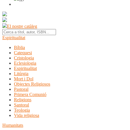
El nostre catàleg
Espiritualitat
Bíblia
Catequesi
Cristologia
Eclesiologia
Espiritualitat
Litúrgia
Mort i Dol
Objectes Religiosos
Pastoral
Primera Comunió
Religions
Santoral
Teologia
Vida religiosa
Humanitats