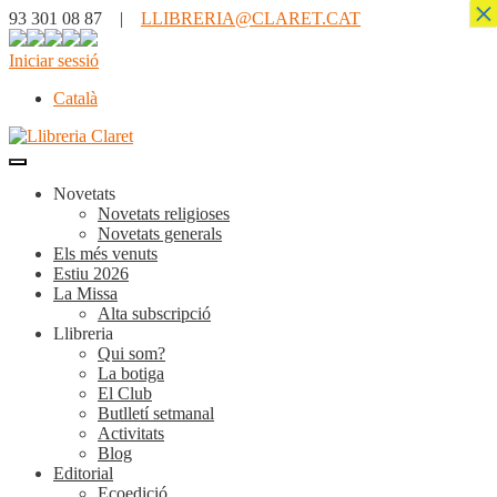
×
93 301 08 87 |
LLIBRERIA@CLARET.CAT
Iniciar sessió
Català
Novetats
Novetats religioses
Novetats generals
Els més venuts
Estiu 2026
La Missa
Alta subscripció
Llibreria
Qui som?
La botiga
El Club
Butlletí setmanal
Activitats
Blog
Editorial
Ecoedició