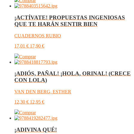
Comprar
¡ACTÍVATE! PROPUESTAS INGENIOSAS
QUE TE HARÁN SENTIR BIEN
CUADERNOS RUBIO
17,01
€
17,90
€
Comprar
¡ADIÓS, PAÑAL! ¡HOLA, ORINAL! (CRECE
CON LOLA)
VAN DEN BERG, ESTHER
12,30
€
12,95
€
Comprar
¡ADIVINA QUÉ!