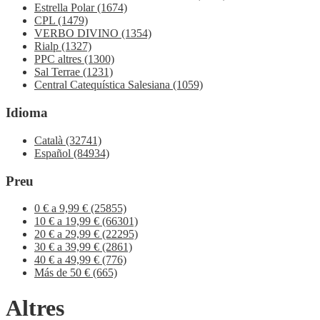
Estrella Polar
(1674)
CPL
(1479)
VERBO DIVINO
(1354)
Rialp
(1327)
PPC altres
(1300)
Sal Terrae
(1231)
Central Catequística Salesiana
(1059)
Idioma
Català
(32741)
Español
(84934)
Preu
0 € a 9,99 €
(25855)
10 € a 19,99 €
(66301)
20 € a 29,99 €
(22295)
30 € a 39,99 €
(2861)
40 € a 49,99 €
(776)
Más de 50 €
(665)
Altres