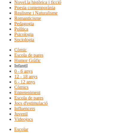
Novel.la històrica i ficció
Poesia contemporània
Realisme i Naturalisme
Romanticisme
Pedagogia
Política
Psicologia
Sociologia
Còmic
Escola de pares
Humor Gràfic
Infantil
0 - 6 anys
12 - 18 anys
6 - 12 anys
Còmics
Entreteniment
Escola de pares
Jocs d'estimulació
Influencers
Juvenil
Videojocs
Escolar