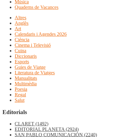
Música
Quaderns de Vacances
Altres
Anglès
Art
Calendaris i Agendes 2026
Ciència
Cinema i Televisió
Cuina
Diccionaris
Esports
Guies de Viatge
Literatura de Viatges
Manualitats
Multimèdia
Poesia
Regal
Salut
Editorials
CLARET
(1492)
EDITORIAL PLANETA
(2924)
SAN PABLO COMUNICACIÓN
(2240)