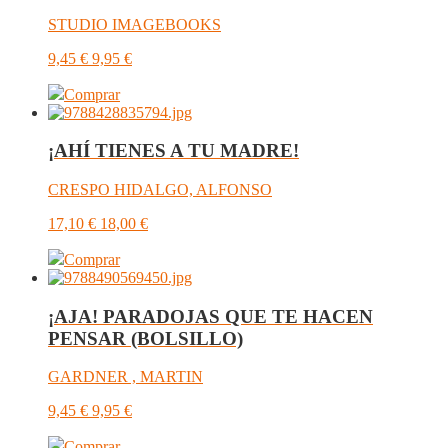
STUDIO IMAGEBOOKS
9,45
€
9,95
€
Comprar
¡AHÍ TIENES A TU MADRE!
CRESPO HIDALGO, ALFONSO
17,10
€
18,00
€
Comprar
¡AJA! PARADOJAS QUE TE HACEN
PENSAR (BOLSILLO)
GARDNER , MARTIN
9,45
€
9,95
€
Comprar