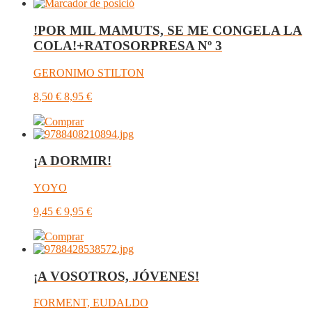
!POR MIL MAMUTS, SE ME CONGELA LA
COLA!+RATOSORPRESA Nº 3
GERONIMO STILTON
8,50
€
8,95
€
Comprar
¡A DORMIR!
YOYO
9,45
€
9,95
€
Comprar
¡A VOSOTROS, JÓVENES!
FORMENT, EUDALDO