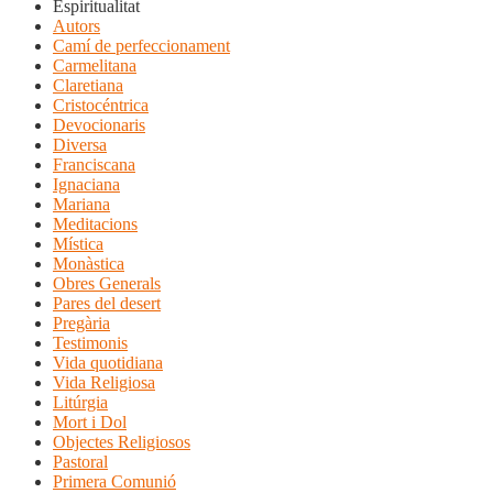
Espiritualitat
Autors
Camí de perfeccionament
Carmelitana
Claretiana
Cristocéntrica
Devocionaris
Diversa
Franciscana
Ignaciana
Mariana
Meditacions
Mística
Monàstica
Obres Generals
Pares del desert
Pregària
Testimonis
Vida quotidiana
Vida Religiosa
Litúrgia
Mort i Dol
Objectes Religiosos
Pastoral
Primera Comunió