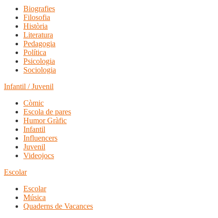
Biografies
Filosofia
Història
Literatura
Pedagogia
Política
Psicologia
Sociologia
Infantil / Juvenil
Còmic
Escola de pares
Humor Gràfic
Infantil
Influencers
Juvenil
Videojocs
Escolar
Escolar
Música
Quaderns de Vacances