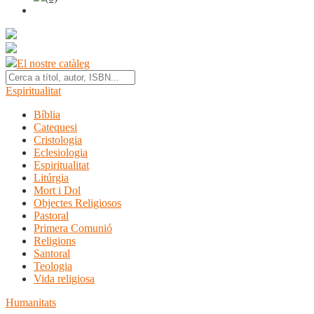
El nostre catàleg
Espiritualitat
Bíblia
Catequesi
Cristologia
Eclesiologia
Espiritualitat
Litúrgia
Mort i Dol
Objectes Religiosos
Pastoral
Primera Comunió
Religions
Santoral
Teologia
Vida religiosa
Humanitats