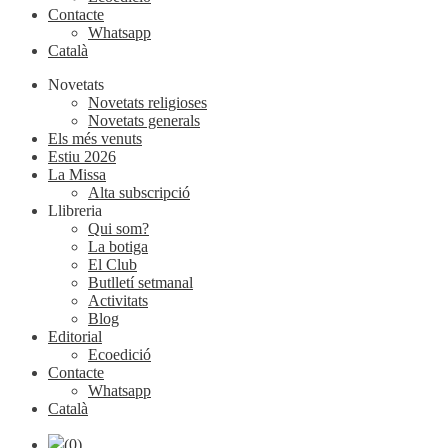
Contacte
Whatsapp
Català
Novetats
Novetats religioses
Novetats generals
Els més venuts
Estiu 2026
La Missa
Alta subscripció
Llibreria
Qui som?
La botiga
El Club
Butlletí setmanal
Activitats
Blog
Editorial
Ecoedició
Contacte
Whatsapp
Català
(0)