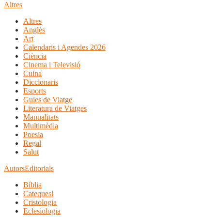
Altres
Altres
Anglès
Art
Calendaris i Agendes 2026
Ciència
Cinema i Televisió
Cuina
Diccionaris
Esports
Guies de Viatge
Literatura de Viatges
Manualitats
Multimèdia
Poesia
Regal
Salut
Autors
Editorials
Bíblia
Catequesi
Cristologia
Eclesiologia