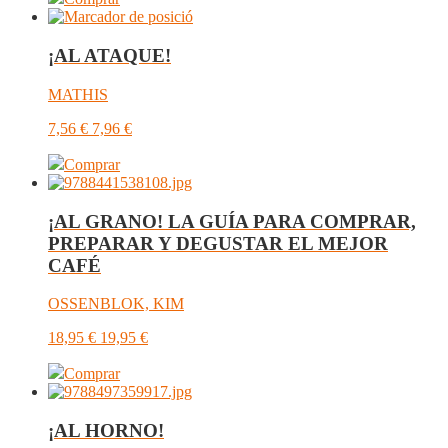
¡AL ATAQUE!
MATHIS
7,56
€
7,96
€
Comprar
¡AL GRANO! LA GUÍA PARA COMPRAR,
PREPARAR Y DEGUSTAR EL MEJOR
CAFÉ
OSSENBLOK, KIM
18,95
€
19,95
€
Comprar
¡AL HORNO!