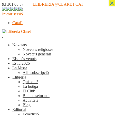
×
93 301 08 87 |
LLIBRERIA@CLARET.CAT
Iniciar sessió
Català
Novetats
Novetats religioses
Novetats generals
Els més venuts
Estiu 2026
La Missa
Alta subscripció
Llibreria
Qui som?
La botiga
El Club
Butlletí setmanal
Activitats
Blog
Editorial
Ecoedició