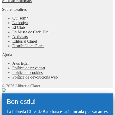
Sitemap Editorials
Sobre nosaltres
Qui som?
La botiga
El Club
La Missa de Cada Dia
Activitats
Editorial Claret
Distribuïdora Claret
Ajuda
Avís legal
Política de privacitat
Política de cookies
Política de devolucions web
© 2026 Llibreria Claret
Bon estiu!
La Llibreria Claret de Barcelona estarà
tancada per vacances