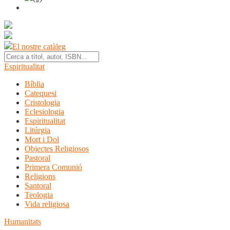
El nostre catàleg
Espiritualitat
Bíblia
Catequesi
Cristologia
Eclesiologia
Espiritualitat
Litúrgia
Mort i Dol
Objectes Religiosos
Pastoral
Primera Comunió
Religions
Santoral
Teologia
Vida religiosa
Humanitats