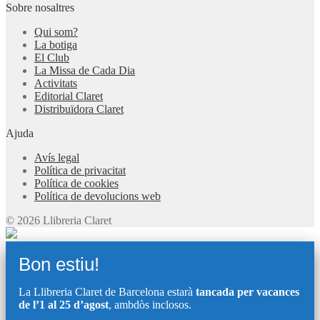
Sobre nosaltres
Qui som?
La botiga
El Club
La Missa de Cada Dia
Activitats
Editorial Claret
Distribuïdora Claret
Ajuda
Avís legal
Política de privacitat
Política de cookies
Política de devolucions web
© 2026 Llibreria Claret
Bon estiu!
La Llibreria Claret de Barcelona estarà
tancada per vacances
de l’1 al 25 d’agost
, ambdòs inclosos.