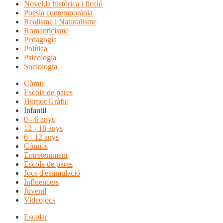
Novel.la històrica i ficció
Poesia contemporània
Realisme i Naturalisme
Romanticisme
Pedagogia
Política
Psicologia
Sociologia
Còmic
Escola de pares
Humor Gràfic
Infantil
0 - 6 anys
12 - 18 anys
6 - 12 anys
Còmics
Entreteniment
Escola de pares
Jocs d'estimulació
Influencers
Juvenil
Videojocs
Escolar