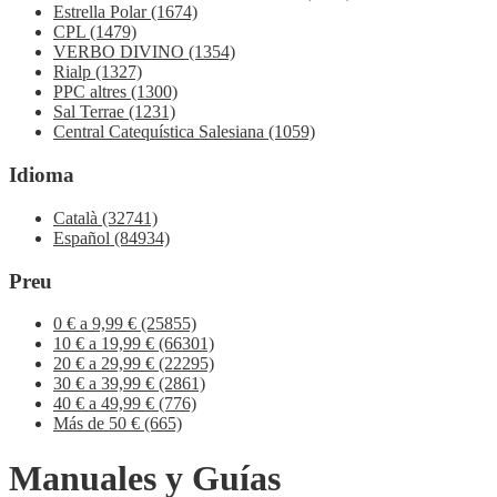
Estrella Polar
(1674)
CPL
(1479)
VERBO DIVINO
(1354)
Rialp
(1327)
PPC altres
(1300)
Sal Terrae
(1231)
Central Catequística Salesiana
(1059)
Idioma
Català
(32741)
Español
(84934)
Preu
0 € a 9,99 €
(25855)
10 € a 19,99 €
(66301)
20 € a 29,99 €
(22295)
30 € a 39,99 €
(2861)
40 € a 49,99 €
(776)
Más de 50 €
(665)
Manuales y Guías