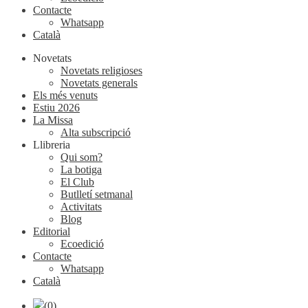
Contacte
Whatsapp
Català
Novetats
Novetats religioses
Novetats generals
Els més venuts
Estiu 2026
La Missa
Alta subscripció
Llibreria
Qui som?
La botiga
El Club
Butlletí setmanal
Activitats
Blog
Editorial
Ecoedició
Contacte
Whatsapp
Català
(0)