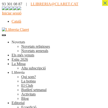
×
93 301 08 87 |
LLIBRERIA@CLARET.CAT
Iniciar sessió
Català
Novetats
Novetats religioses
Novetats generals
Els més venuts
Estiu 2026
La Missa
Alta subscripció
Llibreria
Qui som?
La botiga
El Club
Butlletí setmanal
Activitats
Blog
Editorial
Ecoedició