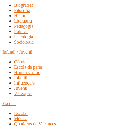
Biografies
Filosofia
Història
Literatura
Pedagogia
Política
Psicologia
Sociologia
Infantil / Juvenil
Còmic
Escola de pares
Humor Gràfic
Infantil
Influencers
Juvenil
Videojocs
Escolar
Escolar
Música
Quaderns de Vacances