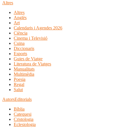
Altres
Altres
Anglès
Art
Calendaris i Agendes 2026
Ciència
Cinema i Televisió
Cuina
Diccionaris
Esports
Guies de Viatge
Literatura de Viatges
Manualitats
Multimèdia
Poesia
Regal
Salut
Autors
Editorials
Bíblia
Catequesi
Cristologia
Eclesiologia