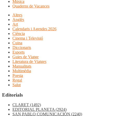
Música
Quaderns de Vacances
Altres
Anglès
Art
Calendaris i Agendes 2026
Ciència
Cinema i Televisió
Cuina
Diccionaris
Esports
Guies de Viatge
Literatura de Viatges
Manualitats
Multimèdia
Poesia
Regal
Salut
Editorials
CLARET
(1492)
EDITORIAL PLANETA
(2924)
SAN PABLO COMUNICACIÓN
(2240)