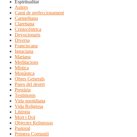
Espiritualitat
Autors
Camí de perfeccionament
Carmelitana
Claretiana
Cristocéntrica
Devocionaris
Diversa
Franciscana
Ignaciana
Mariana
Meditacions
Mística
Monàstica
Obres Generals
Pares del desert
Pregària
Testimonis
Vida quotidiana
Vida Religiosa
Litúrgia
Mort i Dol
Objectes Religiosos
Pastoral
Primera Comunió