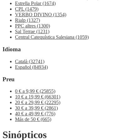
Estrella Polar
(1674)
CPL
(1479)
VERBO DIVINO
(1354)
Rialp
(1327)
PPC altres
(1300)
Sal Terrae
(1231)
Central Catequística Salesiana
(1059)
Idioma
Català
(32741)
Español
(84934)
Preu
0 € a 9,99 €
(25855)
10 € a 19,99 €
(66301)
20 € a 29,99 €
(22295)
30 € a 39,99 €
(2861)
40 € a 49,99 €
(776)
Más de 50 €
(665)
Sinópticos