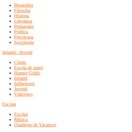
Biografies
Filosofia
Història
Literatura
Pedagogia
Política
Psicologia
Sociologia
Infantil / Juvenil
Còmic
Escola de pares
Humor Gràfic
Infantil
Influencers
Juvenil
Videojocs
Escolar
Escolar
Música
Quaderns de Vacances