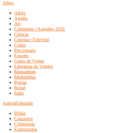
Altres
Altres
Anglès
Art
Calendaris i Agendes 2026
Ciència
Cinema i Televisió
Cuina
Diccionaris
Esports
Guies de Viatge
Literatura de Viatges
Manualitats
Multimèdia
Poesia
Regal
Salut
Autors
Editorials
Bíblia
Catequesi
Cristologia
Eclesiologia