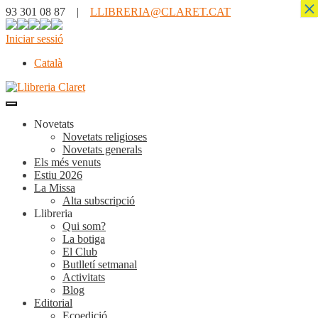
×
93 301 08 87 |
LLIBRERIA@CLARET.CAT
Iniciar sessió
Català
Novetats
Novetats religioses
Novetats generals
Els més venuts
Estiu 2026
La Missa
Alta subscripció
Llibreria
Qui som?
La botiga
El Club
Butlletí setmanal
Activitats
Blog
Editorial
Ecoedició