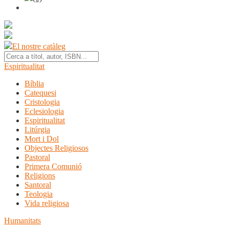
El nostre catàleg
Espiritualitat
Bíblia
Catequesi
Cristologia
Eclesiologia
Espiritualitat
Litúrgia
Mort i Dol
Objectes Religiosos
Pastoral
Primera Comunió
Religions
Santoral
Teologia
Vida religiosa
Humanitats