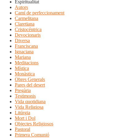
Espiritualitat
Autors
Camí de perfeccionament
Carmelitana
Claretiana
Cristocéntrica
Devocionaris
Diversa
Franciscana
Ignaciana
Mariana
Meditacions
Mística
Monàstica
Obres Generals
Pares del desert
Pregària
Testimonis
Vida quotidiana
Vida Religiosa
Litúrgia
Mort i Dol
Objectes Religiosos
Pastoral
Primera Comunió