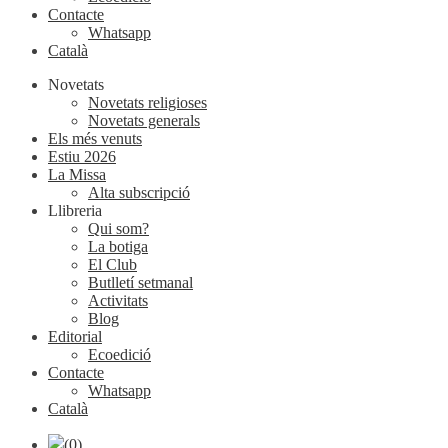
Contacte
Whatsapp
Català
Novetats
Novetats religioses
Novetats generals
Els més venuts
Estiu 2026
La Missa
Alta subscripció
Llibreria
Qui som?
La botiga
El Club
Butlletí setmanal
Activitats
Blog
Editorial
Ecoedició
Contacte
Whatsapp
Català
(0)