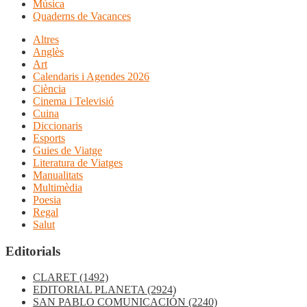
Música
Quaderns de Vacances
Altres
Anglès
Art
Calendaris i Agendes 2026
Ciència
Cinema i Televisió
Cuina
Diccionaris
Esports
Guies de Viatge
Literatura de Viatges
Manualitats
Multimèdia
Poesia
Regal
Salut
Editorials
CLARET
(1492)
EDITORIAL PLANETA
(2924)
SAN PABLO COMUNICACIÓN
(2240)