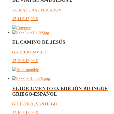
DE VIATGE AMB JESÚS 2
DE MADURAI, FRA ARUN
15,11
€
15,90
€
Comprar
EL CAMINO DE JESÚS
GARRIDO,JAVIER
15,20
€
16,00
€
No disponible
EL DOCUMENTO Q. EDICIÓN BILINGÜE
GRIEGO-ESPAÑOL
GUIJARRO , SANTIAGO
17,10
€
18,00
€