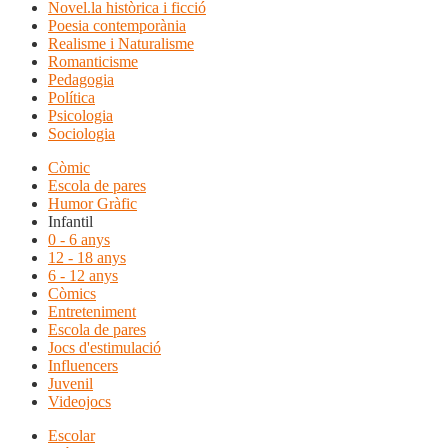
Novel.la històrica i ficció
Poesia contemporània
Realisme i Naturalisme
Romanticisme
Pedagogia
Política
Psicologia
Sociologia
Còmic
Escola de pares
Humor Gràfic
Infantil
0 - 6 anys
12 - 18 anys
6 - 12 anys
Còmics
Entreteniment
Escola de pares
Jocs d'estimulació
Influencers
Juvenil
Videojocs
Escolar