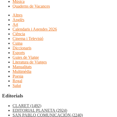
Música
Quaderns de Vacances
Altres
Anglès
Art
Calendaris i Agendes 2026
Ciència
Cinema i Televisió
Cuina
Diccionaris
Esports
Guies de Viatge
Literatura de Viatges
Manualitats
Multimèdia
Poesia
Regal
Salut
Editorials
CLARET
(1492)
EDITORIAL PLANETA
(2924)
SAN PABLO COMUNICACIÓN
(2240)