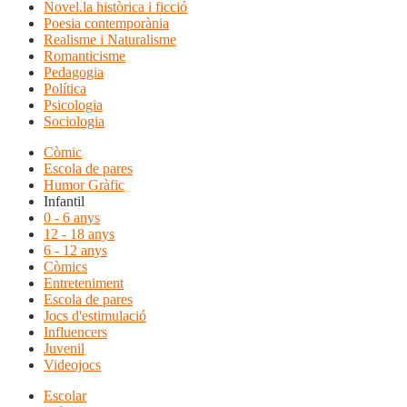
Novel.la històrica i ficció
Poesia contemporània
Realisme i Naturalisme
Romanticisme
Pedagogia
Política
Psicologia
Sociologia
Còmic
Escola de pares
Humor Gràfic
Infantil
0 - 6 anys
12 - 18 anys
6 - 12 anys
Còmics
Entreteniment
Escola de pares
Jocs d'estimulació
Influencers
Juvenil
Videojocs
Escolar