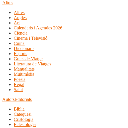
Altres
Altres
Anglès
Art
Calendaris i Agendes 2026
Ciència
Cinema i Televisió
Cuina
Diccionaris
Esports
Guies de Viatge
Literatura de Viatges
Manualitats
Multimèdia
Poesia
Regal
Salut
Autors
Editorials
Bíblia
Catequesi
Cristologia
Eclesiologia