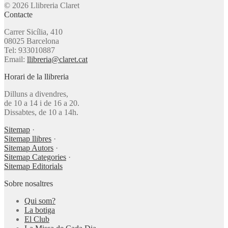
© 2026 Llibreria Claret
Contacte
Carrer Sicília, 410
08025 Barcelona
Tel: 933010887
Email:
llibreria@claret.cat
Horari de la llibreria
Dilluns a divendres,
de 10 a 14 i de 16 a 20.
Dissabtes, de 10 a 14h.
Sitemap
·
Sitemap llibres
·
Sitemap Autors
·
Sitemap Categories
·
Sitemap Editorials
Sobre nosaltres
Qui som?
La botiga
El Club