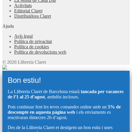
La Missa de Cada Dia
Activitats
Editorial Claret
Distribuïdora Claret
Ajuda
Avís legal
Política de privacitat
Política de cookies
Política de devolucions web
© 2026 Llibreria Claret
Bon estiu!
La Llibreria Claret de Barcelona estarà
tancada per vacances
de l’1 al 25 d’agost
, ambdòs inclosos.
Pots continuar fent les teves comandes online amb un
5% de
descompte en aquesta pàgina web
i els enviaments es
reactivaran dimecres 26 d’agost.
Des de la Llibreria Claret et desitgem un bon estiu i unes