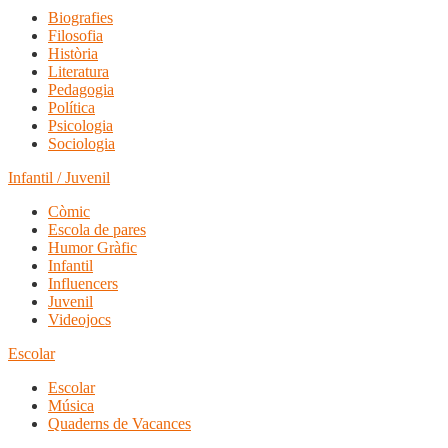
Biografies
Filosofia
Història
Literatura
Pedagogia
Política
Psicologia
Sociologia
Infantil / Juvenil
Còmic
Escola de pares
Humor Gràfic
Infantil
Influencers
Juvenil
Videojocs
Escolar
Escolar
Música
Quaderns de Vacances