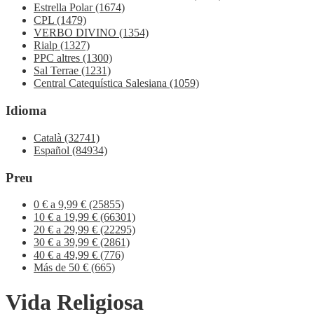
Estrella Polar
(1674)
CPL
(1479)
VERBO DIVINO
(1354)
Rialp
(1327)
PPC altres
(1300)
Sal Terrae
(1231)
Central Catequística Salesiana
(1059)
Idioma
Català
(32741)
Español
(84934)
Preu
0 € a 9,99 €
(25855)
10 € a 19,99 €
(66301)
20 € a 29,99 €
(22295)
30 € a 39,99 €
(2861)
40 € a 49,99 €
(776)
Más de 50 €
(665)
Vida Religiosa