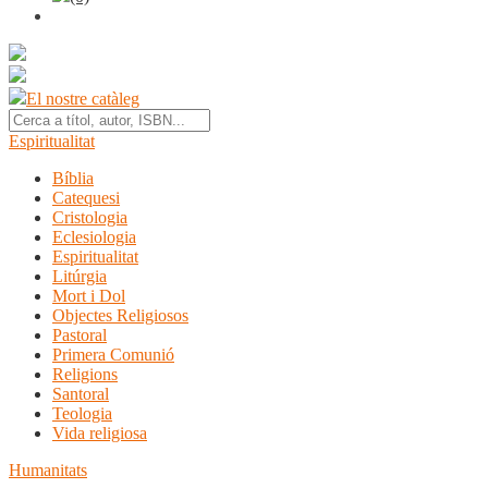
El nostre catàleg
Espiritualitat
Bíblia
Catequesi
Cristologia
Eclesiologia
Espiritualitat
Litúrgia
Mort i Dol
Objectes Religiosos
Pastoral
Primera Comunió
Religions
Santoral
Teologia
Vida religiosa
Humanitats