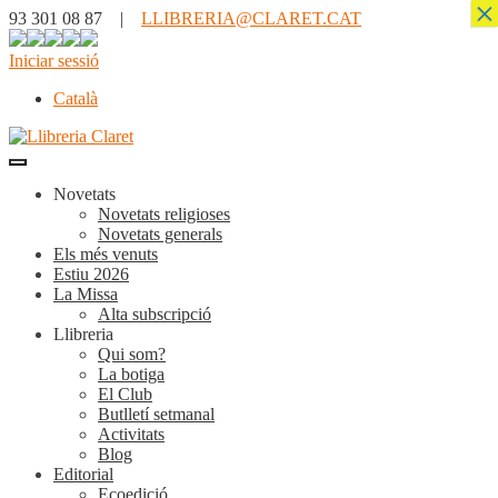
×
93 301 08 87 |
LLIBRERIA@CLARET.CAT
Iniciar sessió
Català
Novetats
Novetats religioses
Novetats generals
Els més venuts
Estiu 2026
La Missa
Alta subscripció
Llibreria
Qui som?
La botiga
El Club
Butlletí setmanal
Activitats
Blog
Editorial
Ecoedició