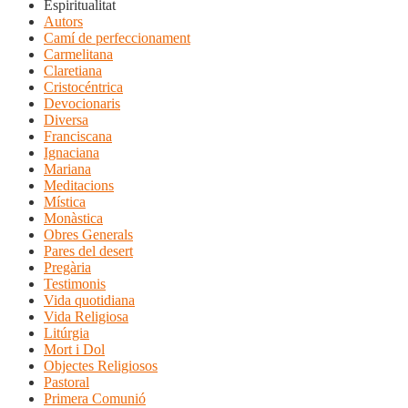
Espiritualitat
Autors
Camí de perfeccionament
Carmelitana
Claretiana
Cristocéntrica
Devocionaris
Diversa
Franciscana
Ignaciana
Mariana
Meditacions
Mística
Monàstica
Obres Generals
Pares del desert
Pregària
Testimonis
Vida quotidiana
Vida Religiosa
Litúrgia
Mort i Dol
Objectes Religiosos
Pastoral
Primera Comunió