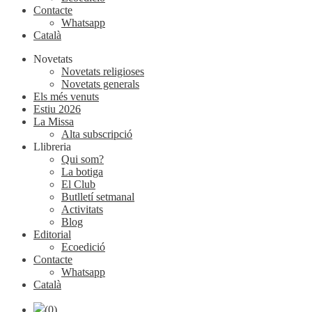
Contacte
Whatsapp
Català
Novetats
Novetats religioses
Novetats generals
Els més venuts
Estiu 2026
La Missa
Alta subscripció
Llibreria
Qui som?
La botiga
El Club
Butlletí setmanal
Activitats
Blog
Editorial
Ecoedició
Contacte
Whatsapp
Català
(0)