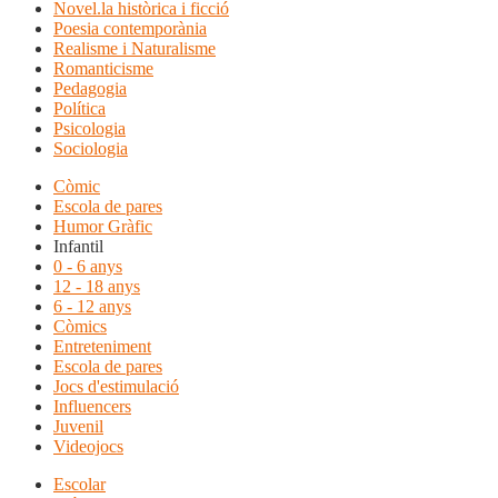
Novel.la històrica i ficció
Poesia contemporània
Realisme i Naturalisme
Romanticisme
Pedagogia
Política
Psicologia
Sociologia
Còmic
Escola de pares
Humor Gràfic
Infantil
0 - 6 anys
12 - 18 anys
6 - 12 anys
Còmics
Entreteniment
Escola de pares
Jocs d'estimulació
Influencers
Juvenil
Videojocs
Escolar