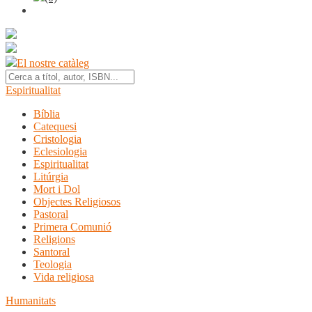
El nostre catàleg
Espiritualitat
Bíblia
Catequesi
Cristologia
Eclesiologia
Espiritualitat
Litúrgia
Mort i Dol
Objectes Religiosos
Pastoral
Primera Comunió
Religions
Santoral
Teologia
Vida religiosa
Humanitats