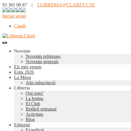
93 301 08 87 |
LLIBRERIA@CLARET.CAT
Iniciar sessió
Català
Novetats
Novetats religioses
Novetats generals
Els més venuts
Estiu 2026
La Missa
Alta subscripció
Llibreria
Qui som?
La botiga
El Club
Butlletí setmanal
Activitats
Blog
Editorial
Ecoedició