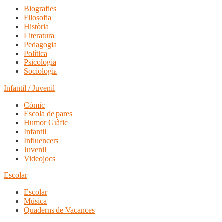
Biografies
Filosofia
Història
Literatura
Pedagogia
Política
Psicologia
Sociologia
Infantil / Juvenil
Còmic
Escola de pares
Humor Gràfic
Infantil
Influencers
Juvenil
Videojocs
Escolar
Escolar
Música
Quaderns de Vacances