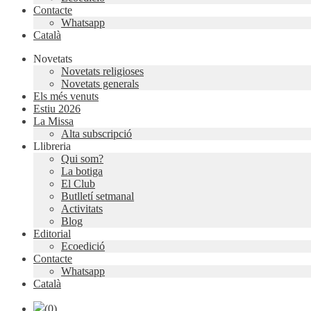
Contacte
Whatsapp
Català
Novetats
Novetats religioses
Novetats generals
Els més venuts
Estiu 2026
La Missa
Alta subscripció
Llibreria
Qui som?
La botiga
El Club
Butlletí setmanal
Activitats
Blog
Editorial
Ecoedició
Contacte
Whatsapp
Català
(0)