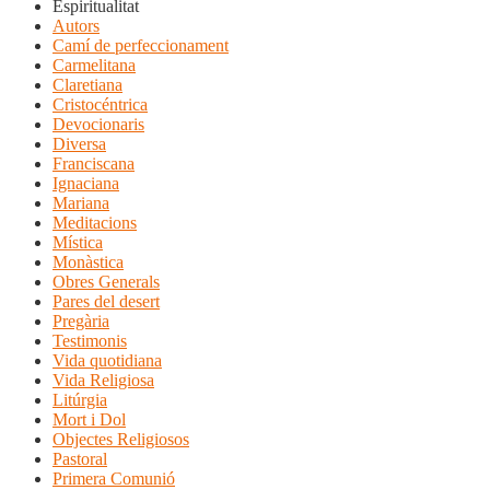
Espiritualitat
Autors
Camí de perfeccionament
Carmelitana
Claretiana
Cristocéntrica
Devocionaris
Diversa
Franciscana
Ignaciana
Mariana
Meditacions
Mística
Monàstica
Obres Generals
Pares del desert
Pregària
Testimonis
Vida quotidiana
Vida Religiosa
Litúrgia
Mort i Dol
Objectes Religiosos
Pastoral
Primera Comunió