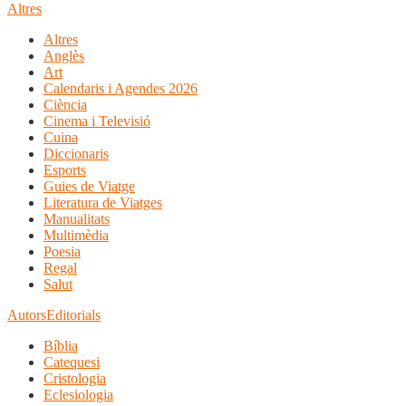
Altres
Altres
Anglès
Art
Calendaris i Agendes 2026
Ciència
Cinema i Televisió
Cuina
Diccionaris
Esports
Guies de Viatge
Literatura de Viatges
Manualitats
Multimèdia
Poesia
Regal
Salut
Autors
Editorials
Bíblia
Catequesi
Cristologia
Eclesiologia