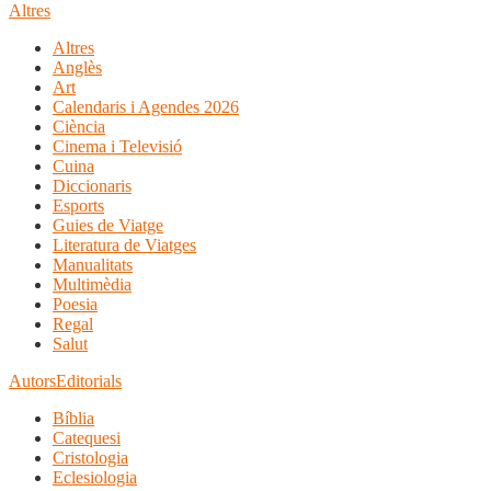
Altres
Altres
Anglès
Art
Calendaris i Agendes 2026
Ciència
Cinema i Televisió
Cuina
Diccionaris
Esports
Guies de Viatge
Literatura de Viatges
Manualitats
Multimèdia
Poesia
Regal
Salut
Autors
Editorials
Bíblia
Catequesi
Cristologia
Eclesiologia