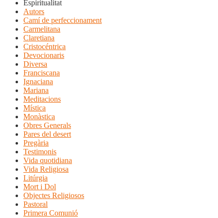
Espiritualitat
Autors
Camí de perfeccionament
Carmelitana
Claretiana
Cristocéntrica
Devocionaris
Diversa
Franciscana
Ignaciana
Mariana
Meditacions
Mística
Monàstica
Obres Generals
Pares del desert
Pregària
Testimonis
Vida quotidiana
Vida Religiosa
Litúrgia
Mort i Dol
Objectes Religiosos
Pastoral
Primera Comunió