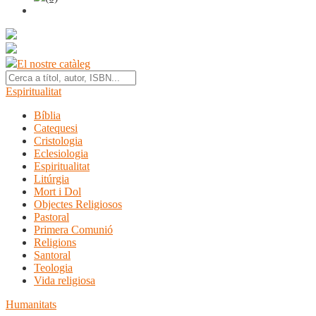
El nostre catàleg
Espiritualitat
Bíblia
Catequesi
Cristologia
Eclesiologia
Espiritualitat
Litúrgia
Mort i Dol
Objectes Religiosos
Pastoral
Primera Comunió
Religions
Santoral
Teologia
Vida religiosa
Humanitats