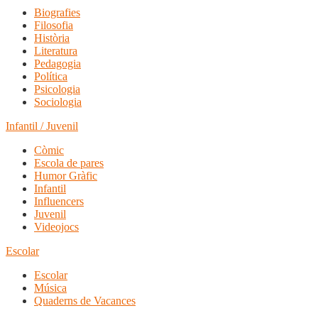
Biografies
Filosofia
Història
Literatura
Pedagogia
Política
Psicologia
Sociologia
Infantil / Juvenil
Còmic
Escola de pares
Humor Gràfic
Infantil
Influencers
Juvenil
Videojocs
Escolar
Escolar
Música
Quaderns de Vacances