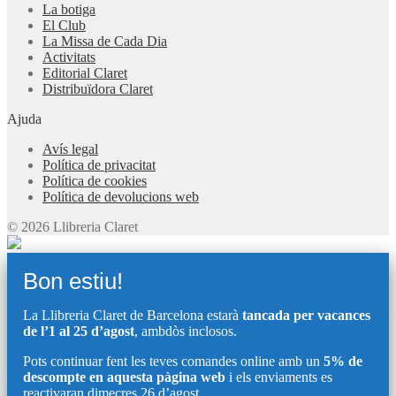
La botiga
El Club
La Missa de Cada Dia
Activitats
Editorial Claret
Distribuïdora Claret
Ajuda
Avís legal
Política de privacitat
Política de cookies
Política de devolucions web
© 2026 Llibreria Claret
Bon estiu!
La Llibreria Claret de Barcelona estarà
tancada per vacances
de l’1 al 25 d’agost
, ambdòs inclosos.
Pots continuar fent les teves comandes online amb un
5% de
descompte en aquesta pàgina web
i els enviaments es
reactivaran dimecres 26 d’agost.