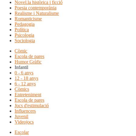
Novel.la històrica i ficció
Poesia contemporània
Realisme i Naturalisme
Romanticisme
Pedagogia
Política
Psicologia
Sociologia
Còmic
Escola de pares
Humor Gràfic
Infantil
0 - 6 anys
12 - 18 anys
6 - 12 anys
Còmics
Entreteniment
Escola de pares
Jocs d'estimulació
Influencers
Juvenil
Videojocs
Escolar