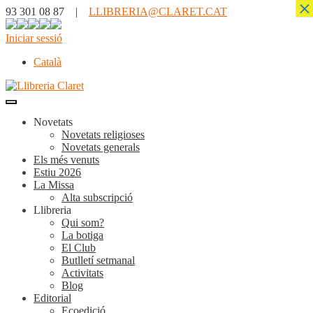
×
93 301 08 87 |
LLIBRERIA@CLARET.CAT
Iniciar sessió
Català
Novetats
Novetats religioses
Novetats generals
Els més venuts
Estiu 2026
La Missa
Alta subscripció
Llibreria
Qui som?
La botiga
El Club
Butlletí setmanal
Activitats
Blog
Editorial
Ecoedició