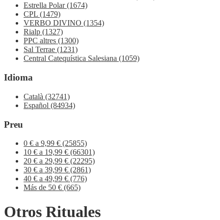
Estrella Polar
(1674)
CPL
(1479)
VERBO DIVINO
(1354)
Rialp
(1327)
PPC altres
(1300)
Sal Terrae
(1231)
Central Catequística Salesiana
(1059)
Idioma
Català
(32741)
Español
(84934)
Preu
0 € a 9,99 €
(25855)
10 € a 19,99 €
(66301)
20 € a 29,99 €
(22295)
30 € a 39,99 €
(2861)
40 € a 49,99 €
(776)
Más de 50 €
(665)
Otros Rituales