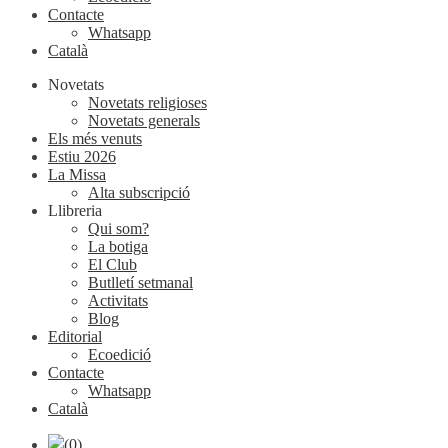
Contacte
Whatsapp
Català
Novetats
Novetats religioses
Novetats generals
Els més venuts
Estiu 2026
La Missa
Alta subscripció
Llibreria
Qui som?
La botiga
El Club
Butlletí setmanal
Activitats
Blog
Editorial
Ecoedició
Contacte
Whatsapp
Català
(0)