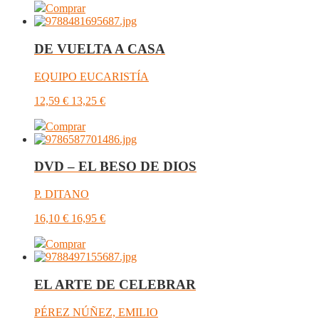
Comprar
DE VUELTA A CASA
EQUIPO EUCARISTÍA
12,59
€
13,25
€
Comprar
DVD – EL BESO DE DIOS
P. DITANO
16,10
€
16,95
€
Comprar
EL ARTE DE CELEBRAR
PÉREZ NÚÑEZ, EMILIO