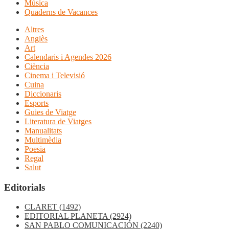
Música
Quaderns de Vacances
Altres
Anglès
Art
Calendaris i Agendes 2026
Ciència
Cinema i Televisió
Cuina
Diccionaris
Esports
Guies de Viatge
Literatura de Viatges
Manualitats
Multimèdia
Poesia
Regal
Salut
Editorials
CLARET
(1492)
EDITORIAL PLANETA
(2924)
SAN PABLO COMUNICACIÓN
(2240)