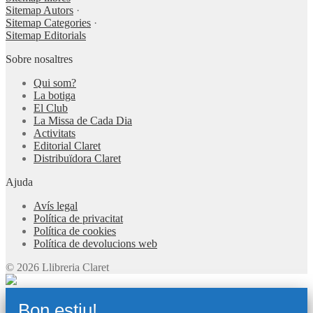
Sitemap Autors
·
Sitemap Categories
·
Sitemap Editorials
Sobre nosaltres
Qui som?
La botiga
El Club
La Missa de Cada Dia
Activitats
Editorial Claret
Distribuïdora Claret
Ajuda
Avís legal
Política de privacitat
Política de cookies
Política de devolucions web
© 2026 Llibreria Claret
Bon estiu!