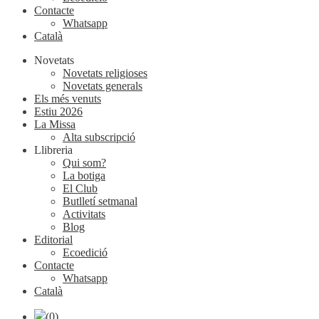
Contacte
Whatsapp
Català
Novetats
Novetats religioses
Novetats generals
Els més venuts
Estiu 2026
La Missa
Alta subscripció
Llibreria
Qui som?
La botiga
El Club
Butlletí setmanal
Activitats
Blog
Editorial
Ecoedició
Contacte
Whatsapp
Català
(0)