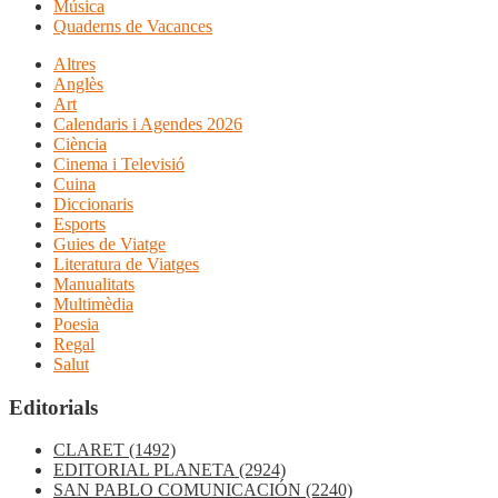
Música
Quaderns de Vacances
Altres
Anglès
Art
Calendaris i Agendes 2026
Ciència
Cinema i Televisió
Cuina
Diccionaris
Esports
Guies de Viatge
Literatura de Viatges
Manualitats
Multimèdia
Poesia
Regal
Salut
Editorials
CLARET
(1492)
EDITORIAL PLANETA
(2924)
SAN PABLO COMUNICACIÓN
(2240)