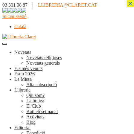
×
93 301 08 87 |
LLIBRERIA@CLARET.CAT
Iniciar sessió
Català
Novetats
Novetats religioses
Novetats generals
Els més venuts
Estiu 2026
La Missa
Alta subscripció
Llibreria
Qui som?
La botiga
El Club
Butlletí setmanal
Activitats
Blog
Editorial
Ecoedició