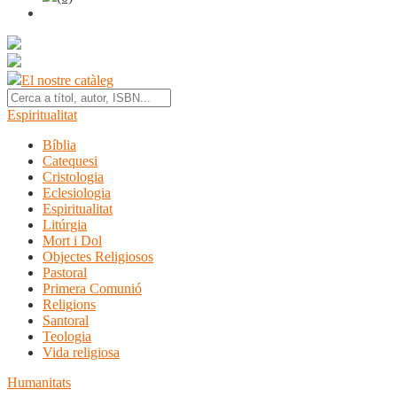
El nostre catàleg
Espiritualitat
Bíblia
Catequesi
Cristologia
Eclesiologia
Espiritualitat
Litúrgia
Mort i Dol
Objectes Religiosos
Pastoral
Primera Comunió
Religions
Santoral
Teologia
Vida religiosa
Humanitats