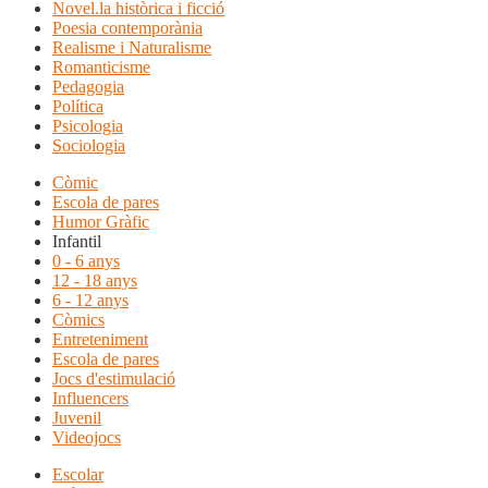
Novel.la històrica i ficció
Poesia contemporània
Realisme i Naturalisme
Romanticisme
Pedagogia
Política
Psicologia
Sociologia
Còmic
Escola de pares
Humor Gràfic
Infantil
0 - 6 anys
12 - 18 anys
6 - 12 anys
Còmics
Entreteniment
Escola de pares
Jocs d'estimulació
Influencers
Juvenil
Videojocs
Escolar