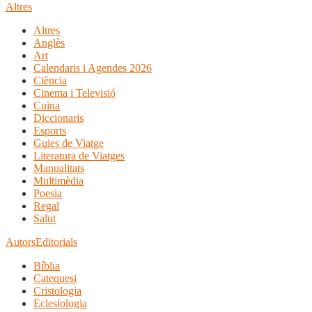
Altres
Altres
Anglès
Art
Calendaris i Agendes 2026
Ciència
Cinema i Televisió
Cuina
Diccionaris
Esports
Guies de Viatge
Literatura de Viatges
Manualitats
Multimèdia
Poesia
Regal
Salut
Autors
Editorials
Bíblia
Catequesi
Cristologia
Eclesiologia