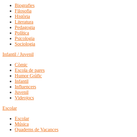
Biografies
Filosofia
Història
Literatura
Pedagogia
Política
Psicologia
Sociologia
Infantil / Juvenil
Còmic
Escola de pares
Humor Gràfic
Infantil
Influencers
Juvenil
Videojocs
Escolar
Escolar
Música
Quaderns de Vacances