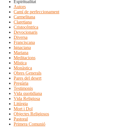
Espiritualitat
Autors
Camí de perfeccionament
Carmelitana
Claretiana
Cristocéntrica
Devocionaris
Diversa
Franciscana
Ignaciana
Mariana
Meditacions
Mística
Monàstica
Obres Generals
Pares del desert
Pregària
Testimonis
Vida quotidiana
Vida Religiosa
Litúrgia
Mort i Dol
Objectes Religiosos
Pastoral
Primera Comunió