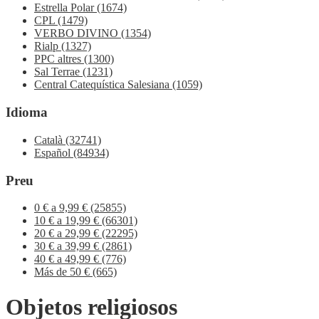
Estrella Polar
(1674)
CPL
(1479)
VERBO DIVINO
(1354)
Rialp
(1327)
PPC altres
(1300)
Sal Terrae
(1231)
Central Catequística Salesiana
(1059)
Idioma
Català
(32741)
Español
(84934)
Preu
0 € a 9,99 €
(25855)
10 € a 19,99 €
(66301)
20 € a 29,99 €
(22295)
30 € a 39,99 €
(2861)
40 € a 49,99 €
(776)
Más de 50 €
(665)
Objetos religiosos