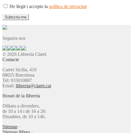
He llegit i accepto la
política de privacitat
Segueix-nos
© 2026 Llibreria Claret
Contacte
Carrer Sicília, 410
08025 Barcelona
Tel: 933010887
Email:
llibreria@claret.cat
Horari de la llibreria
Dilluns a divendres,
de 10 a 14 i de 16 a 20.
Dissabtes, de 10 a 14h.
Sitemap
·
Sitemap llibres
·