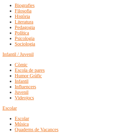
Biografies
Filosofia
Història
Literatura
Pedagogia
Política
Psicologia
Sociologia
Infantil / Juvenil
Còmic
Escola de pares
Humor Gràfic
Infantil
Influencers
Juvenil
Videojocs
Escolar
Escolar
Música
Quaderns de Vacances