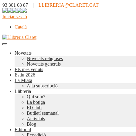
93 301 08 87 |
LLIBRERIA@CLARET.CAT
Iniciar sessió
Català
Novetats
Novetats religioses
Novetats generals
Els més venuts
Estiu 2026
La Missa
Alta subscripció
Llibreria
Qui som?
La botiga
El Club
Butlletí setmanal
Activitats
Blog
Editorial
Ecoedició