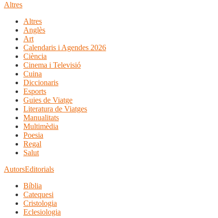
Altres
Altres
Anglès
Art
Calendaris i Agendes 2026
Ciència
Cinema i Televisió
Cuina
Diccionaris
Esports
Guies de Viatge
Literatura de Viatges
Manualitats
Multimèdia
Poesia
Regal
Salut
Autors
Editorials
Bíblia
Catequesi
Cristologia
Eclesiologia