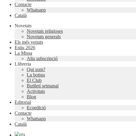
Contacte
Whatsapp
Català
Novetats
Novetats religioses
Novetats generals
Els més venuts
Estiu 2026
La Missa
Alta subscripció
Llibreria
Qui som?
La botiga
El Club
Butlletí setmanal
Activitats
Blog
Editorial
Ecoedició
Contacte
Whatsapp
Català
(0)