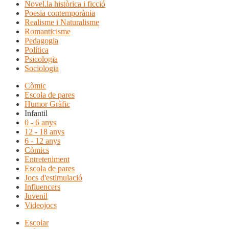
Novel.la històrica i ficció
Poesia contemporània
Realisme i Naturalisme
Romanticisme
Pedagogia
Política
Psicologia
Sociologia
Còmic
Escola de pares
Humor Gràfic
Infantil
0 - 6 anys
12 - 18 anys
6 - 12 anys
Còmics
Entreteniment
Escola de pares
Jocs d'estimulació
Influencers
Juvenil
Videojocs
Escolar