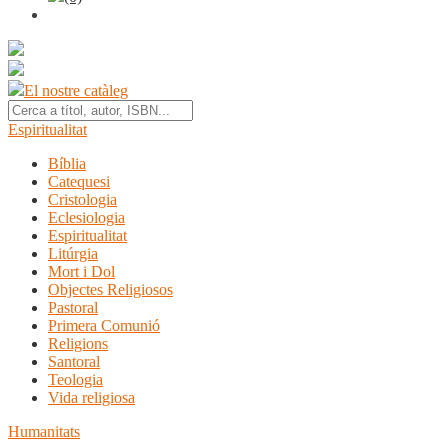
El nostre catàleg
Espiritualitat
Bíblia
Catequesi
Cristologia
Eclesiologia
Espiritualitat
Litúrgia
Mort i Dol
Objectes Religiosos
Pastoral
Primera Comunió
Religions
Santoral
Teologia
Vida religiosa
Humanitats