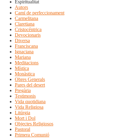
Espiritualitat
Autors
Camí de perfeccionament
Carmelitana
Claretiana
Cristocéntrica
Devocionaris
Diversa
Franciscana
Ignaciana
Mariana
Meditacions
Mística
Monàstica
Obres Generals
Pares del desert
Pregària
Testimonis
Vida quotidiana
Vida Religiosa
Litúrgia
Mort i Dol
Objectes Religiosos
Pastoral
Primera Comunió