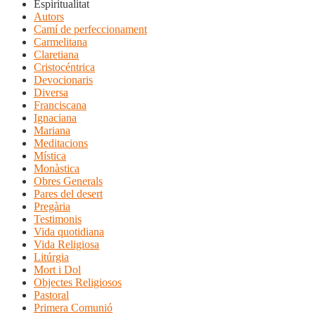
Espiritualitat
Autors
Camí de perfeccionament
Carmelitana
Claretiana
Cristocéntrica
Devocionaris
Diversa
Franciscana
Ignaciana
Mariana
Meditacions
Mística
Monàstica
Obres Generals
Pares del desert
Pregària
Testimonis
Vida quotidiana
Vida Religiosa
Litúrgia
Mort i Dol
Objectes Religiosos
Pastoral
Primera Comunió