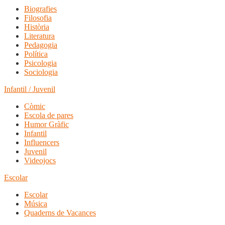
Biografies
Filosofia
Història
Literatura
Pedagogia
Política
Psicologia
Sociologia
Infantil / Juvenil
Còmic
Escola de pares
Humor Gràfic
Infantil
Influencers
Juvenil
Videojocs
Escolar
Escolar
Música
Quaderns de Vacances