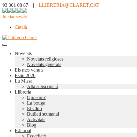
93 301 08 87 |
LLIBRERIA@CLARET.CAT
Iniciar sessió
Català
Novetats
Novetats religioses
Novetats generals
Els més venuts
Estiu 2026
La Missa
Alta subscripció
Llibreria
Qui som?
La botiga
El Club
Butlletí setmanal
Activitats
Blog
Editorial
Ecoedició