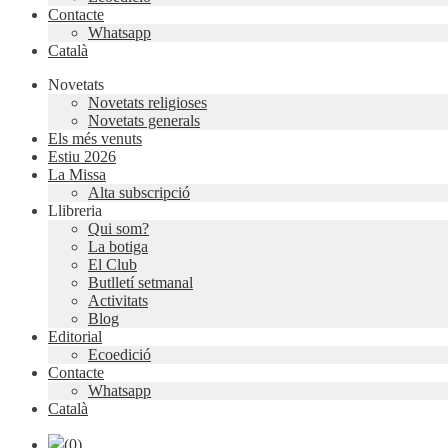
Contacte
Whatsapp
Català
Novetats
Novetats religioses
Novetats generals
Els més venuts
Estiu 2026
La Missa
Alta subscripció
Llibreria
Qui som?
La botiga
El Club
Butlletí setmanal
Activitats
Blog
Editorial
Ecoedició
Contacte
Whatsapp
Català
(0)