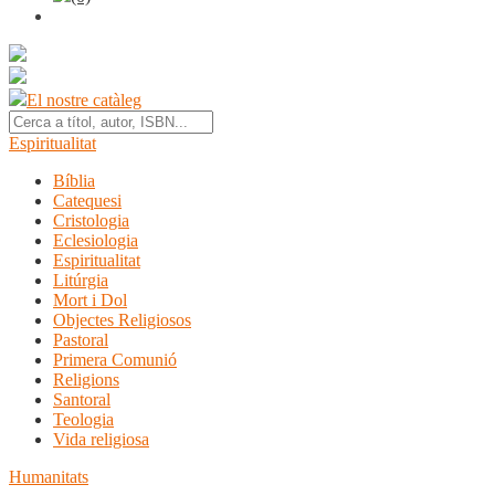
El nostre catàleg
Espiritualitat
Bíblia
Catequesi
Cristologia
Eclesiologia
Espiritualitat
Litúrgia
Mort i Dol
Objectes Religiosos
Pastoral
Primera Comunió
Religions
Santoral
Teologia
Vida religiosa
Humanitats