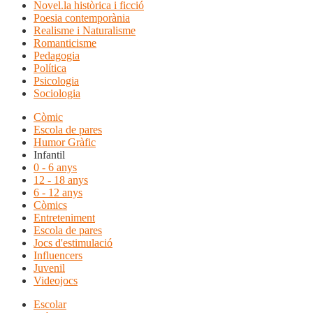
Novel.la històrica i ficció
Poesia contemporània
Realisme i Naturalisme
Romanticisme
Pedagogia
Política
Psicologia
Sociologia
Còmic
Escola de pares
Humor Gràfic
Infantil
0 - 6 anys
12 - 18 anys
6 - 12 anys
Còmics
Entreteniment
Escola de pares
Jocs d'estimulació
Influencers
Juvenil
Videojocs
Escolar