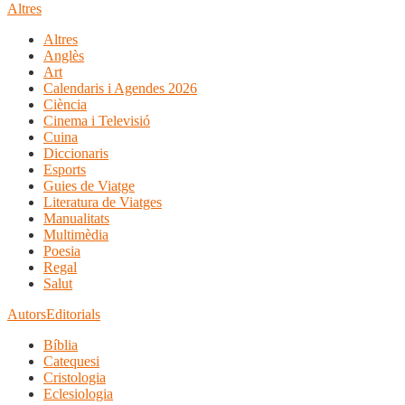
Altres
Altres
Anglès
Art
Calendaris i Agendes 2026
Ciència
Cinema i Televisió
Cuina
Diccionaris
Esports
Guies de Viatge
Literatura de Viatges
Manualitats
Multimèdia
Poesia
Regal
Salut
Autors
Editorials
Bíblia
Catequesi
Cristologia
Eclesiologia