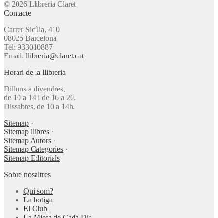
© 2026 Llibreria Claret
Contacte
Carrer Sicília, 410
08025 Barcelona
Tel: 933010887
Email:
llibreria@claret.cat
Horari de la llibreria
Dilluns a divendres,
de 10 a 14 i de 16 a 20.
Dissabtes, de 10 a 14h.
Sitemap
·
Sitemap llibres
·
Sitemap Autors
·
Sitemap Categories
·
Sitemap Editorials
Sobre nosaltres
Qui som?
La botiga
El Club
La Missa de Cada Dia