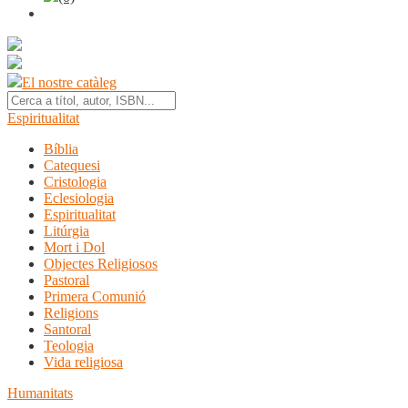
El nostre catàleg
Espiritualitat
Bíblia
Catequesi
Cristologia
Eclesiologia
Espiritualitat
Litúrgia
Mort i Dol
Objectes Religiosos
Pastoral
Primera Comunió
Religions
Santoral
Teologia
Vida religiosa
Humanitats