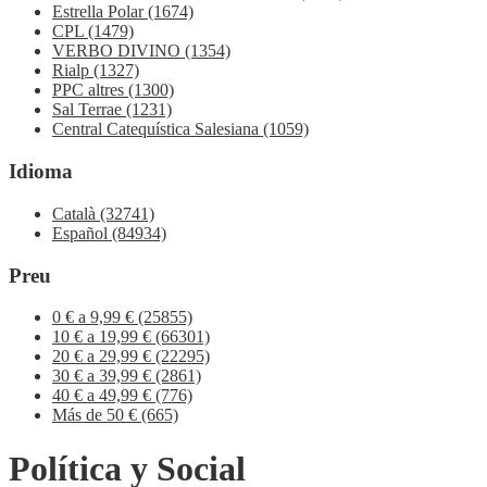
Estrella Polar
(1674)
CPL
(1479)
VERBO DIVINO
(1354)
Rialp
(1327)
PPC altres
(1300)
Sal Terrae
(1231)
Central Catequística Salesiana
(1059)
Idioma
Català
(32741)
Español
(84934)
Preu
0 € a 9,99 €
(25855)
10 € a 19,99 €
(66301)
20 € a 29,99 €
(22295)
30 € a 39,99 €
(2861)
40 € a 49,99 €
(776)
Más de 50 €
(665)
Política y Social