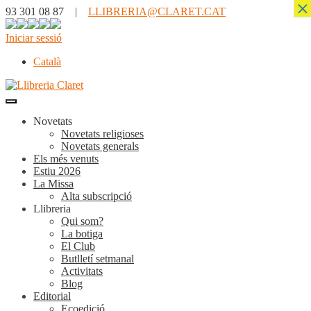
×
93 301 08 87 |
LLIBRERIA@CLARET.CAT
Iniciar sessió
Català
Novetats
Novetats religioses
Novetats generals
Els més venuts
Estiu 2026
La Missa
Alta subscripció
Llibreria
Qui som?
La botiga
El Club
Butlletí setmanal
Activitats
Blog
Editorial
Ecoedició