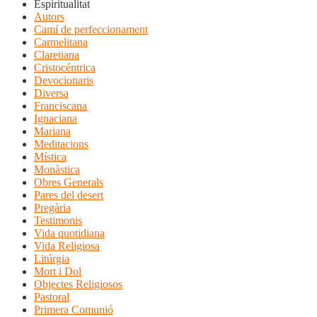
Espiritualitat
Autors
Camí de perfeccionament
Carmelitana
Claretiana
Cristocéntrica
Devocionaris
Diversa
Franciscana
Ignaciana
Mariana
Meditacions
Mística
Monàstica
Obres Generals
Pares del desert
Pregària
Testimonis
Vida quotidiana
Vida Religiosa
Litúrgia
Mort i Dol
Objectes Religiosos
Pastoral
Primera Comunió