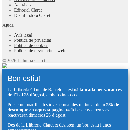
Activitats
Editorial Claret
Distribuïdora Claret
Ajuda
Avís legal
Política de privacitat
Política de cookies
Política de devolucions web
© 2026 Llibreria Claret
Bon estiu!
La Llibreria Claret de Barcelona estarà
tancada per vacances
de l’1 al 25 d’agost
, ambdòs inclosos.
Pots continuar fent les teves comandes online amb un
5% de
descompte en aquesta pàgina web
i els enviaments es
reactivaran dimecres 26 d’agost.
Des de la Llibreria Claret et desitgem un bon estiu i unes