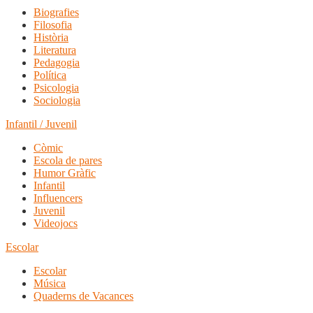
Biografies
Filosofia
Història
Literatura
Pedagogia
Política
Psicologia
Sociologia
Infantil / Juvenil
Còmic
Escola de pares
Humor Gràfic
Infantil
Influencers
Juvenil
Videojocs
Escolar
Escolar
Música
Quaderns de Vacances