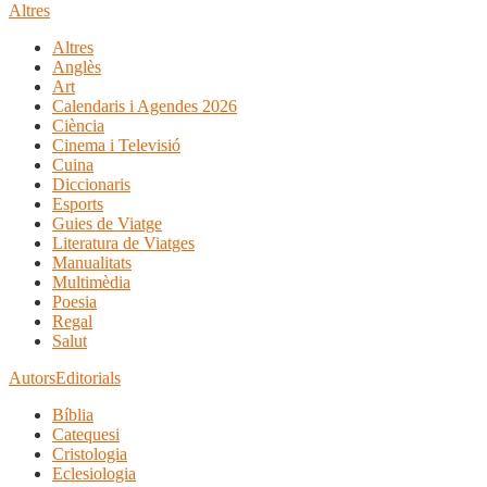
Altres
Altres
Anglès
Art
Calendaris i Agendes 2026
Ciència
Cinema i Televisió
Cuina
Diccionaris
Esports
Guies de Viatge
Literatura de Viatges
Manualitats
Multimèdia
Poesia
Regal
Salut
Autors
Editorials
Bíblia
Catequesi
Cristologia
Eclesiologia