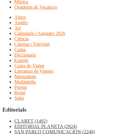
Música
Quaderns de Vacances
Altres
Anglès
Art
Calendaris i Agendes 2026
Ciència
Cinema i Televisió
Cuina
Diccionaris
Esports
Guies de Viatge
Literatura de Viatges
Manualitats
Multimèdia
Poesia
Regal
Salut
Editorials
CLARET
(1492)
EDITORIAL PLANETA
(2924)
SAN PABLO COMUNICACIÓN
(2240)