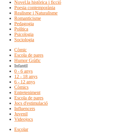
Novel.la històrica i ficció
Poesia contemporània
Realisme i Naturalisme
Romanticisme
Pedagogia
Política
Psicologia
Sociologia
Còmic
Escola de pares
Humor Gràfic
Infantil
0 - 6 anys
12 - 18 anys
6 - 12 anys
Còmics
Entreteniment
Escola de pares
Jocs d'estimulació
Influencers
Juvenil
Videojocs
Escolar