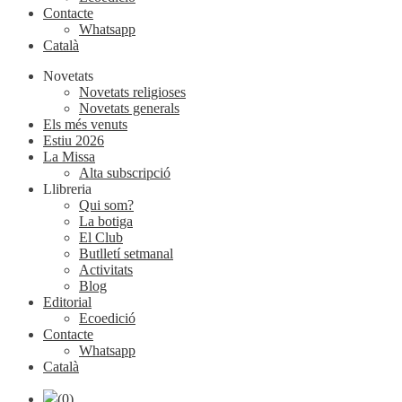
Contacte
Whatsapp
Català
Novetats
Novetats religioses
Novetats generals
Els més venuts
Estiu 2026
La Missa
Alta subscripció
Llibreria
Qui som?
La botiga
El Club
Butlletí setmanal
Activitats
Blog
Editorial
Ecoedició
Contacte
Whatsapp
Català
(0)