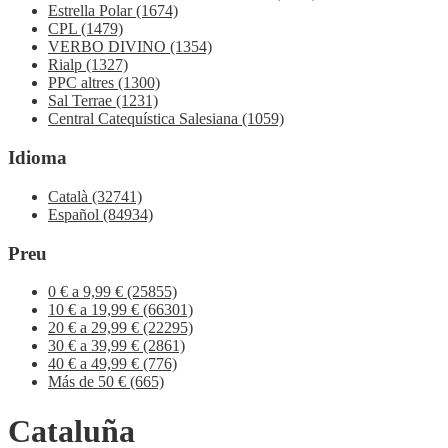
Estrella Polar
(1674)
CPL
(1479)
VERBO DIVINO
(1354)
Rialp
(1327)
PPC altres
(1300)
Sal Terrae
(1231)
Central Catequística Salesiana
(1059)
Idioma
Català
(32741)
Español
(84934)
Preu
0 € a 9,99 €
(25855)
10 € a 19,99 €
(66301)
20 € a 29,99 €
(22295)
30 € a 39,99 €
(2861)
40 € a 49,99 €
(776)
Más de 50 €
(665)
Cataluña