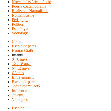
Novel.la històrica i ficció
Poesia contemporània
Realisme i Naturalisme
Romanticisme
Pedagogia
Política
Psicologia
Sociologia
Còmic
Escola de pares
Humor Gràfic
Infantil
0 - 6 anys
12 - 18 anys
6 - 12 anys
Còmics
Entreteniment
Escola de pares
Jocs d'estimulació
Influencers
Juvenil
Videojocs
Escolar