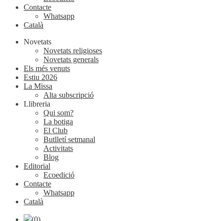
Contacte
Whatsapp
Català
Novetats
Novetats religioses
Novetats generals
Els més venuts
Estiu 2026
La Missa
Alta subscripció
Llibreria
Qui som?
La botiga
El Club
Butlletí setmanal
Activitats
Blog
Editorial
Ecoedició
Contacte
Whatsapp
Català
(0)