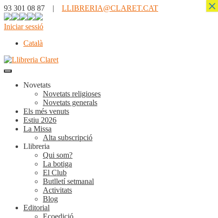
×
93 301 08 87 |
LLIBRERIA@CLARET.CAT
Iniciar sessió
Català
Novetats
Novetats religioses
Novetats generals
Els més venuts
Estiu 2026
La Missa
Alta subscripció
Llibreria
Qui som?
La botiga
El Club
Butlletí setmanal
Activitats
Blog
Editorial
Ecoedició