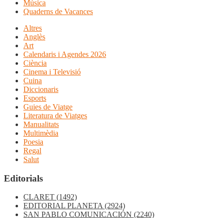
Música
Quaderns de Vacances
Altres
Anglès
Art
Calendaris i Agendes 2026
Ciència
Cinema i Televisió
Cuina
Diccionaris
Esports
Guies de Viatge
Literatura de Viatges
Manualitats
Multimèdia
Poesia
Regal
Salut
Editorials
CLARET
(1492)
EDITORIAL PLANETA
(2924)
SAN PABLO COMUNICACIÓN
(2240)