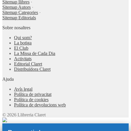
Sitemap llibres
·
Sitemap Autors
·
Sitemap Categories
·
Sitemap Editorials
Sobre nosaltres
Qui som?
La botiga
El Club
La Missa de Cada Dia
Activitats
Editorial Claret
Distribuïdora Claret
Ajuda
Avís legal
Política de privacitat
Política de cookies
Política de devolucions web
© 2026 Llibreria Claret