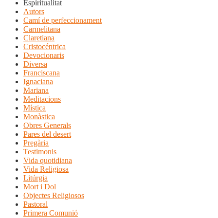
Espiritualitat
Autors
Camí de perfeccionament
Carmelitana
Claretiana
Cristocéntrica
Devocionaris
Diversa
Franciscana
Ignaciana
Mariana
Meditacions
Mística
Monàstica
Obres Generals
Pares del desert
Pregària
Testimonis
Vida quotidiana
Vida Religiosa
Litúrgia
Mort i Dol
Objectes Religiosos
Pastoral
Primera Comunió