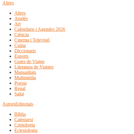
Altres
Altres
Anglès
Art
Calendaris i Agendes 2026
Ciència
Cinema i Televisió
Cuina
Diccionaris
Esports
Guies de Viatge
Literatura de Viatges
Manualitats
Multimèdia
Poesia
Regal
Salut
Autors
Editorials
Bíblia
Catequesi
Cristologia
Eclesiologia