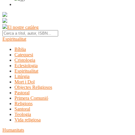
El nostre catàleg
Espiritualitat
Bíblia
Catequesi
Cristologia
Eclesiologia
Espiritualitat
Litúrgia
Mort i Dol
Objectes Religiosos
Pastoral
Primera Comunió
Religions
Santoral
Teologia
Vida religiosa
Humanitats