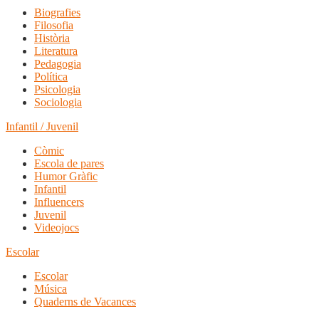
Biografies
Filosofia
Història
Literatura
Pedagogia
Política
Psicologia
Sociologia
Infantil / Juvenil
Còmic
Escola de pares
Humor Gràfic
Infantil
Influencers
Juvenil
Videojocs
Escolar
Escolar
Música
Quaderns de Vacances