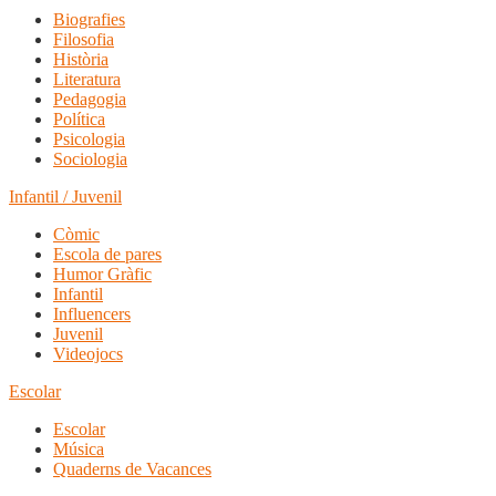
Biografies
Filosofia
Història
Literatura
Pedagogia
Política
Psicologia
Sociologia
Infantil / Juvenil
Còmic
Escola de pares
Humor Gràfic
Infantil
Influencers
Juvenil
Videojocs
Escolar
Escolar
Música
Quaderns de Vacances