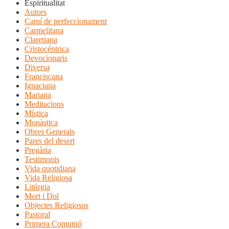
Espiritualitat
Autors
Camí de perfeccionament
Carmelitana
Claretiana
Cristocéntrica
Devocionaris
Diversa
Franciscana
Ignaciana
Mariana
Meditacions
Mística
Monàstica
Obres Generals
Pares del desert
Pregària
Testimonis
Vida quotidiana
Vida Religiosa
Litúrgia
Mort i Dol
Objectes Religiosos
Pastoral
Primera Comunió