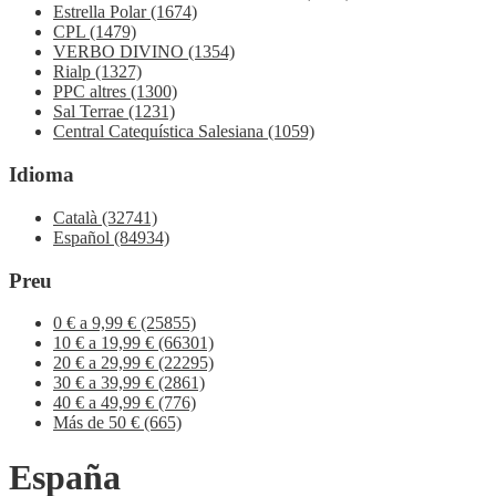
Estrella Polar
(1674)
CPL
(1479)
VERBO DIVINO
(1354)
Rialp
(1327)
PPC altres
(1300)
Sal Terrae
(1231)
Central Catequística Salesiana
(1059)
Idioma
Català
(32741)
Español
(84934)
Preu
0 € a 9,99 €
(25855)
10 € a 19,99 €
(66301)
20 € a 29,99 €
(22295)
30 € a 39,99 €
(2861)
40 € a 49,99 €
(776)
Más de 50 €
(665)
España