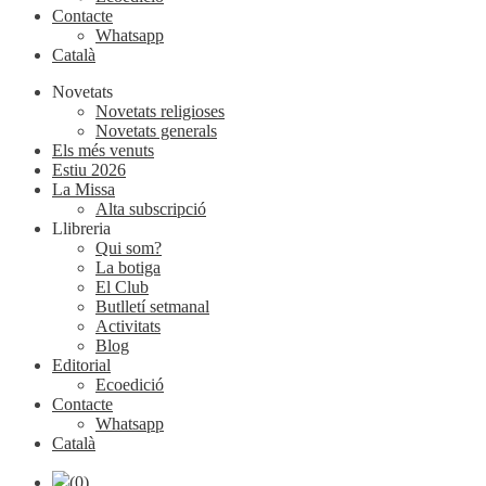
Contacte
Whatsapp
Català
Novetats
Novetats religioses
Novetats generals
Els més venuts
Estiu 2026
La Missa
Alta subscripció
Llibreria
Qui som?
La botiga
El Club
Butlletí setmanal
Activitats
Blog
Editorial
Ecoedició
Contacte
Whatsapp
Català
(0)