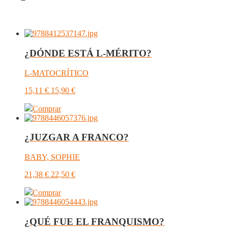
¿DÓNDE ESTÁ L-MÉRITO?
L-MATOCRÍTICO
15,11
€
15,90
€
Comprar
¿JUZGAR A FRANCO?
BABY, SOPHIE
21,38
€
22,50
€
Comprar
¿QUÉ FUE EL FRANQUISMO?