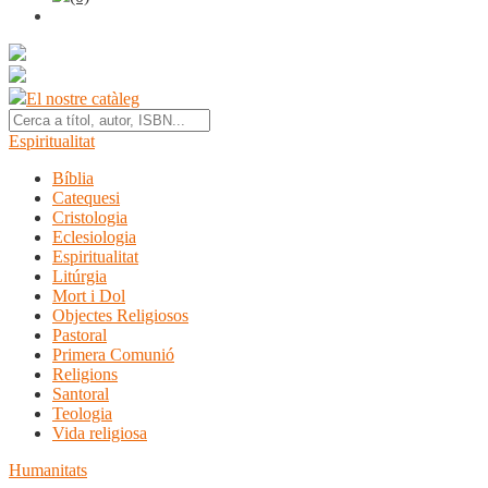
El nostre catàleg
Espiritualitat
Bíblia
Catequesi
Cristologia
Eclesiologia
Espiritualitat
Litúrgia
Mort i Dol
Objectes Religiosos
Pastoral
Primera Comunió
Religions
Santoral
Teologia
Vida religiosa
Humanitats