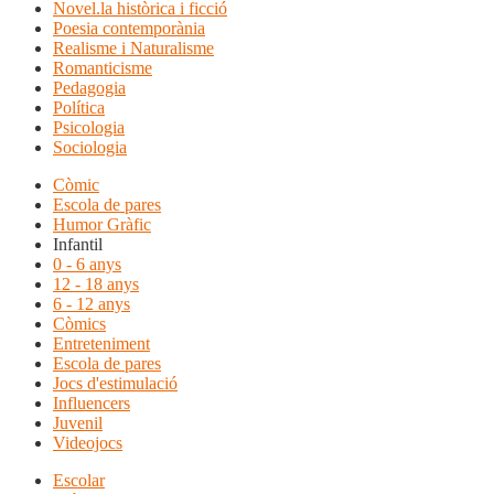
Novel.la històrica i ficció
Poesia contemporània
Realisme i Naturalisme
Romanticisme
Pedagogia
Política
Psicologia
Sociologia
Còmic
Escola de pares
Humor Gràfic
Infantil
0 - 6 anys
12 - 18 anys
6 - 12 anys
Còmics
Entreteniment
Escola de pares
Jocs d'estimulació
Influencers
Juvenil
Videojocs
Escolar