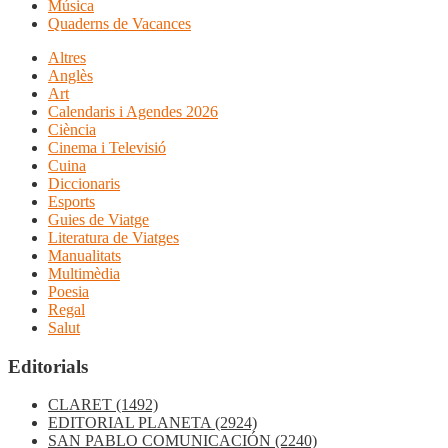
Música
Quaderns de Vacances
Altres
Anglès
Art
Calendaris i Agendes 2026
Ciència
Cinema i Televisió
Cuina
Diccionaris
Esports
Guies de Viatge
Literatura de Viatges
Manualitats
Multimèdia
Poesia
Regal
Salut
Editorials
CLARET
(1492)
EDITORIAL PLANETA
(2924)
SAN PABLO COMUNICACIÓN
(2240)