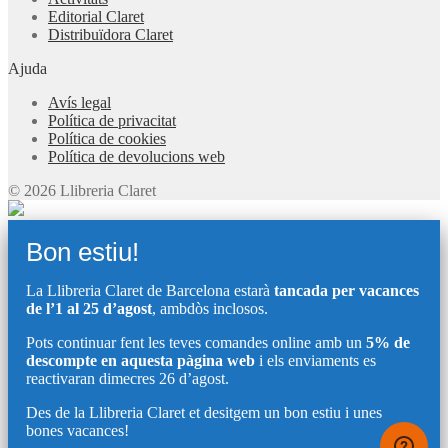
Editorial Claret
Distribuïdora Claret
Ajuda
Avís legal
Política de privacitat
Política de cookies
Política de devolucions web
© 2026 Llibreria Claret
Bon estiu!
La Llibreria Claret de Barcelona estarà
tancada per vacances
de l’1 al 25 d’agost
, ambdòs inclosos.
Pots continuar fent les teves comandes online amb un
5% de
descompte en aquesta pàgina web
i els enviaments es
reactivaran dimecres 26 d’agost.
Des de la Llibreria Claret et desitgem un bon estiu i unes
bones vacances!