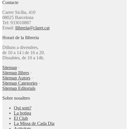
Contacte
Carrer Sicília, 410
08025 Barcelona
Tel: 933010887
Email:
llibreria@claret.cat
Horari de la llibreria
Dilluns a divendres,
de 10 a 14 i de 16 a 20.
Dissabtes, de 10 a 14h.
Sitemap
·
Sitemap llibres
·
Sitemap Autors
·
Sitemap Categories
·
Sitemap Editorials
Sobre nosaltres
Qui som?
La botiga
El Club
La Missa de Cada Dia
Activitats