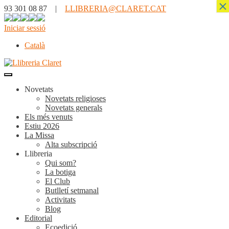
×
93 301 08 87 |
LLIBRERIA@CLARET.CAT
Iniciar sessió
Català
Novetats
Novetats religioses
Novetats generals
Els més venuts
Estiu 2026
La Missa
Alta subscripció
Llibreria
Qui som?
La botiga
El Club
Butlletí setmanal
Activitats
Blog
Editorial
Ecoedició