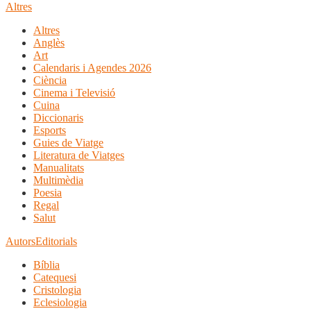
Altres
Altres
Anglès
Art
Calendaris i Agendes 2026
Ciència
Cinema i Televisió
Cuina
Diccionaris
Esports
Guies de Viatge
Literatura de Viatges
Manualitats
Multimèdia
Poesia
Regal
Salut
Autors
Editorials
Bíblia
Catequesi
Cristologia
Eclesiologia