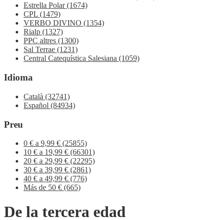
Estrella Polar
(1674)
CPL
(1479)
VERBO DIVINO
(1354)
Rialp
(1327)
PPC altres
(1300)
Sal Terrae
(1231)
Central Catequística Salesiana
(1059)
Idioma
Català
(32741)
Español
(84934)
Preu
0 € a 9,99 €
(25855)
10 € a 19,99 €
(66301)
20 € a 29,99 €
(22295)
30 € a 39,99 €
(2861)
40 € a 49,99 €
(776)
Más de 50 €
(665)
De la tercera edad