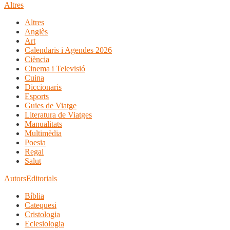
Altres
Altres
Anglès
Art
Calendaris i Agendes 2026
Ciència
Cinema i Televisió
Cuina
Diccionaris
Esports
Guies de Viatge
Literatura de Viatges
Manualitats
Multimèdia
Poesia
Regal
Salut
Autors
Editorials
Bíblia
Catequesi
Cristologia
Eclesiologia