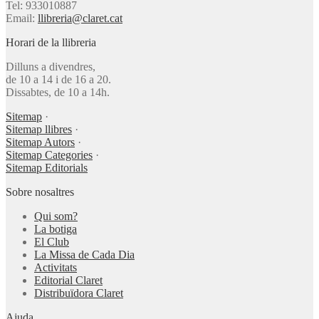
Tel: 933010887
Email:
llibreria@claret.cat
Horari de la llibreria
Dilluns a divendres,
de 10 a 14 i de 16 a 20.
Dissabtes, de 10 a 14h.
Sitemap
·
Sitemap llibres
·
Sitemap Autors
·
Sitemap Categories
·
Sitemap Editorials
Sobre nosaltres
Qui som?
La botiga
El Club
La Missa de Cada Dia
Activitats
Editorial Claret
Distribuïdora Claret
Ajuda