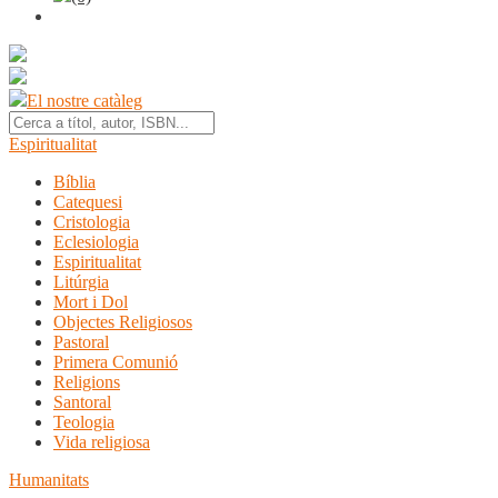
El nostre catàleg
Espiritualitat
Bíblia
Catequesi
Cristologia
Eclesiologia
Espiritualitat
Litúrgia
Mort i Dol
Objectes Religiosos
Pastoral
Primera Comunió
Religions
Santoral
Teologia
Vida religiosa
Humanitats