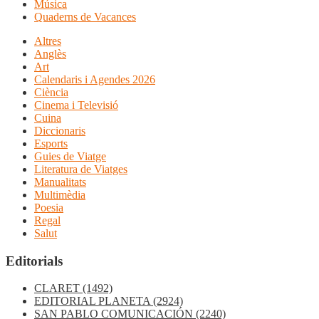
Música
Quaderns de Vacances
Altres
Anglès
Art
Calendaris i Agendes 2026
Ciència
Cinema i Televisió
Cuina
Diccionaris
Esports
Guies de Viatge
Literatura de Viatges
Manualitats
Multimèdia
Poesia
Regal
Salut
Editorials
CLARET
(1492)
EDITORIAL PLANETA
(2924)
SAN PABLO COMUNICACIÓN
(2240)