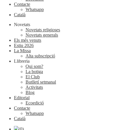
Contacte
Whatsapp
Català
Novetats
Novetats religioses
Novetats generals
Els més venuts
Estiu 2026
La Missa
Alta subscripció
Llibreria
Qui som?
La botiga
El Club
Butlletí setmanal
Activitats
Blog
Editorial
Ecoedició
Contacte
Whatsapp
Català
(0)