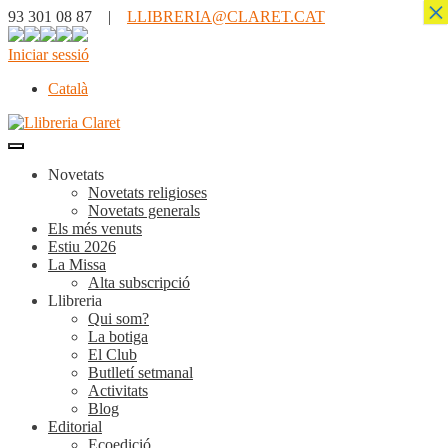
×
93 301 08 87 |
LLIBRERIA@CLARET.CAT
Iniciar sessió
Català
Novetats
Novetats religioses
Novetats generals
Els més venuts
Estiu 2026
La Missa
Alta subscripció
Llibreria
Qui som?
La botiga
El Club
Butlletí setmanal
Activitats
Blog
Editorial
Ecoedició