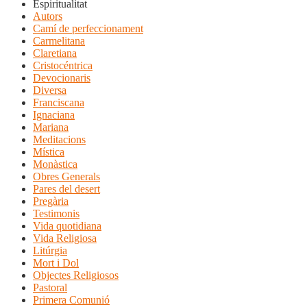
Espiritualitat
Autors
Camí de perfeccionament
Carmelitana
Claretiana
Cristocéntrica
Devocionaris
Diversa
Franciscana
Ignaciana
Mariana
Meditacions
Mística
Monàstica
Obres Generals
Pares del desert
Pregària
Testimonis
Vida quotidiana
Vida Religiosa
Litúrgia
Mort i Dol
Objectes Religiosos
Pastoral
Primera Comunió