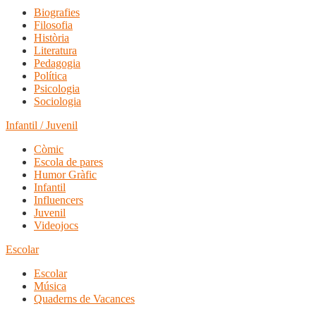
Biografies
Filosofia
Història
Literatura
Pedagogia
Política
Psicologia
Sociologia
Infantil / Juvenil
Còmic
Escola de pares
Humor Gràfic
Infantil
Influencers
Juvenil
Videojocs
Escolar
Escolar
Música
Quaderns de Vacances