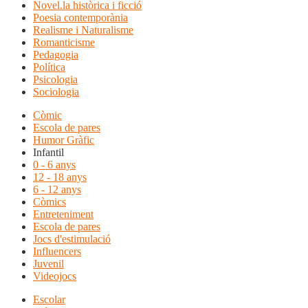
Novel.la històrica i ficció
Poesia contemporània
Realisme i Naturalisme
Romanticisme
Pedagogia
Política
Psicologia
Sociologia
Còmic
Escola de pares
Humor Gràfic
Infantil
0 - 6 anys
12 - 18 anys
6 - 12 anys
Còmics
Entreteniment
Escola de pares
Jocs d'estimulació
Influencers
Juvenil
Videojocs
Escolar