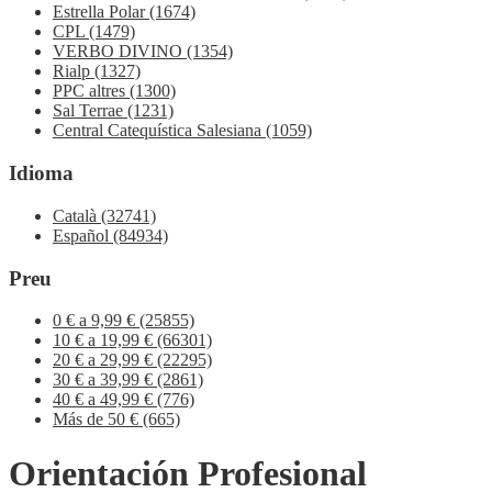
Estrella Polar
(1674)
CPL
(1479)
VERBO DIVINO
(1354)
Rialp
(1327)
PPC altres
(1300)
Sal Terrae
(1231)
Central Catequística Salesiana
(1059)
Idioma
Català
(32741)
Español
(84934)
Preu
0 € a 9,99 €
(25855)
10 € a 19,99 €
(66301)
20 € a 29,99 €
(22295)
30 € a 39,99 €
(2861)
40 € a 49,99 €
(776)
Más de 50 €
(665)
Orientación Profesional