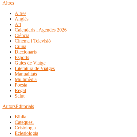
Altres
Altres
Anglès
Art
Calendaris i Agendes 2026
Ciència
Cinema i Televisió
Cuina
Diccionaris
Esports
Guies de Viatge
Literatura de Viatges
Manualitats
Multimèdia
Poesia
Regal
Salut
Autors
Editorials
Bíblia
Catequesi
Cristologia
Eclesiologia