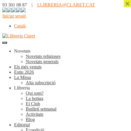
×
93 301 08 87 |
LLIBRERIA@CLARET.CAT
Iniciar sessió
Català
Novetats
Novetats religioses
Novetats generals
Els més venuts
Estiu 2026
La Missa
Alta subscripció
Llibreria
Qui som?
La botiga
El Club
Butlletí setmanal
Activitats
Blog
Editorial
Ecoedició