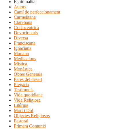
Espiritualitat
Autors
Camí de perfeccionament
Carmelitana
Claretiana
Cristocéntrica
Devocionaris
Diversa
Franciscana
Ignaciana
Mariana
Meditacions
Mística
Monàstica
Obres Generals
Pares del desert
Pregària
Testimonis
Vida quotidiana
Vida Religiosa
Litúrgia
Mort i Dol
Objectes Religiosos
Pastoral
Primera Comunió