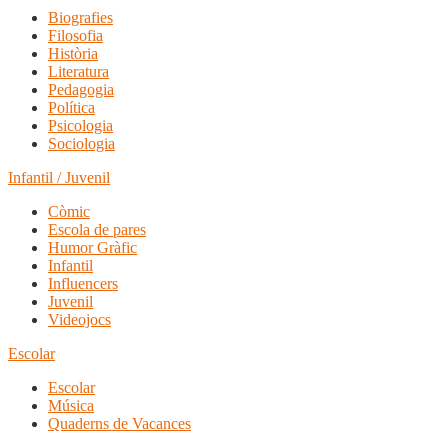
Biografies
Filosofia
Història
Literatura
Pedagogia
Política
Psicologia
Sociologia
Infantil / Juvenil
Còmic
Escola de pares
Humor Gràfic
Infantil
Influencers
Juvenil
Videojocs
Escolar
Escolar
Música
Quaderns de Vacances