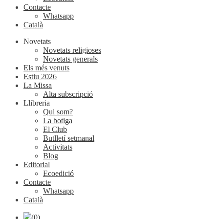
Contacte
Whatsapp
Català
Novetats
Novetats religioses
Novetats generals
Els més venuts
Estiu 2026
La Missa
Alta subscripció
Llibreria
Qui som?
La botiga
El Club
Butlletí setmanal
Activitats
Blog
Editorial
Ecoedició
Contacte
Whatsapp
Català
(0)