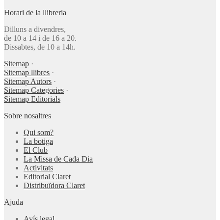
Horari de la llibreria
Dilluns a divendres,
de 10 a 14 i de 16 a 20.
Dissabtes, de 10 a 14h.
Sitemap
·
Sitemap llibres
·
Sitemap Autors
·
Sitemap Categories
·
Sitemap Editorials
Sobre nosaltres
Qui som?
La botiga
El Club
La Missa de Cada Dia
Activitats
Editorial Claret
Distribuïdora Claret
Ajuda
Avís legal