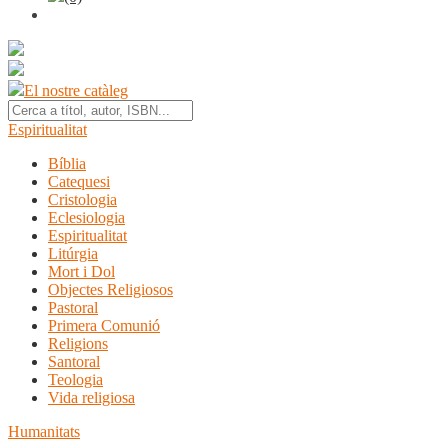
El nostre catàleg
Espiritualitat
Bíblia
Catequesi
Cristologia
Eclesiologia
Espiritualitat
Litúrgia
Mort i Dol
Objectes Religiosos
Pastoral
Primera Comunió
Religions
Santoral
Teologia
Vida religiosa
Humanitats