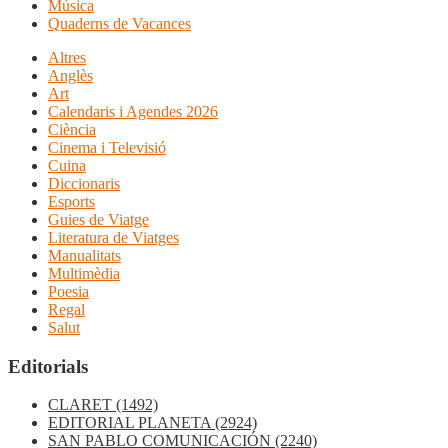
Música
Quaderns de Vacances
Altres
Anglès
Art
Calendaris i Agendes 2026
Ciència
Cinema i Televisió
Cuina
Diccionaris
Esports
Guies de Viatge
Literatura de Viatges
Manualitats
Multimèdia
Poesia
Regal
Salut
Editorials
CLARET
(1492)
EDITORIAL PLANETA
(2924)
SAN PABLO COMUNICACIÓN
(2240)