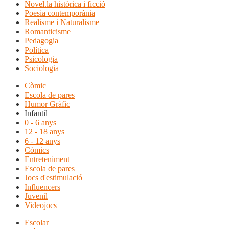
Novel.la històrica i ficció
Poesia contemporània
Realisme i Naturalisme
Romanticisme
Pedagogia
Política
Psicologia
Sociologia
Còmic
Escola de pares
Humor Gràfic
Infantil
0 - 6 anys
12 - 18 anys
6 - 12 anys
Còmics
Entreteniment
Escola de pares
Jocs d'estimulació
Influencers
Juvenil
Videojocs
Escolar