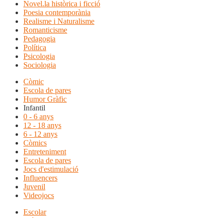
Novel.la històrica i ficció
Poesia contemporània
Realisme i Naturalisme
Romanticisme
Pedagogia
Política
Psicologia
Sociologia
Còmic
Escola de pares
Humor Gràfic
Infantil
0 - 6 anys
12 - 18 anys
6 - 12 anys
Còmics
Entreteniment
Escola de pares
Jocs d'estimulació
Influencers
Juvenil
Videojocs
Escolar