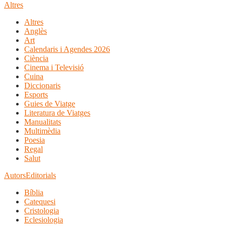
Altres
Altres
Anglès
Art
Calendaris i Agendes 2026
Ciència
Cinema i Televisió
Cuina
Diccionaris
Esports
Guies de Viatge
Literatura de Viatges
Manualitats
Multimèdia
Poesia
Regal
Salut
Autors
Editorials
Bíblia
Catequesi
Cristologia
Eclesiologia