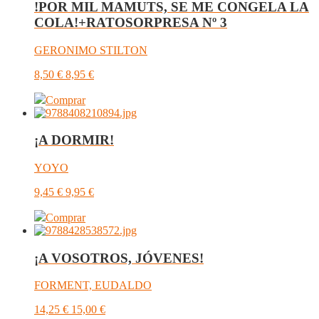
!POR MIL MAMUTS, SE ME CONGELA LA
COLA!+RATOSORPRESA Nº 3
GERONIMO STILTON
8,50
€
8,95
€
Comprar
¡A DORMIR!
YOYO
9,45
€
9,95
€
Comprar
¡A VOSOTROS, JÓVENES!
FORMENT, EUDALDO
14,25
€
15,00
€