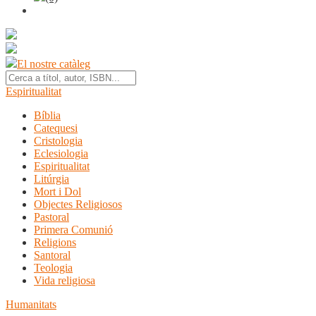
El nostre catàleg
Espiritualitat
Bíblia
Catequesi
Cristologia
Eclesiologia
Espiritualitat
Litúrgia
Mort i Dol
Objectes Religiosos
Pastoral
Primera Comunió
Religions
Santoral
Teologia
Vida religiosa
Humanitats