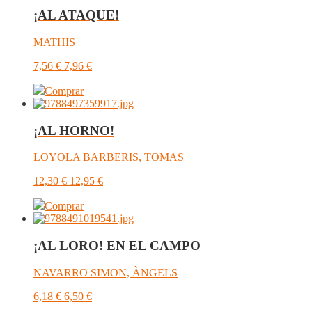
¡AL ATAQUE!
MATHIS
7,56
€
7,96
€
Comprar
¡AL HORNO!
LOYOLA BARBERIS, TOMAS
12,30
€
12,95
€
Comprar
¡AL LORO! EN EL CAMPO
NAVARRO SIMON, ÀNGELS
6,18
€
6,50
€