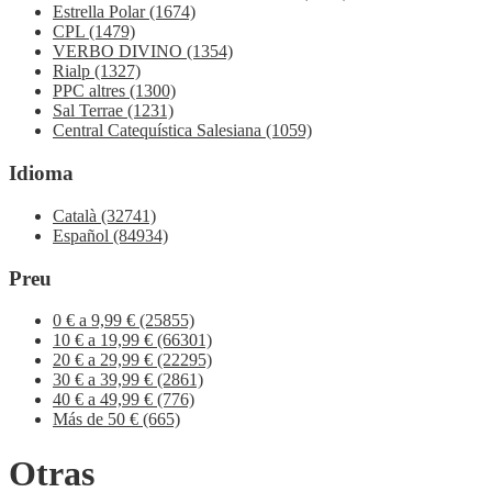
Estrella Polar
(1674)
CPL
(1479)
VERBO DIVINO
(1354)
Rialp
(1327)
PPC altres
(1300)
Sal Terrae
(1231)
Central Catequística Salesiana
(1059)
Idioma
Català
(32741)
Español
(84934)
Preu
0 € a 9,99 €
(25855)
10 € a 19,99 €
(66301)
20 € a 29,99 €
(22295)
30 € a 39,99 €
(2861)
40 € a 49,99 €
(776)
Más de 50 €
(665)
Otras