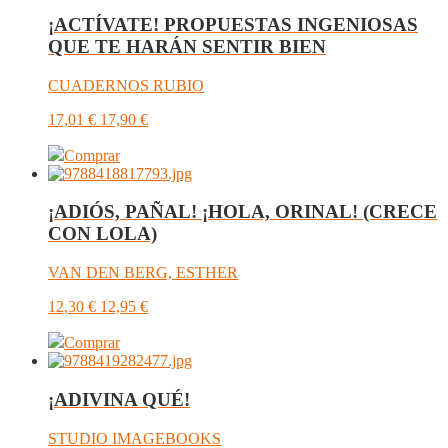
¡ACTÍVATE! PROPUESTAS INGENIOSAS
QUE TE HARÁN SENTIR BIEN
CUADERNOS RUBIO
17,01
€
17,90
€
Comprar
¡ADIÓS, PAÑAL! ¡HOLA, ORINAL! (CRECE
CON LOLA)
VAN DEN BERG, ESTHER
12,30
€
12,95
€
Comprar
¡ADIVINA QUÉ!
STUDIO IMAGEBOOKS