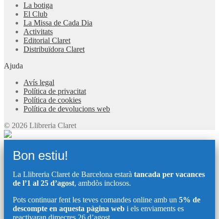
La botiga
El Club
La Missa de Cada Dia
Activitats
Editorial Claret
Distribuïdora Claret
Ajuda
Avís legal
Política de privacitat
Política de cookies
Política de devolucions web
© 2026 Llibreria Claret
Bon estiu!
La Llibreria Claret de Barcelona estarà
tancada per vacances
de l’1 al 25 d’agost
, ambdòs inclosos.
Pots continuar fent les teves comandes online amb un
5% de
descompte en aquesta pàgina web
i els enviaments es
reactivaran dimecres 26 d’agost.