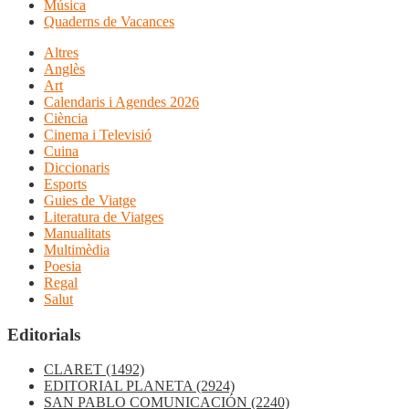
Música
Quaderns de Vacances
Altres
Anglès
Art
Calendaris i Agendes 2026
Ciència
Cinema i Televisió
Cuina
Diccionaris
Esports
Guies de Viatge
Literatura de Viatges
Manualitats
Multimèdia
Poesia
Regal
Salut
Editorials
CLARET
(1492)
EDITORIAL PLANETA
(2924)
SAN PABLO COMUNICACIÓN
(2240)