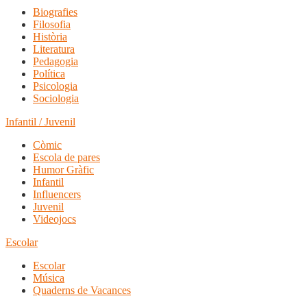
Biografies
Filosofia
Història
Literatura
Pedagogia
Política
Psicologia
Sociologia
Infantil / Juvenil
Còmic
Escola de pares
Humor Gràfic
Infantil
Influencers
Juvenil
Videojocs
Escolar
Escolar
Música
Quaderns de Vacances