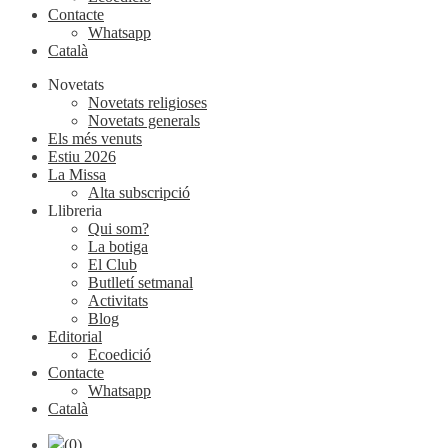
Contacte
Whatsapp
Català
Novetats
Novetats religioses
Novetats generals
Els més venuts
Estiu 2026
La Missa
Alta subscripció
Llibreria
Qui som?
La botiga
El Club
Butlletí setmanal
Activitats
Blog
Editorial
Ecoedició
Contacte
Whatsapp
Català
(0)