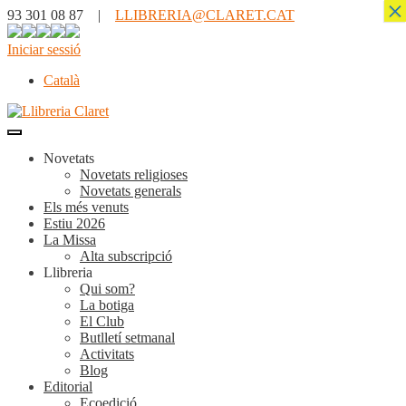
×
93 301 08 87 |
LLIBRERIA@CLARET.CAT
Iniciar sessió
Català
Novetats
Novetats religioses
Novetats generals
Els més venuts
Estiu 2026
La Missa
Alta subscripció
Llibreria
Qui som?
La botiga
El Club
Butlletí setmanal
Activitats
Blog
Editorial
Ecoedició