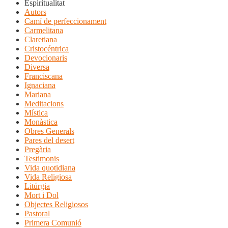
Espiritualitat
Autors
Camí de perfeccionament
Carmelitana
Claretiana
Cristocéntrica
Devocionaris
Diversa
Franciscana
Ignaciana
Mariana
Meditacions
Mística
Monàstica
Obres Generals
Pares del desert
Pregària
Testimonis
Vida quotidiana
Vida Religiosa
Litúrgia
Mort i Dol
Objectes Religiosos
Pastoral
Primera Comunió