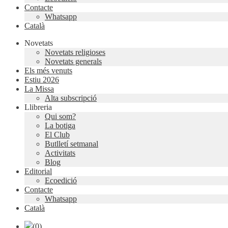
Contacte
Whatsapp
Català
Novetats
Novetats religioses
Novetats generals
Els més venuts
Estiu 2026
La Missa
Alta subscripció
Llibreria
Qui som?
La botiga
El Club
Butlletí setmanal
Activitats
Blog
Editorial
Ecoedició
Contacte
Whatsapp
Català
(0)