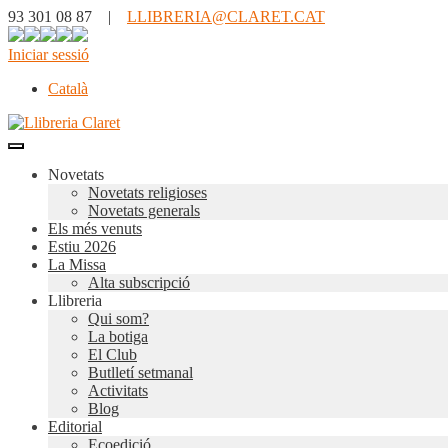
93 301 08 87 |
LLIBRERIA@CLARET.CAT
Iniciar sessió
Català
Novetats
Novetats religioses
Novetats generals
Els més venuts
Estiu 2026
La Missa
Alta subscripció
Llibreria
Qui som?
La botiga
El Club
Butlletí setmanal
Activitats
Blog
Editorial
Ecoedició