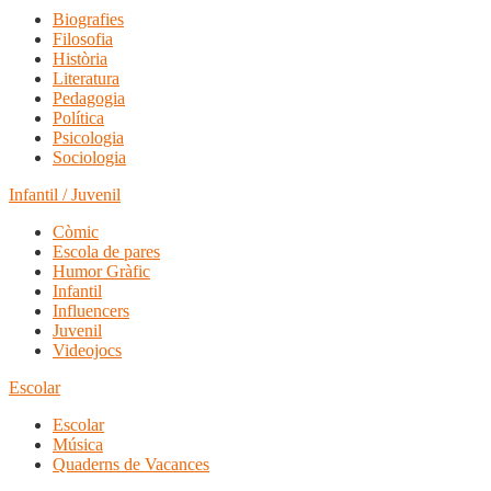
Biografies
Filosofia
Història
Literatura
Pedagogia
Política
Psicologia
Sociologia
Infantil / Juvenil
Còmic
Escola de pares
Humor Gràfic
Infantil
Influencers
Juvenil
Videojocs
Escolar
Escolar
Música
Quaderns de Vacances