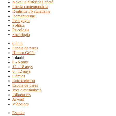
Novel.la històrica i ficció
Poesia contemporània
Realisme i Naturalisme
Romanticisme
Pedagogia
Política
Psicologia
Sociologia
Còmic
Escola de pares
Humor Gràfic
Infantil
0 - 6 anys
12 - 18 anys
6 - 12 anys
Còmics
Entreteniment
Escola de pares
Jocs d'estimulació
Influencers
Juvenil
Videojocs
Escolar