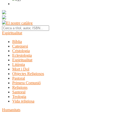
El nostre catàleg
Espiritualitat
Bíblia
Catequesi
Cristologia
Eclesiologia
Espiritualitat
Litúrgia
Mort i Dol
Objectes Religiosos
Pastoral
Primera Comunió
Religions
Santoral
Teologia
Vida religiosa
Humanitats