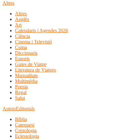
Altres
Altres
Anglès
Art
Calendaris i Agendes 2026
Ciència
Cinema i Televisió
Cuina
Diccionaris
Esports
Guies de Viatge
Literatura de Viatges
Manualitats
Multimèdia
Poesia
Regal
Salut
Autors
Editorials
Bíblia
Catequesi
Cristologia
Eclesiologia