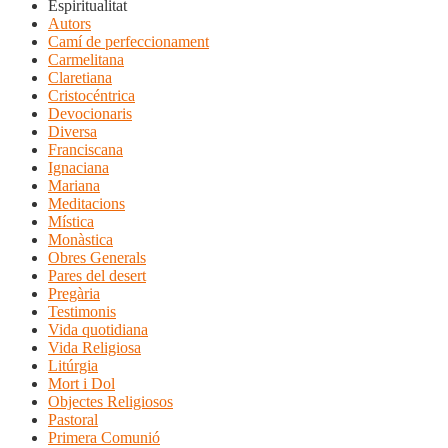
Espiritualitat
Autors
Camí de perfeccionament
Carmelitana
Claretiana
Cristocéntrica
Devocionaris
Diversa
Franciscana
Ignaciana
Mariana
Meditacions
Mística
Monàstica
Obres Generals
Pares del desert
Pregària
Testimonis
Vida quotidiana
Vida Religiosa
Litúrgia
Mort i Dol
Objectes Religiosos
Pastoral
Primera Comunió