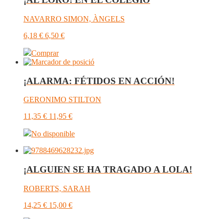
NAVARRO SIMON, ÀNGELS
6,18
€
6,50
€
Comprar
¡ALARMA: FÉTIDOS EN ACCIÓN!
GERONIMO STILTON
11,35
€
11,95
€
No disponible
¡ALGUIEN SE HA TRAGADO A LOLA!
ROBERTS, SARAH
14,25
€
15,00
€