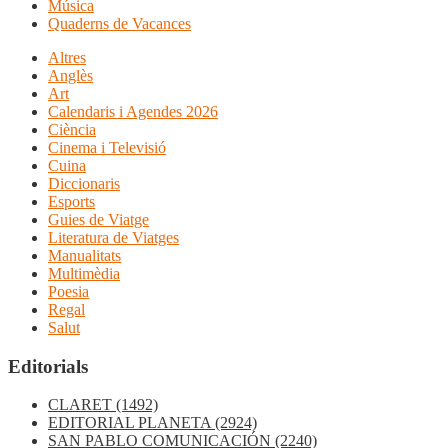
Música
Quaderns de Vacances
Altres
Anglès
Art
Calendaris i Agendes 2026
Ciència
Cinema i Televisió
Cuina
Diccionaris
Esports
Guies de Viatge
Literatura de Viatges
Manualitats
Multimèdia
Poesia
Regal
Salut
Editorials
CLARET
(1492)
EDITORIAL PLANETA
(2924)
SAN PABLO COMUNICACIÓN
(2240)