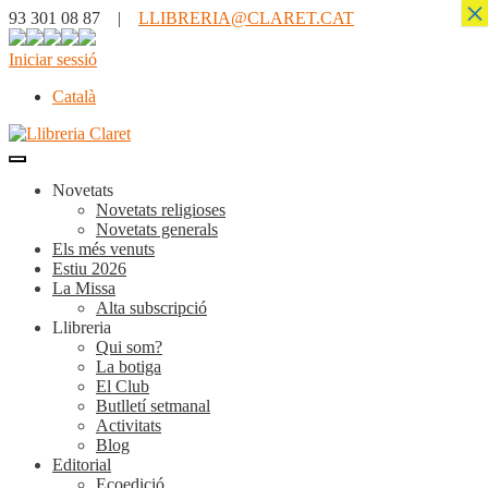
×
93 301 08 87 |
LLIBRERIA@CLARET.CAT
Iniciar sessió
Català
Novetats
Novetats religioses
Novetats generals
Els més venuts
Estiu 2026
La Missa
Alta subscripció
Llibreria
Qui som?
La botiga
El Club
Butlletí setmanal
Activitats
Blog
Editorial
Ecoedició