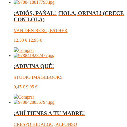
¡ADIÓS, PAÑAL! ¡HOLA, ORINAL! (CRECE
CON LOLA)
VAN DEN BERG, ESTHER
12,30
€
12,95
€
Comprar
¡ADIVINA QUÉ!
STUDIO IMAGEBOOKS
9,45
€
9,95
€
Comprar
¡AHÍ TIENES A TU MADRE!
CRESPO HIDALGO, ALFONSO