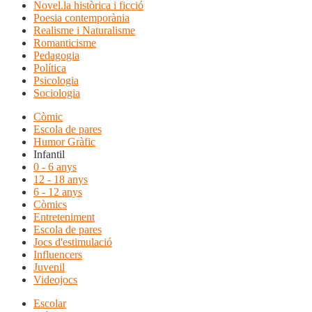
Novel.la històrica i ficció
Poesia contemporània
Realisme i Naturalisme
Romanticisme
Pedagogia
Política
Psicologia
Sociologia
Còmic
Escola de pares
Humor Gràfic
Infantil
0 - 6 anys
12 - 18 anys
6 - 12 anys
Còmics
Entreteniment
Escola de pares
Jocs d'estimulació
Influencers
Juvenil
Videojocs
Escolar