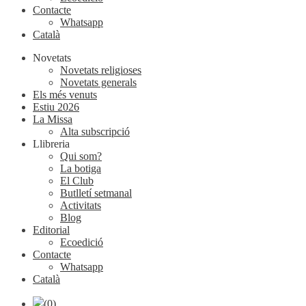
Contacte
Whatsapp
Català
Novetats
Novetats religioses
Novetats generals
Els més venuts
Estiu 2026
La Missa
Alta subscripció
Llibreria
Qui som?
La botiga
El Club
Butlletí setmanal
Activitats
Blog
Editorial
Ecoedició
Contacte
Whatsapp
Català
(0)