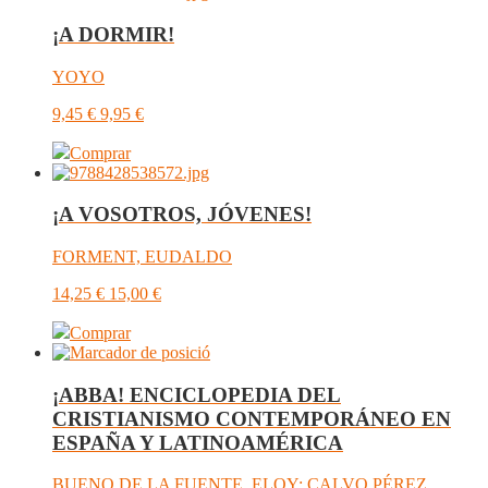
¡A DORMIR!
YOYO
9,45
€
9,95
€
Comprar
¡A VOSOTROS, JÓVENES!
FORMENT, EUDALDO
14,25
€
15,00
€
Comprar
¡ABBA! ENCICLOPEDIA DEL
CRISTIANISMO CONTEMPORÁNEO EN
ESPAÑA Y LATINOAMÉRICA
BUENO DE LA FUENTE, ELOY; CALVO PÉREZ,