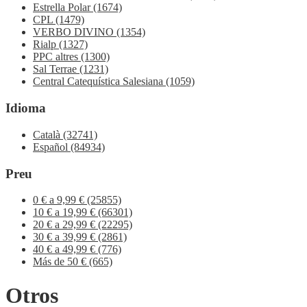
Estrella Polar
(1674)
CPL
(1479)
VERBO DIVINO
(1354)
Rialp
(1327)
PPC altres
(1300)
Sal Terrae
(1231)
Central Catequística Salesiana
(1059)
Idioma
Català
(32741)
Español
(84934)
Preu
0 € a 9,99 €
(25855)
10 € a 19,99 €
(66301)
20 € a 29,99 €
(22295)
30 € a 39,99 €
(2861)
40 € a 49,99 €
(776)
Más de 50 €
(665)
Otros