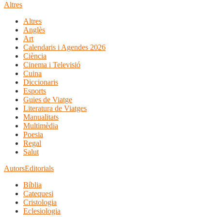
Altres
Altres
Anglès
Art
Calendaris i Agendes 2026
Ciència
Cinema i Televisió
Cuina
Diccionaris
Esports
Guies de Viatge
Literatura de Viatges
Manualitats
Multimèdia
Poesia
Regal
Salut
Autors
Editorials
Bíblia
Catequesi
Cristologia
Eclesiologia