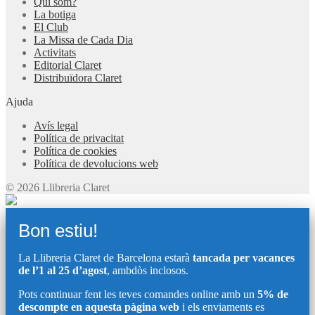
Qui som?
La botiga
El Club
La Missa de Cada Dia
Activitats
Editorial Claret
Distribuïdora Claret
Ajuda
Avís legal
Política de privacitat
Política de cookies
Política de devolucions web
© 2026 Llibreria Claret
Bon estiu!
La Llibreria Claret de Barcelona estarà
tancada per vacances
de l’1 al 25 d’agost
, ambdòs inclosos.
Pots continuar fent les teves comandes online amb un
5% de
descompte en aquesta pàgina web
i els enviaments es