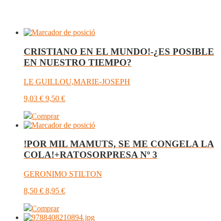
­CRISTIANO EN EL MUNDO!-¿ES POSIBLE
EN NUESTRO TIEMPO?
LE GUILLOU,MARIE-JOSEPH
9,03
€
9,50
€
Comprar
!POR MIL MAMUTS, SE ME CONGELA LA
COLA!+RATOSORPRESA Nº 3
GERONIMO STILTON
8,50
€
8,95
€
Comprar