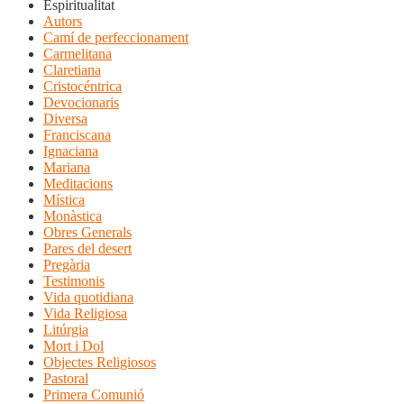
Espiritualitat
Autors
Camí de perfeccionament
Carmelitana
Claretiana
Cristocéntrica
Devocionaris
Diversa
Franciscana
Ignaciana
Mariana
Meditacions
Mística
Monàstica
Obres Generals
Pares del desert
Pregària
Testimonis
Vida quotidiana
Vida Religiosa
Litúrgia
Mort i Dol
Objectes Religiosos
Pastoral
Primera Comunió