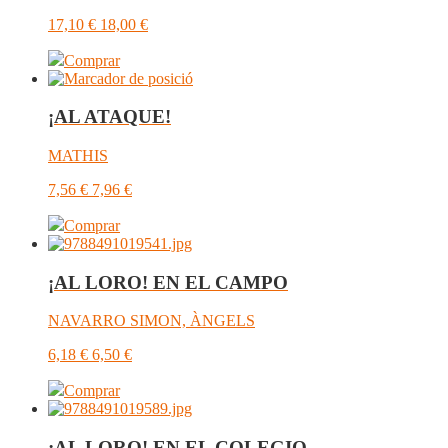
17,10
€
18,00
€
Comprar
¡AL ATAQUE!
MATHIS
7,56
€
7,96
€
Comprar
¡AL LORO! EN EL CAMPO
NAVARRO SIMON, ÀNGELS
6,18
€
6,50
€
Comprar
¡AL LORO! EN EL COLEGIO