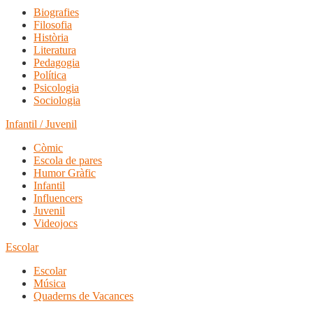
Biografies
Filosofia
Història
Literatura
Pedagogia
Política
Psicologia
Sociologia
Infantil / Juvenil
Còmic
Escola de pares
Humor Gràfic
Infantil
Influencers
Juvenil
Videojocs
Escolar
Escolar
Música
Quaderns de Vacances