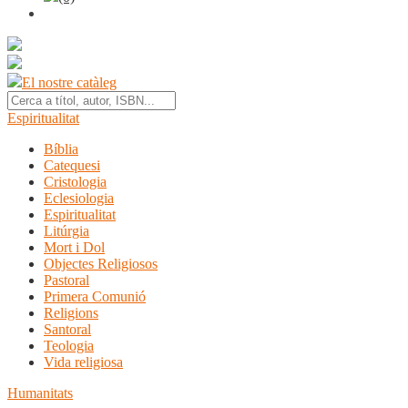
El nostre catàleg
Espiritualitat
Bíblia
Catequesi
Cristologia
Eclesiologia
Espiritualitat
Litúrgia
Mort i Dol
Objectes Religiosos
Pastoral
Primera Comunió
Religions
Santoral
Teologia
Vida religiosa
Humanitats