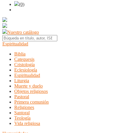
(0)
Nuestro catálogo
Espiritualidad
Biblia
Catequesis
Cristología
Eclesiología
Espiritualidad
Liturgia
Muerte y duelo
Objetos religiosos
Pastoral
Primera comunión
Religiones
Santoral
Teología
Vida religiosa