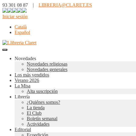
93 301 08 87 |
LIBRERIA@CLARET.ES
Iniciar sesión
Català
Español
Novedades
Novedades religiosas
Novedades generales
Los más vendidos
Verano 2026
La Misa
Alta suscripción
Librería
¿Quiénes somos?
La tienda
El Club
Boletín semanal
Actividades
Editorial
Ecoedición