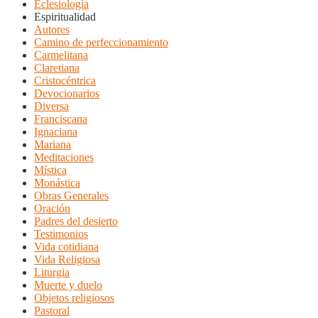
Eclesiología
Espiritualidad
Autores
Camino de perfeccionamiento
Carmelitana
Claretiana
Cristocéntrica
Devocionarios
Diversa
Franciscana
Ignaciana
Mariana
Meditaciones
Mística
Monástica
Obras Generales
Oración
Padres del desierto
Testimonios
Vida cotidiana
Vida Religiosa
Liturgia
Muerte y duelo
Objetos religiosos
Pastoral