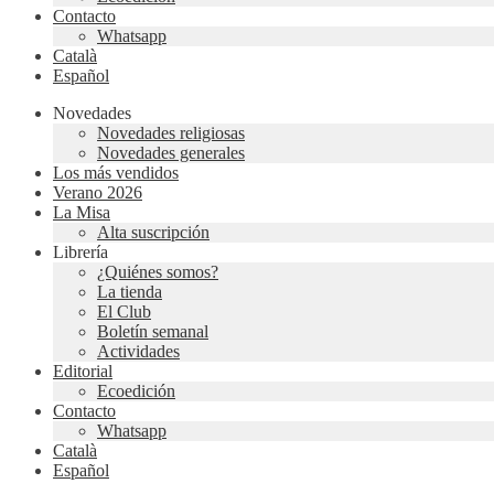
Contacto
Whatsapp
Català
Español
Novedades
Novedades religiosas
Novedades generales
Los más vendidos
Verano 2026
La Misa
Alta suscripción
Librería
¿Quiénes somos?
La tienda
El Club
Boletín semanal
Actividades
Editorial
Ecoedición
Contacto
Whatsapp
Català
Español