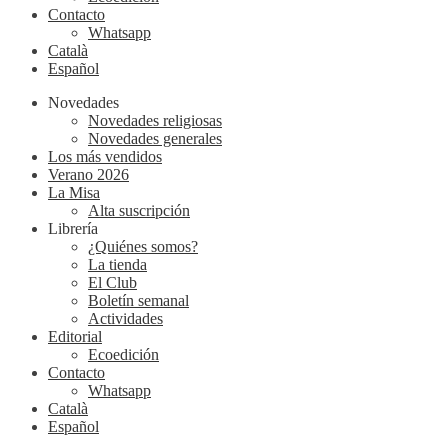
Contacto
Whatsapp
Català
Español
Novedades
Novedades religiosas
Novedades generales
Los más vendidos
Verano 2026
La Misa
Alta suscripción
Librería
¿Quiénes somos?
La tienda
El Club
Boletín semanal
Actividades
Editorial
Ecoedición
Contacto
Whatsapp
Català
Español