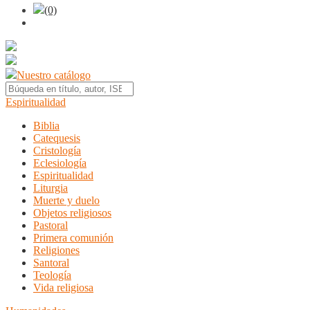
(0)
Nuestro catálogo
Espiritualidad
Biblia
Catequesis
Cristología
Eclesiología
Espiritualidad
Liturgia
Muerte y duelo
Objetos religiosos
Pastoral
Primera comunión
Religiones
Santoral
Teología
Vida religiosa