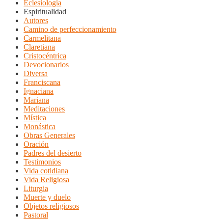
Eclesiología
Espiritualidad
Autores
Camino de perfeccionamiento
Carmelitana
Claretiana
Cristocéntrica
Devocionarios
Diversa
Franciscana
Ignaciana
Mariana
Meditaciones
Mística
Monástica
Obras Generales
Oración
Padres del desierto
Testimonios
Vida cotidiana
Vida Religiosa
Liturgia
Muerte y duelo
Objetos religiosos
Pastoral