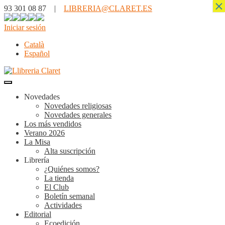
×
93 301 08 87 |
LIBRERIA@CLARET.ES
Iniciar sesión
Català
Español
Novedades
Novedades religiosas
Novedades generales
Los más vendidos
Verano 2026
La Misa
Alta suscripción
Librería
¿Quiénes somos?
La tienda
El Club
Boletín semanal
Actividades
Editorial
Ecoedición