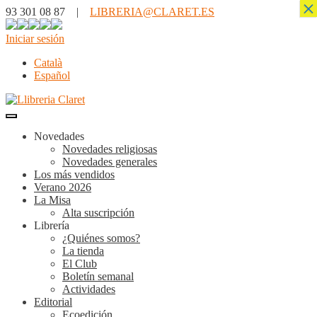
×
93 301 08 87 |
LIBRERIA@CLARET.ES
Iniciar sesión
Català
Español
Novedades
Novedades religiosas
Novedades generales
Los más vendidos
Verano 2026
La Misa
Alta suscripción
Librería
¿Quiénes somos?
La tienda
El Club
Boletín semanal
Actividades
Editorial
Ecoedición