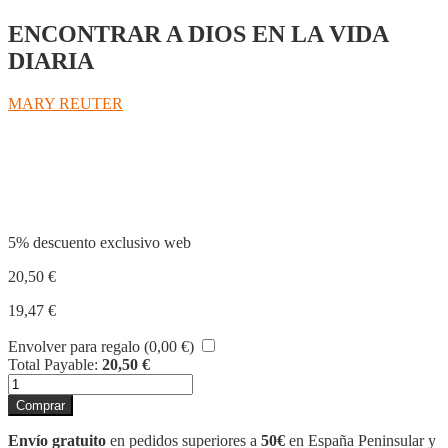
ENCONTRAR A DIOS EN LA VIDA
DIARIA
MARY REUTER
Compartir
5% descuento exclusivo web
20,50
€
19,47
€
Envolver para regalo (
0,00
€
)
Total Payable:
20,50
€
A
CORAZÓN
Comprar
ABIERTO
cantidad
Envío gratuito
en pedidos superiores a
50€
en España Peninsular y