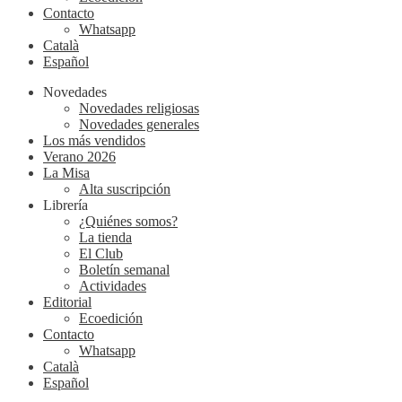
Contacto
Whatsapp
Català
Español
Novedades
Novedades religiosas
Novedades generales
Los más vendidos
Verano 2026
La Misa
Alta suscripción
Librería
¿Quiénes somos?
La tienda
El Club
Boletín semanal
Actividades
Editorial
Ecoedición
Contacto
Whatsapp
Català
Español