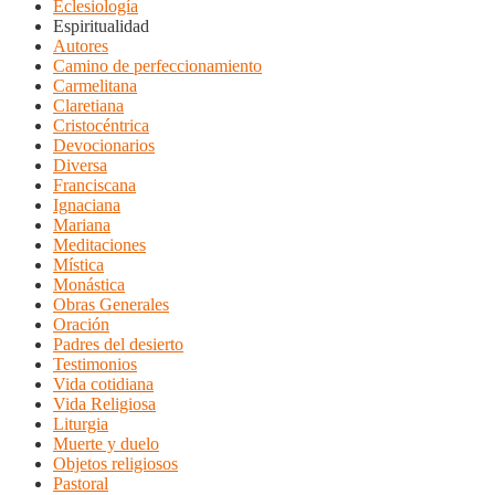
Eclesiología
Espiritualidad
Autores
Camino de perfeccionamiento
Carmelitana
Claretiana
Cristocéntrica
Devocionarios
Diversa
Franciscana
Ignaciana
Mariana
Meditaciones
Mística
Monástica
Obras Generales
Oración
Padres del desierto
Testimonios
Vida cotidiana
Vida Religiosa
Liturgia
Muerte y duelo
Objetos religiosos
Pastoral