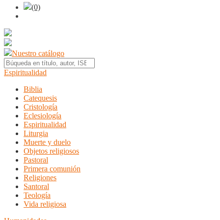
(0)
Nuestro catálogo
Espiritualidad
Biblia
Catequesis
Cristología
Eclesiología
Espiritualidad
Liturgia
Muerte y duelo
Objetos religiosos
Pastoral
Primera comunión
Religiones
Santoral
Teología
Vida religiosa