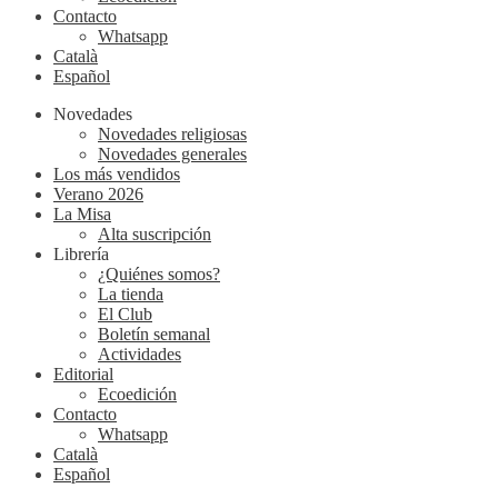
Contacto
Whatsapp
Català
Español
Novedades
Novedades religiosas
Novedades generales
Los más vendidos
Verano 2026
La Misa
Alta suscripción
Librería
¿Quiénes somos?
La tienda
El Club
Boletín semanal
Actividades
Editorial
Ecoedición
Contacto
Whatsapp
Català
Español