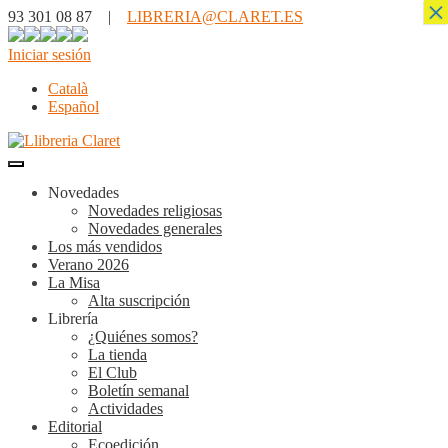
×
93 301 08 87 |
LIBRERIA@CLARET.ES
Iniciar sesión
Català
Español
Novedades
Novedades religiosas
Novedades generales
Los más vendidos
Verano 2026
La Misa
Alta suscripción
Librería
¿Quiénes somos?
La tienda
El Club
Boletín semanal
Actividades
Editorial
Ecoedición