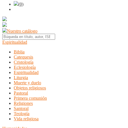
(0)
Nuestro catálogo
Espiritualidad
Biblia
Catequesis
Cristología
Eclesiología
Espiritualidad
Liturgia
Muerte y duelo
Objetos religiosos
Pastoral
Primera comunión
Religiones
Santoral
Teología
Vida religiosa