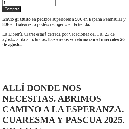
ALLÍ
DONDE
Comprar
NOS
NECESITAS.
Envío gratuito
en pedidos superiores a
50€
en España Peninsular y
ABRIMOS
80€
en Baleares; o podéis recogerlo en la tienda.
CAMINO
A
La Librería Claret estará cerrada por vacaciones del 1 al 25 de
LA
agosto, ambos incluidos.
Los envíos se retomarán el miércoles 26
ESPERANZA.
de agosto.
CUARESMA
Y
PASCUA
2025.
CICLO
C
cantidad
ALLÍ DONDE NOS
NECESITAS. ABRIMOS
CAMINO A LA ESPERANZA.
CUARESMA Y PASCUA 2025.