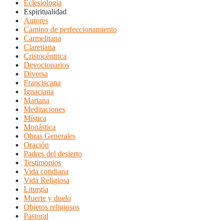
Eclesiología
Espiritualidad
Autores
Camino de perfeccionamiento
Carmelitana
Claretiana
Cristocéntrica
Devocionarios
Diversa
Franciscana
Ignaciana
Mariana
Meditaciones
Mística
Monástica
Obras Generales
Oración
Padres del desierto
Testimonios
Vida cotidiana
Vida Religiosa
Liturgia
Muerte y duelo
Objetos religiosos
Pastoral