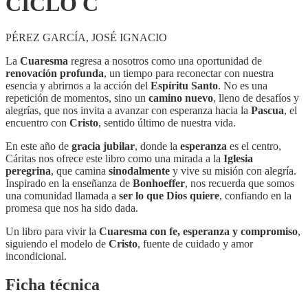
CICLO C
PÉREZ GARCÍA, JOSÉ IGNACIO
La
Cuaresma
regresa a nosotros como una oportunidad de
renovación profunda
, un tiempo para reconectar con nuestra
esencia y abrirnos a la acción del
Espíritu Santo
. No es una
repetición de momentos, sino un
camino nuevo
, lleno de desafíos y
alegrías, que nos invita a avanzar con esperanza hacia la
Pascua
, el
encuentro con
Cristo
, sentido último de nuestra vida.
En este año de
gracia jubilar
, donde la
esperanza
es el centro,
Cáritas nos ofrece este libro como una mirada a la
Iglesia
peregrina
, que camina
sinodalmente
y vive su misión con alegría.
Inspirado en la enseñanza de
Bonhoeffer
, nos recuerda que somos
una comunidad llamada a
ser lo que Dios quiere
, confiando en la
promesa que nos ha sido dada.
Un libro para vivir la
Cuaresma con fe, esperanza y compromiso
,
siguiendo el modelo de
Cristo
, fuente de cuidado y amor
incondicional.
Ficha técnica