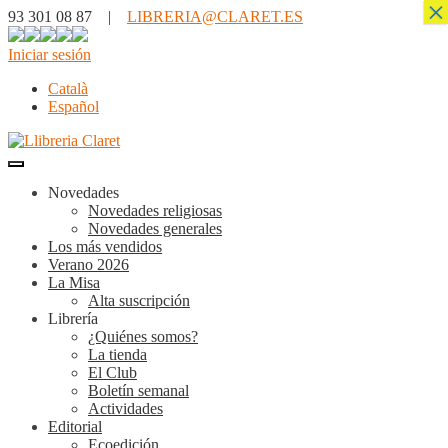
×
93 301 08 87 |
LIBRERIA@CLARET.ES
Iniciar sesión
Català
Español
Novedades
Novedades religiosas
Novedades generales
Los más vendidos
Verano 2026
La Misa
Alta suscripción
Librería
¿Quiénes somos?
La tienda
El Club
Boletín semanal
Actividades
Editorial
Ecoedición