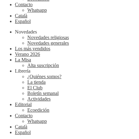
Contacto
Whatsapp
Català
Español
Novedades
Novedades religiosas
Novedades generales
Los más vendidos
Verano 2026
La Misa
Alta suscripción
Librería
¿Quiénes somos?
La tienda
El Club
Boletín semanal
Actividades
Editorial
Ecoedición
Contacto
Whatsapp
Català
Español