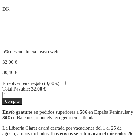
DK
Compartir
5% descuento exclusivo web
32,00
€
30,40
€
Envolver para regalo (
0,00
€
)
Total Payable:
32,00
€
ANTIGUO
EGIPTO
Comprar
cantidad
Envío gratuito
en pedidos superiores a
50€
en España Peninsular y
80€
en Baleares; o podéis recogerlo en la tienda.
La Librería Claret estará cerrada por vacaciones del 1 al 25 de
agosto, ambos incluidos.
Los envíos se retomarán el miércoles 26