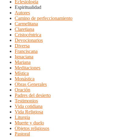
Eclesiología
Espiritualidad
Autores
Camino de perfeccionamiento
Carmelitana
Claretiana
Cristocéntrica
Devocionarios
Diversa
Franciscana
Ignaciana
Mariana
Meditaciones
Mística
Monástica
Obras Generales
Oración
Padres del desierto
Testimonios
Vida cotidiana
Vida Religiosa
Liturgia
Muerte y duelo
Objetos religiosos
Pastoral