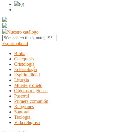
(0)
Nuestro catálogo
Espiritualidad
Biblia
Catequesis
Cristología
Eclesiología
Espiritualidad
Liturgia
Muerte y duelo
Objetos religiosos
Pastoral
Primera comunión
Religiones
Santoral
Teología
Vida religiosa