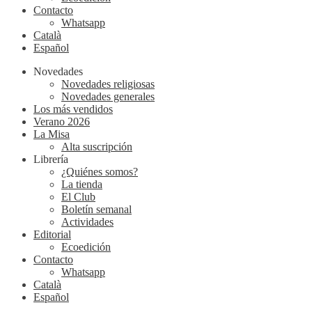
Contacto
Whatsapp
Català
Español
Novedades
Novedades religiosas
Novedades generales
Los más vendidos
Verano 2026
La Misa
Alta suscripción
Librería
¿Quiénes somos?
La tienda
El Club
Boletín semanal
Actividades
Editorial
Ecoedición
Contacto
Whatsapp
Català
Español