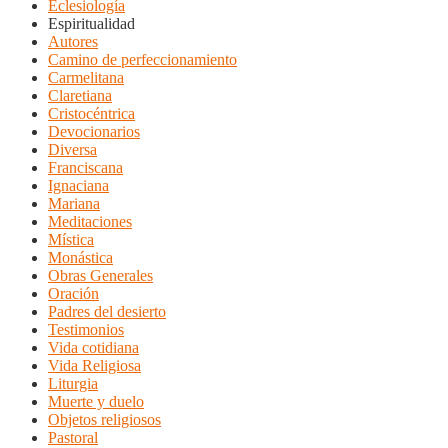
Eclesiología
Espiritualidad
Autores
Camino de perfeccionamiento
Carmelitana
Claretiana
Cristocéntrica
Devocionarios
Diversa
Franciscana
Ignaciana
Mariana
Meditaciones
Mística
Monástica
Obras Generales
Oración
Padres del desierto
Testimonios
Vida cotidiana
Vida Religiosa
Liturgia
Muerte y duelo
Objetos religiosos
Pastoral