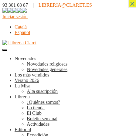
×
93 301 08 87 |
LIBRERIA@CLARET.ES
Iniciar sesión
Català
Español
Novedades
Novedades religiosas
Novedades generales
Los más vendidos
Verano 2026
La Misa
Alta suscripción
Librería
¿Quiénes somos?
La tienda
El Club
Boletín semanal
Actividades
Editorial
Ecoedición