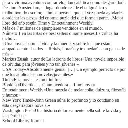
para vivir una aventura contrarreloj, tan catártica como desgarradora.
Destino: Amsterdam, el lugar donde reside el enigmático y
malhumorado escritor, la única persona que tal vez pueda ayudarles
a ordenar las piezas del enorme puzle del que forman parte…Mejor
libro del año según Time y Entretaintment Weekly.
Más de 7 millones de ejemplares vendidos en el mundo.
Número 1 en las listas de best sellers durante meses.La crítica ha
dicho…
«Una novela sobre la vida y la muerte, y sobre los que están
atrapados entre las dos… Reirás, llorarás y te quedarás con ganas de
más.»
Markus Zusak, autor de La ladrona de libros«Una novela imposible
de olvidar, para jóvenes y no tan jóvenes.»
USA Today«Absolutamente genial. […] Un ejemplo perfecto de por
qué los adultos leen novelas juveniles.»
Time«Esta novela es un triunfo.»
Booklist«Divertida… Conmovedora… Luminosa.»
Entretaintment Weekly«Una mezcla de melancolía, dulzura, filosofía
y humor.»
New York Times«John Green aúna lo profundo y lo cotidiano en
esta desgarradora novela.»
Washington Post«Una historia dolorosamente bella sobre la vida y
las pérdidas.»
School Library Journal