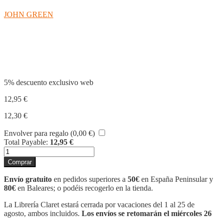
JOHN GREEN
Compartir
5% descuento exclusivo web
12,95
€
12,30
€
Envolver para regalo (
0,00
€
)
Total Payable:
12,95
€
BAJO
LA
Comprar
MISMA
ESTRELLA
Envío gratuito
en pedidos superiores a
50€
en España Peninsular y
cantidad
80€
en Baleares; o podéis recogerlo en la tienda.
La Librería Claret estará cerrada por vacaciones del 1 al 25 de
agosto, ambos incluidos.
Los envíos se retomarán el miércoles 26