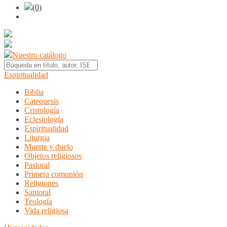
(0)
Nuestro catálogo
Espiritualidad
Biblia
Catequesis
Cristología
Eclesiología
Espiritualidad
Liturgia
Muerte y duelo
Objetos religiosos
Pastoral
Primera comunión
Religiones
Santoral
Teología
Vida religiosa