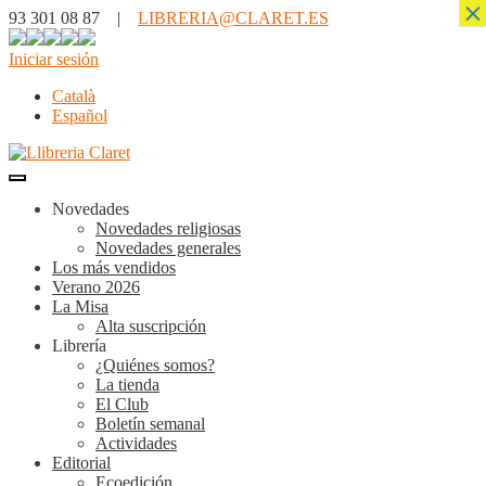
×
93 301 08 87 |
LIBRERIA@CLARET.ES
Iniciar sesión
Català
Español
Novedades
Novedades religiosas
Novedades generales
Los más vendidos
Verano 2026
La Misa
Alta suscripción
Librería
¿Quiénes somos?
La tienda
El Club
Boletín semanal
Actividades
Editorial
Ecoedición