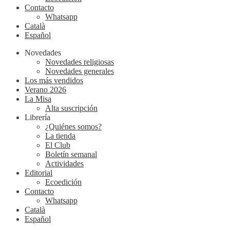
Contacto
Whatsapp
Català
Español
Novedades
Novedades religiosas
Novedades generales
Los más vendidos
Verano 2026
La Misa
Alta suscripción
Librería
¿Quiénes somos?
La tienda
El Club
Boletín semanal
Actividades
Editorial
Ecoedición
Contacto
Whatsapp
Català
Español