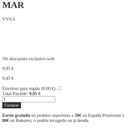
MAR
VVAA
Compartir
5% descuento exclusivo web
9,95
€
9,45
€
Envolver para regalo (
0,00
€
)
Total Payable:
9,95
€
BEBES
DELS
Comprar
ANIMALS
EL
Envío gratuito
en pedidos superiores a
50€
en España Peninsular y
MAR
80€
en Baleares; o podéis recogerlo en la tienda.
cantidad