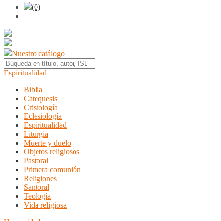
(0)
Nuestro catálogo
Espiritualidad
Biblia
Catequesis
Cristología
Eclesiología
Espiritualidad
Liturgia
Muerte y duelo
Objetos religiosos
Pastoral
Primera comunión
Religiones
Santoral
Teología
Vida religiosa