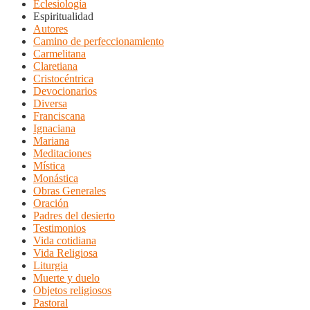
Eclesiología
Espiritualidad
Autores
Camino de perfeccionamiento
Carmelitana
Claretiana
Cristocéntrica
Devocionarios
Diversa
Franciscana
Ignaciana
Mariana
Meditaciones
Mística
Monástica
Obras Generales
Oración
Padres del desierto
Testimonios
Vida cotidiana
Vida Religiosa
Liturgia
Muerte y duelo
Objetos religiosos
Pastoral