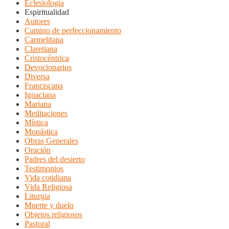
Eclesiología
Espiritualidad
Autores
Camino de perfeccionamiento
Carmelitana
Claretiana
Cristocéntrica
Devocionarios
Diversa
Franciscana
Ignaciana
Mariana
Meditaciones
Mística
Monástica
Obras Generales
Oración
Padres del desierto
Testimonios
Vida cotidiana
Vida Religiosa
Liturgia
Muerte y duelo
Objetos religiosos
Pastoral