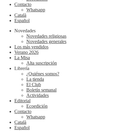
Contacto
Whatsapp
Català
Español
Novedades
Novedades religiosas
Novedades generales
Los más vendidos
Verano 2026
La Misa
Alta suscripción
Librería
¿Quiénes somos?
La tienda
El Club
Boletín semanal
Actividades
Editorial
Ecoedición
Contacto
Whatsapp
Català
Español