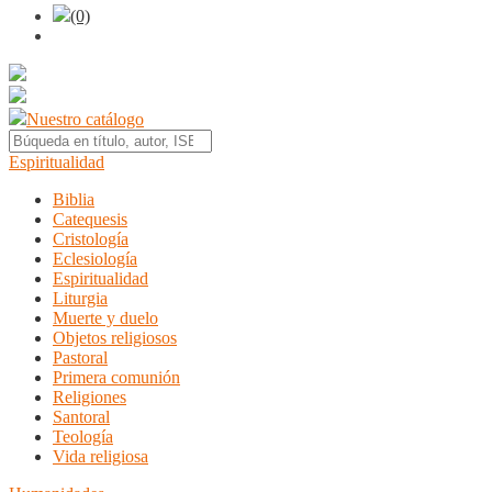
(0)
Nuestro catálogo
Espiritualidad
Biblia
Catequesis
Cristología
Eclesiología
Espiritualidad
Liturgia
Muerte y duelo
Objetos religiosos
Pastoral
Primera comunión
Religiones
Santoral
Teología
Vida religiosa